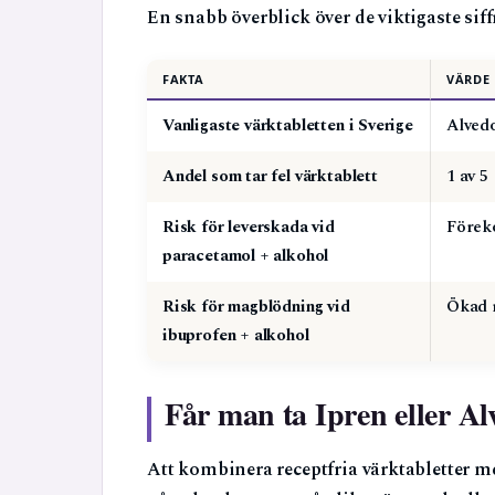
En snabb överblick över de viktigaste sif
FAKTA
VÄRDE
Vanligaste värktabletten i Sverige
Alved
Andel som tar fel värktablett
1 av 5
Risk för leverskada vid
Förek
paracetamol + alkohol
Risk för magblödning vid
Ökad r
ibuprofen + alkohol
Får man ta Ipren eller A
Att kombinera receptfria värktabletter m