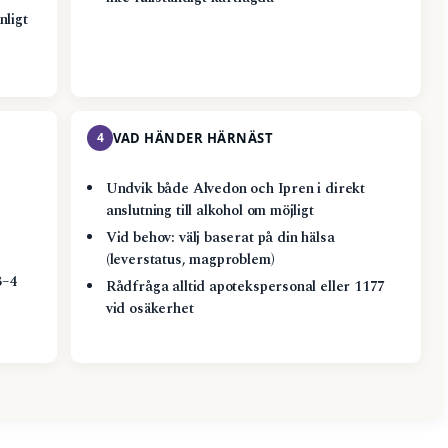
nligt
4
VAD HÄNDER HÄRNÄST
Undvik både Alvedon och Ipren i direkt
anslutning till alkohol om möjligt
Vid behov: välj baserat på din hälsa
(leverstatus, magproblem)
3–4
Rådfråga alltid apotekspersonal eller 1177
vid osäkerhet