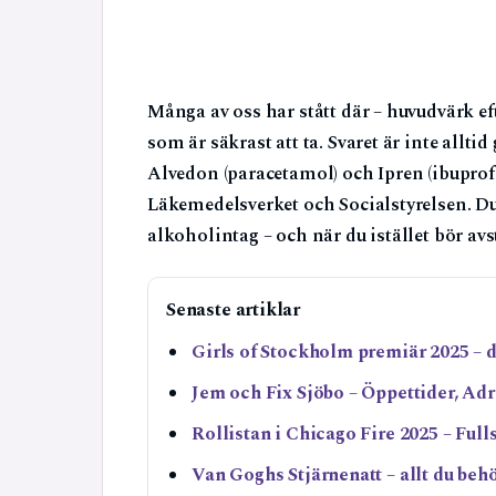
Många av oss har stått där – huvudvärk ef
som är säkrast att ta. Svaret är inte allti
Alvedon (paracetamol) och Ipren (ibupro
Läkemedelsverket och Socialstyrelsen. Du 
alkoholintag – och när du istället bör avst
Senaste artiklar
Girls of Stockholm premiär 2025 – 
Jem och Fix Sjöbo – Öppettider, Ad
Rollistan i Chicago Fire 2025 – Full
Van Goghs Stjärnenatt – allt du beh