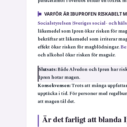
paracetamol i överdos bildar en toxisk m
VARFÖR ÄR IBUPROFEN RISKABELT 
Socialstyrelsen (Sveriges social- och hä
läkemedel som Ipren ökar risken för mag
bekräftar att läkemedel som irriterar 
effekt ökar risken för magblödningar.
Be
och alkohol ökar risken för magsår.
Slutsats:
Både Alvedon och Ipren har riske
Ipren hotar magen.
Konsekvensen:
Trots att många uppfattar
upptäcka i tid. För personer med regelbund
att magen tål det.
Är det farligt att blanda