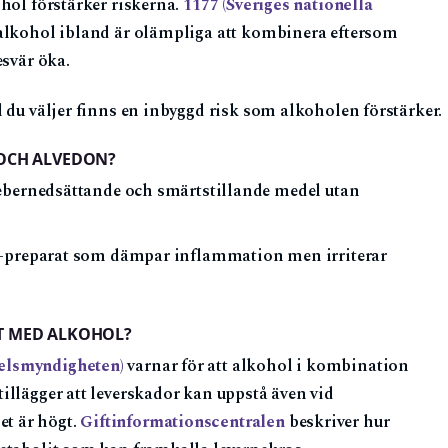
hol förstärker riskerna.
1177 (Sveriges nationella
alkohol ibland är olämpliga att kombinera eftersom
esvär öka.
 du väljer finns en inbyggd risk som alkoholen förstärker.
 OCH ALVEDON?
febernedsättande och smärtstillande medel utan
D-preparat som dämpar inflammation men irriterar
T MED ALKOHOL?
elsmyndigheten)
varnar för att alkohol i kombination
tillägger att leverskador kan uppstå även vid
t är högt.
Giftinformationscentralen
beskriver hur