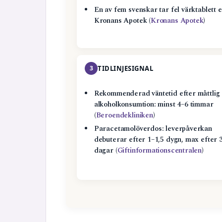
En av fem svenskar tar fel värktablett e
Kronans Apotek (
Kronans Apotek
)
3
TIDLINJESIGNAL
Rekommenderad väntetid efter måttlig
alkoholkonsumtion: minst 4–6 timmar
(
Beroendekliniken
)
Paracetamolöverdos: leverpåverkan
debuterar efter 1–1,5 dygn, max efter 
dagar (
Giftinformationscentralen
)