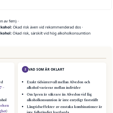
n av fem) ·
lkohol:
Ökad risk även vid rekommenderad dos ·
lkohol:
Ökad risk, särskilt vid hög alkoholkonsumtion
2
VAD SOM ÄR OKLART
ed
Exakt tidsintervall mellan Alvedon och
7 –
alkohol varierar mellan individer
Om Ipren är säkrare än Alvedon vid låg
ohol
alkoholkonsumtion är inte entydigt fastställt
relsen
Långtidseffekter av enstaka kombinationer är
ghet
)
inte fullständigt kartlagda