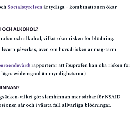
 och
Socialstyrelsen
är tydliga – kombinationen ökar
N OCH ALKOHOL?
ofen och alkohol, vilket ökar risken för blödning.
levern påverkas, även om huvudrisken är mag-tarm.
 beroendevård)
rapporterar att ibuprofen kan öka risken för
 lägre evidensgrad än myndigheterna.)
HINNAN?
gsäcken, vilket gör slemhinnan mer sårbar för NSAID-
sioner, sår och i värsta fall allvarliga blödningar.