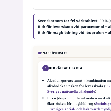
Svenskar som tar fel värktablett:
20 % (e
Risk för leverskada vid paracetamol + a
Risk för magblödning vid ibuprofen + a
SNABBÖVERSIKT
1
BEKRÄFTADE FAKTA
Alvedon (paracetamol) i kombination m
alkohol ökar risken för leverskada (
117
Sveriges nationella vårdguide
)
Ipren (ibuprofen) i kombination med alk
ökar risken för magblödning (
Socialsty
– Sveriges social- och hälsovårdsmyndi