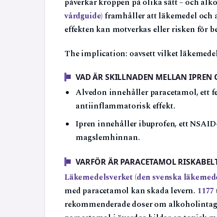
påverkar kroppen på olika sätt – och alko
vårdguide)
framhåller att läkemedel och 
effekten kan motverkas eller risken för b
The implication: oavsett vilket läkemedel
VAD ÄR SKILLNADEN MELLAN IPREN
Alvedon innehåller paracetamol, ett 
antiinflammatorisk effekt.
Ipren innehåller ibuprofen, ett NSAI
magslemhinnan.
VARFÖR ÄR PARACETAMOL RISKABEL
Läkemedelsverket (den svenska läkemed
med paracetamol kan skada levern.
1177
rekommenderade doser om alkoholintage