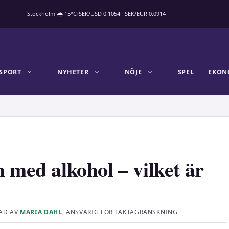
Stockholm 🌧 15°C
SEK/USD 0.1054 · SEK/EUR 0.0914
SPORT
NYHETER
NÖJE
SPEL
EKON
n med alkohol – vilket är
AD AV
MARIA DAHL
, ANSVARIG FÖR FAKTAGRANSKNING