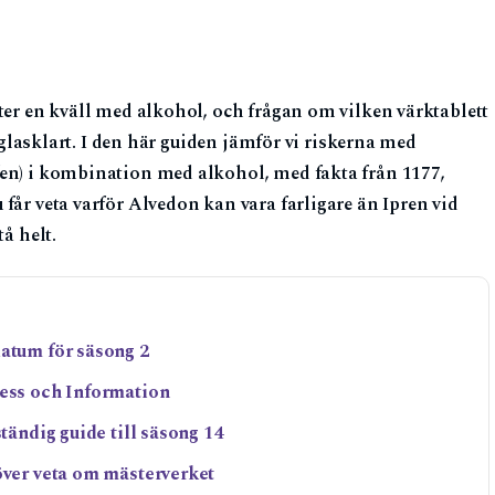
ter en kväll med alkohol, och frågan om vilken värktablett
d glasklart. I den här guiden jämför vi riskerna med
fen) i kombination med alkohol, med fakta från 1177,
får veta varför Alvedon kan vara farligare än Ipren vid
å helt.
datum för säsong 2
ress och Information
ständig guide till säsong 14
över veta om mästerverket