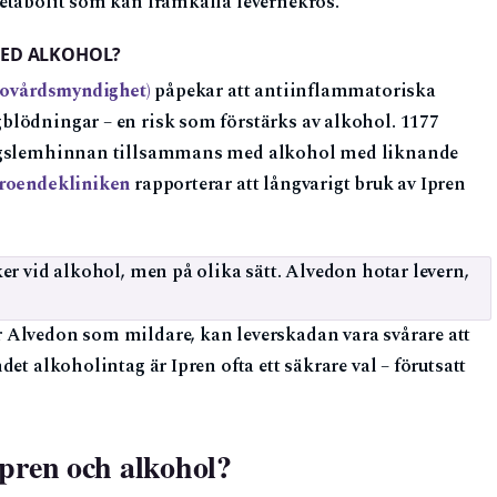
etabolit som kan framkalla levernekros.
MED ALKOHOL?
lsovårdsmyndighet)
påpekar att antiinflammatoriska
blödningar – en risk som förstärks av alkohol. 1177
magslemhinnan tillsammans med alkohol med liknande
roendekliniken
rapporterar att långvarigt bruk av Ipren
r vid alkohol, men på olika sätt. Alvedon hotar levern,
 Alvedon som mildare, kan leverskadan vara svårare att
et alkoholintag är Ipren ofta ett säkrare val – förutsatt
 Ipren och alkohol?