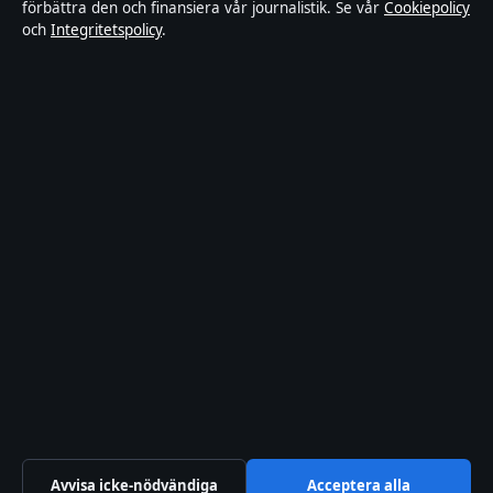
förbättra den och finansiera vår journalistik. Se vår
Cookiepolicy
nöjesnyheter. Varje artikel har en namngiven byline,
och
Integritetspolicy
.
granskas av en redaktör och faktagranskas innan
publicering.
Innehållet är endast avsett för allmän information.
Allmänna förfrågningar:
info@inrikestidningen.se
.
Rättelser:
corrections@inrikestidningen.se
.
Utgivare:
Hamnen Media Limited, Limassol ·
Ansvarig
utgivare:
Viktor Rehn, Chefredaktör · Department of
Registrar of Companies HE 428112
© 2026 Inrikestidningen · Hamnen Media Limited ·
Så verifierar vi vår rapportering
·
WorldRSS
Avvisa icke-nödvändiga
Acceptera alla