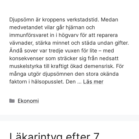
Djupsömn är kroppens verkstadstid. Medan
medvetandet vilar går hjärnan och
immunförsvaret in i högvarv för att reparera
vävnader, stärka minnet och städa undan gifter.
Ändå sover var tredje vuxen för lite – med
konsekvenser som sträcker sig från nedsatt
muskelstyrka till kraftigt ökad demensrisk. För
många utgör djupsömnen den stora okända
faktorn i hälsopusslet. Den …
Läs mer
Kategorier
Ekonomi
Läkarintyg efter 7