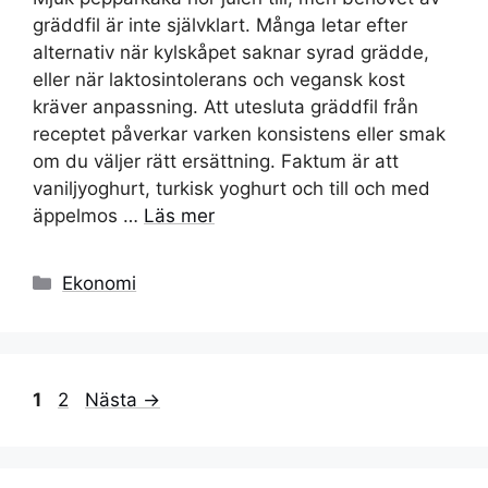
gräddfil är inte självklart. Många letar efter
alternativ när kylskåpet saknar syrad grädde,
eller när laktosintolerans och vegansk kost
kräver anpassning. Att utesluta gräddfil från
receptet påverkar varken konsistens eller smak
om du väljer rätt ersättning. Faktum är att
vaniljyoghurt, turkisk yoghurt och till och med
äppelmos …
Läs mer
Kategorier
Ekonomi
Sida
Sida
1
2
Nästa
→