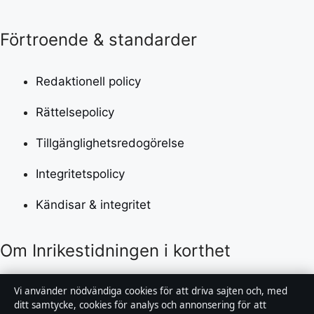
Förtroende & standarder
Redaktionell policy
Rättelsepolicy
Tillgänglighetsredogörelse
Integritetspolicy
Kändisar & integritet
Om Inrikestidningen i korthet
Inrikestidningen är en oberoende svensk digital
Vi använder nödvändiga cookies för att driva sajten och, med
nyhetssajt med fokus på film, tv, kultur och
ditt samtycke, cookies för analys och annonsering för att