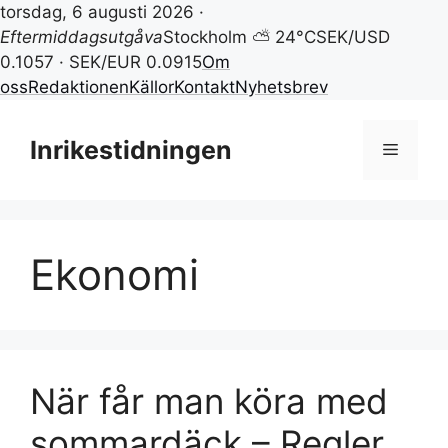
torsdag, 6 augusti 2026 ·
Eftermiddagsutgåva
Stockholm ⛅ 24°C
SEK/USD
0.1057 · SEK/EUR 0.0915
Om
oss
Redaktionen
Källor
Kontakt
Nyhetsbrev
Hoppa
till
Inrikestidningen
Meny
innehåll
Ekonomi
När får man köra med
sommardäck – Regler