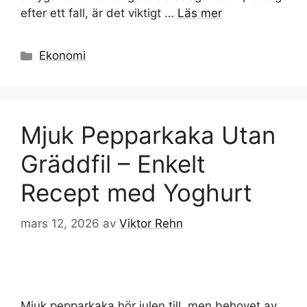
efter ett fall, är det viktigt …
Läs mer
Kategorier
Ekonomi
Mjuk Pepparkaka Utan
Gräddfil – Enkelt
Recept med Yoghurt
mars 12, 2026
av
Viktor Rehn
Mjuk pepparkaka hör julen till, men behovet av