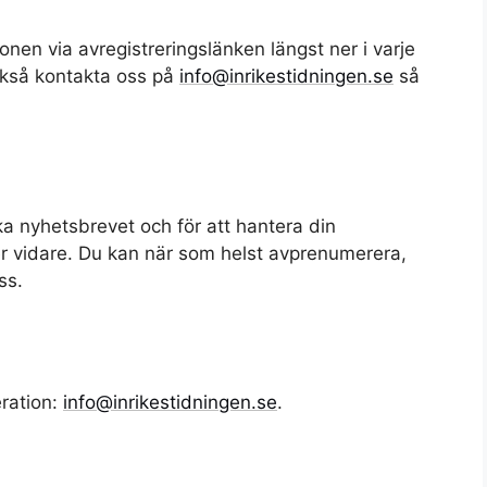
nen via avregistreringslänken längst ner i varje
ckså kontakta oss på
info@inrikestidningen.se
så
ka nyhetsbrevet och för att hantera din
ter vidare. Du kan när som helst avprenumerera,
ss.
ration:
info@inrikestidningen.se
.