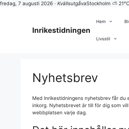
fredag, 7 augusti 2026 ·
Kvällsutgåva
Stockholm ⛅ 21°
Hoppa
till
Hem
B
innehåll
Inrikestidningen
Livsstil
Nyhetsbrev
Med Inrikestidningens nyhetsbrev får du et
inkorg. Nyhetsbrevet är till för dig som v
webbplatsen varje dag.