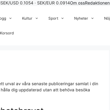
C
SEK/USD 0.1054 · SEK/EUR 0.0914
Om oss
Redaktionen
logg
Kultur
Sport
Nyheter
Nö
Korsord
t urval av våra senaste publiceringar samlat i din
ill hålla dig uppdaterad utan att behöva besöka