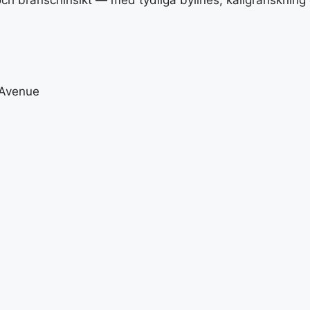
ch branschinsikt — med tydliga bylines, källgranskning 
 Avenue