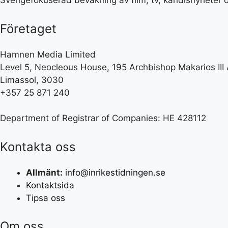
Sverigefokuserad bevakning av film, tv, kändisnyheter o
Företaget
Hamnen Media Limited
Level 5, Neocleous House, 195 Archbishop Makarios III
Limassol, 3030
+357 25 871 240
Department of Registrar of Companies: HE 428112
Kontakta oss
Allmänt:
info@inrikestidningen.se
Kontaktsida
Tipsa oss
Om oss