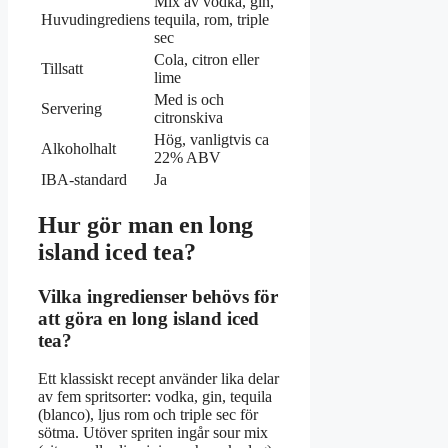
Mix av vodka, gin,
Huvudingrediens
tequila, rom, triple
sec
Cola, citron eller
Tillsatt
lime
Med is och
Servering
citronskiva
Hög, vanligtvis ca
Alkoholhalt
22% ABV
IBA-standard
Ja
Hur gör man en long
island iced tea?
Vilka ingredienser behövs för
att göra en long island iced
tea?
Ett klassiskt recept använder lika delar
av fem spritsorter: vodka, gin, tequila
(blanco), ljus rom och triple sec för
sötma. Utöver spriten ingår sour mix