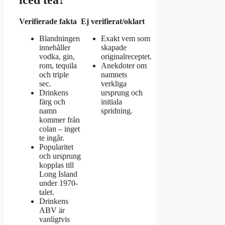
iced tea?
Verifierade fakta
Ej verifierat/oklart
Blandningen
Exakt vem som
innehåller
skapade
vodka, gin,
originalreceptet.
rom, tequila
Anekdoter om
och triple
namnets
sec.
verkliga
Drinkens
ursprung och
färg och
initiala
namn
spridning.
kommer från
colan – inget
te ingår.
Popularitet
och ursprung
kopplas till
Long Island
under 1970-
talet.
Drinkens
ABV är
vanligtvis