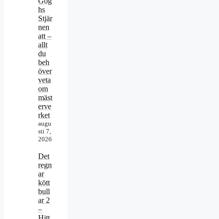
Gog
hs
Stjär
nen
att –
allt
du
beh
över
veta
om
mäst
erve
rket
augu
sti 7,
2026
Det
regn
ar
kött
bull
ar 2
–
Hitt