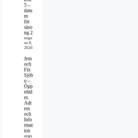
5 –
datu
m
för
säso
ng 2
augu
sti 8,
2026
Jem
och
Fix
Sjöb
o –
Öpp
ettid
er,
Adr
ess
och
Info
rmat
ion
augu