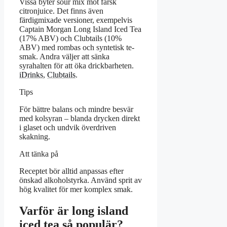
Vissa byter sour mix mot färsk
citronjuice. Det finns även
färdigmixade versioner, exempelvis
Captain Morgan Long Island Iced Tea
(17% ABV) och Clubtails (10%
ABV) med rombas och syntetisk te-
smak. Andra väljer att sänka
syrahalten för att öka drickbarheten.
iDrinks
,
Clubtails
.
Tips
För bättre balans och mindre besvär
med kolsyran – blanda drycken direkt
i glaset och undvik överdriven
skakning.
Att tänka på
Receptet bör alltid anpassas efter
önskad alkoholstyrka. Använd sprit av
hög kvalitet för mer komplex smak.
Varför är long island
iced tea så populär?