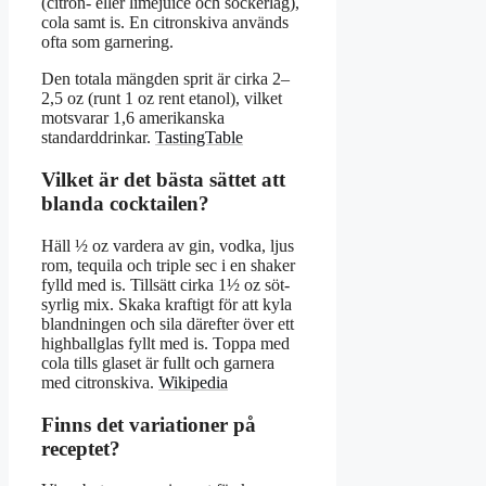
(citron- eller limejuice och sockerlag),
cola samt is. En citronskiva används
ofta som garnering.
Den totala mängden sprit är cirka 2–
2,5 oz (runt 1 oz rent etanol), vilket
motsvarar 1,6 amerikanska
standarddrinkar.
TastingTable
Vilket är det bästa sättet att
blanda cocktailen?
Häll ½ oz vardera av gin, vodka, ljus
rom, tequila och triple sec i en shaker
fylld med is. Tillsätt cirka 1½ oz söt-
syrlig mix. Skaka kraftigt för att kyla
blandningen och sila därefter över ett
highballglas fyllt med is. Toppa med
cola tills glaset är fullt och garnera
med citronskiva.
Wikipedia
Finns det variationer på
receptet?