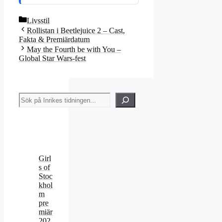
Kategorier
Livsstil
Rollistan i Beetlejuice 2 – Cast,
Fakta & Premiärdatum
May the Fourth be with You –
Global Star Wars-fest
Sök
Girl
s of
Stoc
khol
m
pre
miär
202