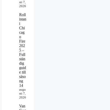
sti 7,
2026
Roll
istan
i
Chi
cag
o
Fire
202
5 –
Full
stän
dig
guid
e till
säso
ng
14
augu
sti 7,
2026
Van