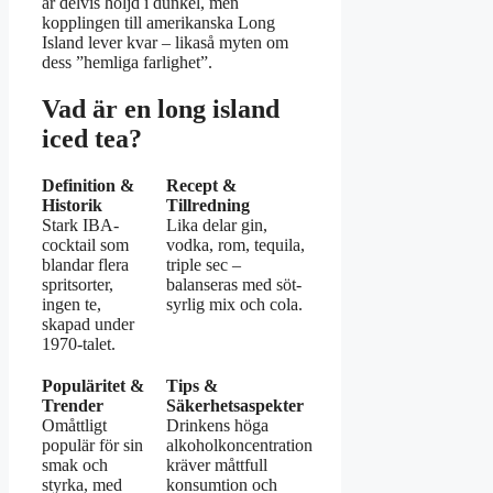
är delvis höljd i dunkel, men
kopplingen till amerikanska Long
Island lever kvar – likaså myten om
dess ”hemliga farlighet”.
Vad är en long island
iced tea?
Definition &
Recept &
Historik
Tillredning
Stark IBA-
Lika delar gin,
cocktail som
vodka, rom, tequila,
blandar flera
triple sec –
spritsorter,
balanseras med söt-
ingen te,
syrlig mix och cola.
skapad under
1970-talet.
Populäritet &
Tips &
Trender
Säkerhetsaspekter
Omåttligt
Drinkens höga
populär för sin
alkoholkoncentration
smak och
kräver måttfull
styrka, med
konsumtion och