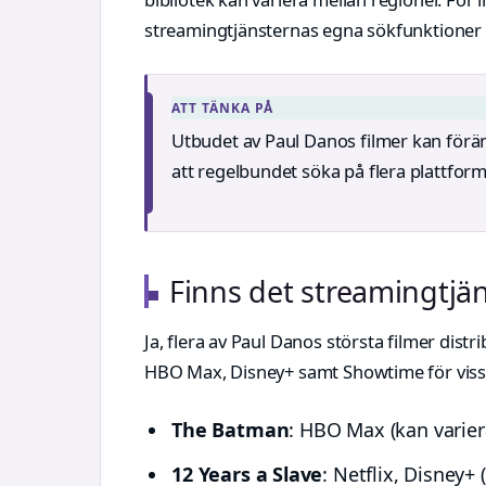
streamingtjänsternas egna sökfunktione
ATT TÄNKA PÅ
Utbudet av Paul Danos filmer kan förän
att regelbundet söka på flera plattform
Finns det streamingtjä
Ja, flera av Paul Danos största filmer dist
HBO Max, Disney+ samt Showtime för vissa
The Batman
: HBO Max (kan variera
12 Years a Slave
: Netflix, Disney+