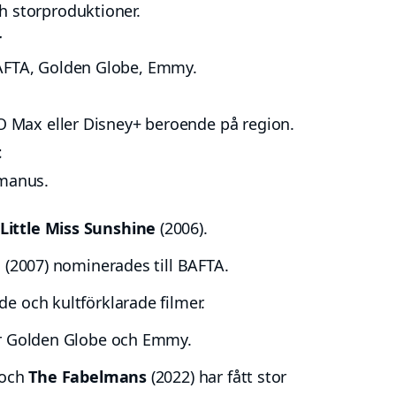
h storproduktioner.
r
BAFTA, Golden Globe, Emmy.
HBO Max eller Disney+ beroende på region.
t
 manus.
Little Miss Sunshine
(2006).
d
(2007) nominerades till BAFTA.
e och kultförklarade filmer.
ar Golden Globe och Emmy.
 och
The Fabelmans
(2022) har fått stor