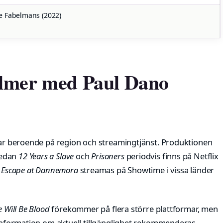
e Fabelmans (2022)
ilmer med Paul Dano
erar beroende på region och streamingtjänst. Produktionen
medan
12 Years a Slave
och
Prisoners
periodvis finns på Netflix
n
Escape at Dannemora
streamas på Showtime i vissa länder
 Will Be Blood
förekommer på flera större plattformar, men
r information om aktuell tillgänglighet rekommenderas