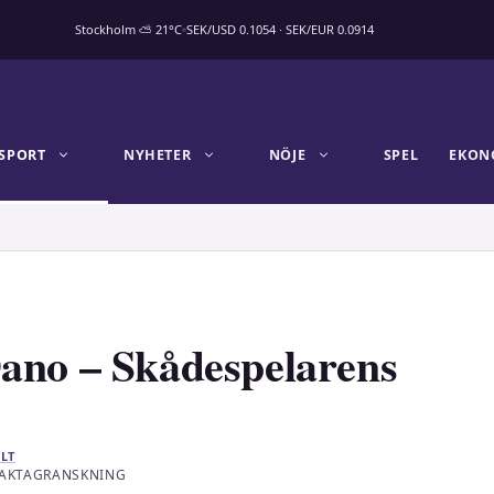
Stockholm ⛅ 21°C
SEK/USD 0.1054 · SEK/EUR 0.0914
SPORT
NYHETER
NÖJE
SPEL
EKON
ano – Skådespelarens
LT
 FAKTAGRANSKNING