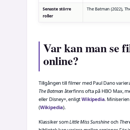
Senaste större
The Batman (2022), Th
roller
Var kan man se f
online?
Tillgången till filmer med Paul Dano vari
The Batman
återfinns ofta på HBO Max, 
eller Disney+, enligt
Wikipedia
. Miniserie
(
Wikipedia
).
Klassiker som
Little Miss Sunshine
och
There
bibliotek kan variera mellan regioner. Fö