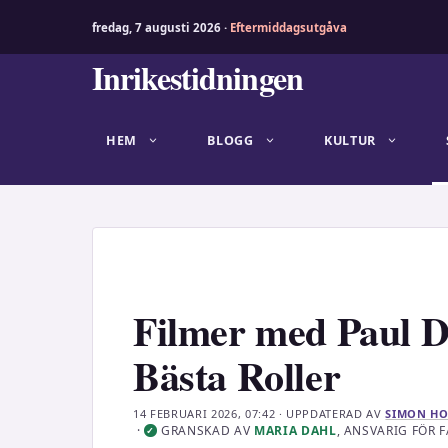
fredag, 7 augusti 2026 ·
Eftermiddagsutgåva
Hoppa
Inrikestidningen
till
innehåll
HEM
BLOGG
KULTUR
Filmer med Paul D
Bästa Roller
14 FEBRUARI 2026, 07:42
· UPPDATERAD
AV
SIMON HO
·
GRANSKAD AV
MARIA DAHL
, ANSVARIG FÖR
✓