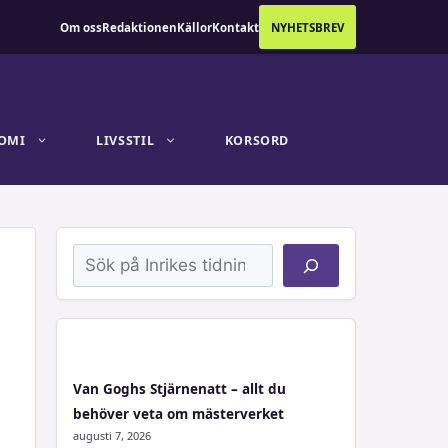
Om oss
Redaktionen
Källor
Kontakt
NYHETSBREV
OMI
LIVSSTIL
KORSORD
Sök
Van Goghs Stjärnenatt – allt du
behöver veta om mästerverket
augusti 7, 2026