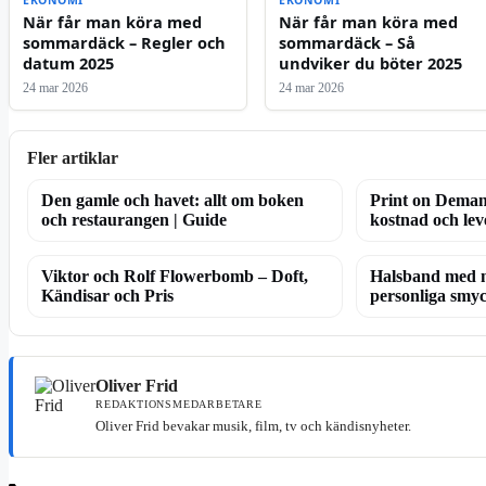
EKONOMI
EKONOMI
När får man köra med
När får man köra med
sommardäck – Regler och
sommardäck – Så
datum 2025
undviker du böter 2025
24 mar 2026
24 mar 2026
Fler artiklar
Den gamle och havet: allt om boken
Print on Deman
och restaurangen | Guide
kostnad och lev
Viktor och Rolf Flowerbomb – Doft,
Halsband med 
Kändisar och Pris
personliga smy
Oliver Frid
REDAKTIONSMEDARBETARE
Oliver Frid bevakar musik, film, tv och kändisnyheter.