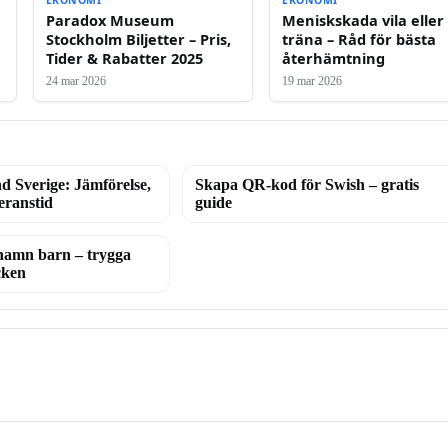
EKONOMI
EKONOMI
Paradox Museum
Meniskskada vila eller
Stockholm Biljetter – Pris,
träna – Råd för bästa
Tider & Rabatter 2025
återhämtning
24 mar 2026
19 mar 2026
d Sverige: Jämförelse,
Skapa QR-kod för Swish – gratis
eranstid
guide
namn barn – trygga
cken