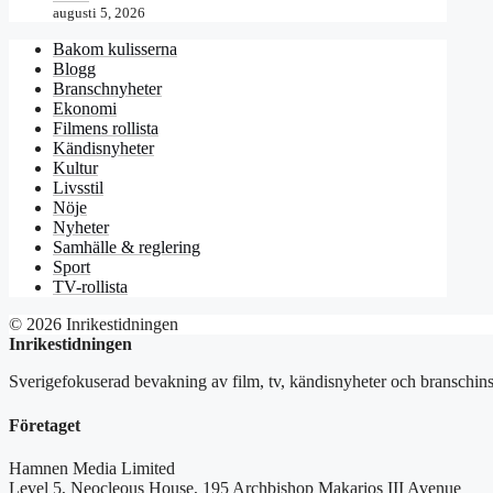
augusti 5, 2026
Bakom kulisserna
Blogg
Branschnyheter
Ekonomi
Filmens rollista
Kändisnyheter
Kultur
Livsstil
Nöje
Nyheter
Samhälle & reglering
Sport
TV-rollista
© 2026 Inrikestidningen
Inrikestidningen
Sverigefokuserad bevakning av film, tv, kändisnyheter och branschins
Företaget
Hamnen Media Limited
Level 5, Neocleous House, 195 Archbishop Makarios III Avenue