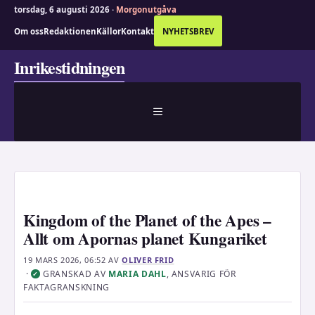
torsdag, 6 augusti 2026 ·
Morgonutgåva
Om oss
Redaktionen
Källor
Kontakt
NYHETSBREV
Hoppa
Inrikestidningen
till
innehåll
MENY
Kingdom of the Planet of the Apes –
Allt om Apornas planet Kungariket
19 MARS 2026, 06:52
AV
OLIVER FRID
·
GRANSKAD AV
MARIA DAHL
, ANSVARIG FÖR
✓
FAKTAGRANSKNING