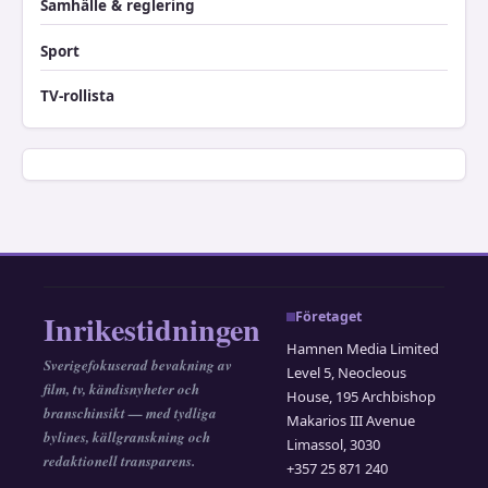
Samhälle & reglering
Sport
TV-rollista
Inrikestidningen
Företaget
Hamnen Media Limited
Sverigefokuserad bevakning av
Level 5, Neocleous
film, tv, kändisnyheter och
House, 195 Archbishop
branschinsikt — med tydliga
Makarios III Avenue
bylines, källgranskning och
Limassol, 3030
redaktionell transparens.
+357 25 871 240