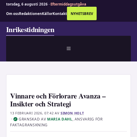
torsdag, 6 augusti 2026 ·
Eftermiddagsutgåva
Om oss
Redaktionen
Källor
Kontakt
NYHETSBREV
Hoppa
Inrikestidningen
till
innehåll
MENY
Vinnare och Förlorare Avanza –
Insikter och Strategi
13 FEBRUARI 2026, 07:42
AV
SIMON HOLT
·
GRANSKAD AV
MARIA DAHL
, ANSVARIG FÖR
✓
FAKTAGRANSKNING