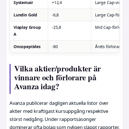
Systemair
+12,4
Large Cap-vinnare
Lundin Gold
-6,8
Large Cap-förlorar
Viaplay Group
-25,8
Mid Cap-förlorare
A
Oncopeptides
-80
Årets förlorare (2
Vilka aktier/produkter är
vinnare och förlorare på
Avanza idag?
Avanza publicerar dagligen aktuella listor över
aktier med kraftigast kursuppgång respektive
störst nedgång. Under rapportsäsonger
dominerar ofta bolag som nyligen släppt rapporter,