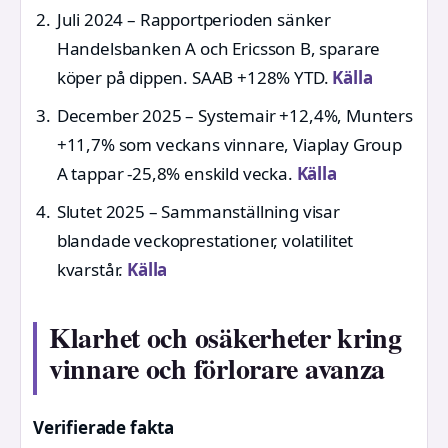
Juli 2024
– Rapportperioden sänker
Handelsbanken A och Ericsson B, sparare
köper på dippen. SAAB +128% YTD.
Källa
December 2025
– Systemair +12,4%, Munters
+11,7% som veckans vinnare, Viaplay Group
A tappar -25,8% enskild vecka.
Källa
Slutet 2025
– Sammanställning visar
blandade veckoprestationer, volatilitet
kvarstår.
Källa
Klarhet och osäkerheter kring
vinnare och förlorare avanza
Verifierade fakta