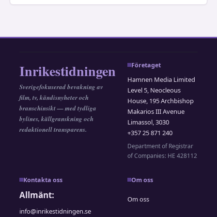
Inrikestidningen
Företaget
Hamnen Media Limited
Sverigefokuserad bevakning av
Level 5, Neocleous
film, tv, kändisnyheter och
House, 195 Archbishop
branschinsikt — med tydliga
Makarios III Avenue
bylines, källgranskning och
Limassol, 3030
redaktionell transparens.
+357 25 871 240
Department of Registrar
of Companies: HE 428112
Kontakta oss
Om oss
Allmänt:
Om oss
info@inrikestidningen.se