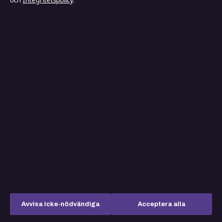
och
Integritetspolicy
.
Livsstil
Nöje
Nyheter
Samhälle & reglering
Sport
TV-rollista
Avvisa icke-nödvändiga
Acceptera alla
Inrikestidningen
Företaget