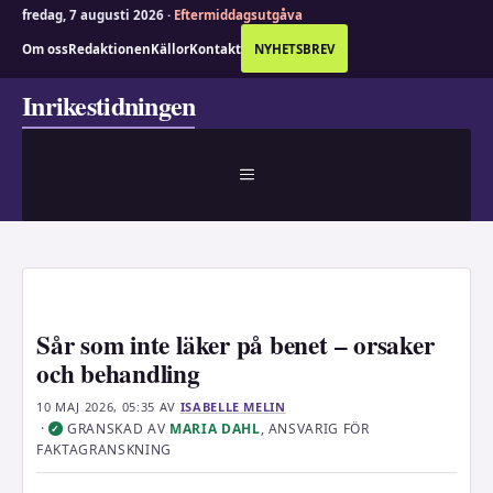
fredag, 7 augusti 2026 ·
Eftermiddagsutgåva
Om oss
Redaktionen
Källor
Kontakt
NYHETSBREV
Hoppa
Inrikestidningen
till
innehåll
MENY
Sår som inte läker på benet – orsaker
och behandling
10 MAJ 2026, 05:35
AV
ISABELLE MELIN
·
GRANSKAD AV
MARIA DAHL
, ANSVARIG FÖR
✓
FAKTAGRANSKNING