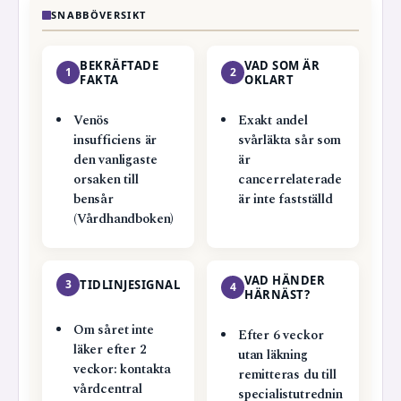
SNABBÖVERSIKT
BEKRÄFTADE
VAD SOM ÄR
1
2
FAKTA
OKLART
Venös
Exakt andel
insufficiens är
svårläkta sår som
den vanligaste
är
orsaken till
cancerrelaterade
bensår
är inte fastställd
(Vårdhandboken)
VAD HÄNDER
3
TIDLINJESIGNAL
4
HÄRNÄST?
Om såret inte
Efter 6 veckor
läker efter 2
utan läkning
veckor: kontakta
remitteras du till
vårdcentral
specialistutrednin