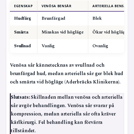
EGENSKAP
VENÖSA BENSÅR
ARTERIELLA BENSÅR
Hudfärg
Brunfärgad
Blek
Smärta
Minskas vid högläge
Ökar vid högläge
Svullnad
Vanlig
Ovanlig
Venösa sår kännetecknas av svullnad och
brunfärgad hud, medan arteriella sår ger blek hud
och smärta vid högläge (Aderbräcks Klinikerna).
Slutsats:
Skillnaden mellan venösa och arteriella
sår avgör behandlingen. Venösa sår svarar på
kompression, medan arteriella sår ofta kräver
kärlkirurgi. Fel behandling kan förvärra
tillståndet.