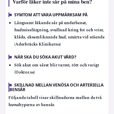
Varför läker inte sår på mina ben?
SYMTOM ATT VARA UPPMÄRKSAM PÅ
Långsamt läkande sår på underbenet,
hudmissfärgning, svullnad kring fot och vrist,
klåda, eksemliknande hud, smärta vid stående
(Aderbräcks Klinikerna)
NÄR SKA DU SÖKA AKUT VÅRD?
Sök akut om såret blir varmt, rött och varigt
(Doktor.se)
SKILLNAD MELLAN VENÖSA OCH ARTERIELLA
BENSÅR
Följande tabell visar skillnaderna mellan de två
huvudtyperna av bensår.