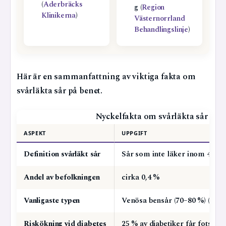
(
Aderbräcks
g (
Region
Klinikerna
)
Västernorrland
Behandlingslinje
)
Här är en sammanfattning av viktiga fakta om
svårläkta sår på benet.
Nyckelfakta om svårläkta sår på 
ASPEKT
UPPGIFT
Definition svårläkt sår
Sår som inte läker inom 4–6 
Andel av befolkningen
cirka 0,4 %
Vanligaste typen
Venösa bensår (70–80 %) (Vå
Riskökning vid diabetes
25 % av diabetiker får fotsår u