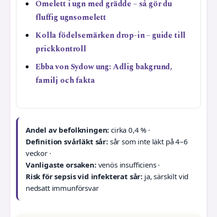
Omelett i ugn med grädde – så gör du
fluffig ugnsomelett
Kolla födelsemärken drop-in – guide till
prickkontroll
Ebba von Sydow ung: Adlig bakgrund,
familj och fakta
Andel av befolkningen:
cirka 0,4 % ·
Definition svårläkt sår:
sår som inte läkt på 4–6
veckor ·
Vanligaste orsaken:
venös insufficiens ·
Risk för sepsis vid infekterat sår:
ja, särskilt vid
nedsatt immunförsvar