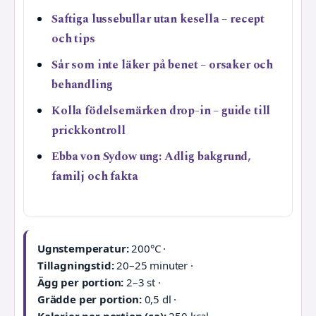
Saftiga lussebullar utan kesella – recept
och tips
Sår som inte läker på benet – orsaker och
behandling
Kolla födelsemärken drop-in – guide till
prickkontroll
Ebba von Sydow ung: Adlig bakgrund,
familj och fakta
Ugnstemperatur:
200°C ·
Tillagningstid:
20–25 minuter ·
Ägg per portion:
2–3 st ·
Grädde per portion:
0,5 dl ·