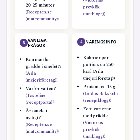
(
Victorias
20–25 minuter
provkök
(
Recepten.se
(matblogg)
)
(matcommunity)
)
VANLIGA
4
NÄRINGSINFO
3
FRÅGOR
Kalorier per
Kan man ha
portion: ca 250
grädde i omelett?
kcal (Arla
(
Arla
(mejeriföretag))
(mejeriföretag)
)
Protein: ca 15 g
Varför vatten?
(
Lindas Bakskola
(
Tasteline
(receptblogg)
)
(receptportal)
)
Fett: varierar
Är omelett
med grädde
nyttigt?
(
Victorias
(
Recepten.se
provkök
(matcommunity)
)
(matblogg)
)