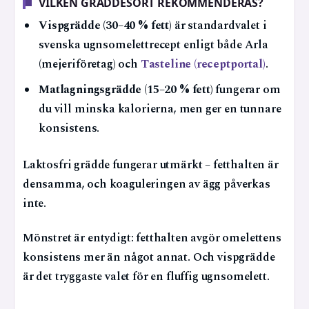
VILKEN GRÄDDESORT REKOMMENDERAS?
Vispgrädde (30–40 % fett)
är standardvalet i
svenska ugnsomelettrecept enligt både Arla
(mejeriföretag) och
Tasteline (receptportal)
.
Matlagningsgrädde (15–20 % fett)
fungerar om
du vill minska kalorierna, men ger en tunnare
konsistens.
Laktosfri grädde fungerar utmärkt – fetthalten är
densamma, och koaguleringen av ägg påverkas
inte.
Mönstret är entydigt: fetthalten avgör omelettens
konsistens mer än något annat. Och vispgrädde
är det tryggaste valet för en fluffig ugnsomelett.