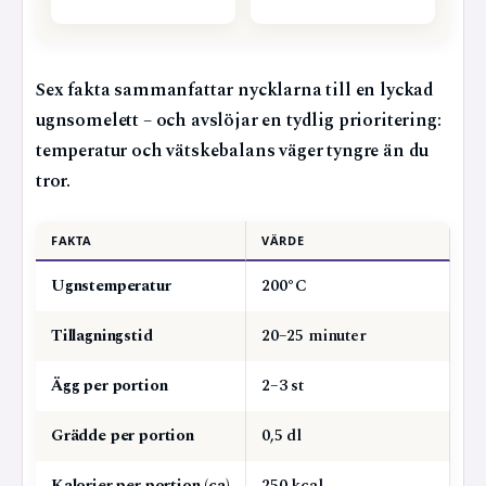
Sex fakta sammanfattar nycklarna till en lyckad
ugnsomelett – och avslöjar en tydlig prioritering:
temperatur och vätskebalans väger tyngre än du
tror.
FAKTA
VÄRDE
Ugnstemperatur
200°C
Tillagningstid
20–25 minuter
Ägg per portion
2–3 st
Grädde per portion
0,5 dl
Kalorier per portion (ca)
250 kcal