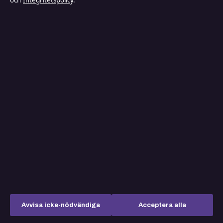
och
Integritetspolicy
.
Röda prickar i ansiktet – orsaker,
symtom och behandling
Vad gör en kurator? Utbildning, lön
och uppgifter
Elmoped klass 1 – regler, körkort och
vägval i Sverige
Kurir Novine Najnovije Vesti – Översikt
över senaste nyheterna
Avvisa icke-nödvändiga
Acceptera alla