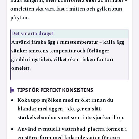
Båda fungerar, men kontrollera efter 20 minuter –
omeletten ska vara fast i mitten och gyllenbrun
på ytan.
Det smarta draget
Använd färska ägg i rumstemperatur – kalla ägg
sänker smetens temperatur och förlänger
gräddningstiden, vilket ökar risken för torr
omelett.
TIPS FÖR PERFEKT KONSISTENS
Koka upp mjölken med mjölet innan du
blandar med äggen – det ger en slät,
stärkelsebunden smet som inte sjunker ihop.
Använd eventuellt vattenbad: placera formen i
en större form med kokande vatten för extra