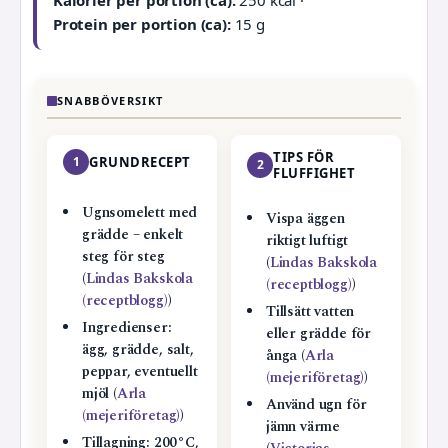
Kalorier per portion (ca):
250 kcal ·
Protein per portion (ca):
15 g
SNABBÖVERSIKT
TIPS FÖR
1
GRUNDRECEPT
2
FLUFFIGHET
Ugnsomelett med
Vispa äggen
grädde – enkelt
riktigt luftigt
steg för steg
(
Lindas Bakskola
(
Lindas Bakskola
(receptblogg)
)
(receptblogg)
)
Tillsätt vatten
Ingredienser:
eller grädde för
ägg, grädde, salt,
ånga (
Arla
peppar, eventuellt
(mejeriföretag)
)
mjöl (
Arla
Använd ugn för
(mejeriföretag)
)
jämn värme
Tillagning: 200°C,