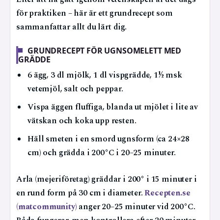
för praktiken – här är ett grundrecept som
sammanfattar allt du lärt dig.
GRUNDRECEPT FÖR UGNSOMELETT MED
GRÄDDE
6 ägg, 3 dl mjölk, 1 dl vispgrädde, 1½ msk
vetemjöl, salt och peppar.
Vispa äggen fluffiga, blanda ut mjölet i lite av
vätskan och koka upp resten.
Häll smeten i en smord ugnsform (ca 24×28
cm) och grädda i 200°C i 20–25 minuter.
Arla (mejeriföretag) gräddar i 200° i 15 minuter i
en rund form på 30 cm i diameter.
Recepten.se
(matcommunity)
anger 20–25 minuter vid 200°C.