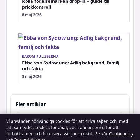
Kolla födelsemärken drop-in – guide till
prickkontroll
8 maj 2026
BAKOM KULISSERNA
Ebba von Sydow ung: Adlig bakgrund, familj
och fakta
3 maj 2026
Fler artiklar
Statistik Man Utd mot Arsenal FC –
Vi använder nödvändiga cookies för att driva sajten och, med
ditt samtycke, cookies för analys och annonsering för att
segrar, rekord & H2H
förbättra den och finansiera vår journalistik. Se vår
Cookiepolicy