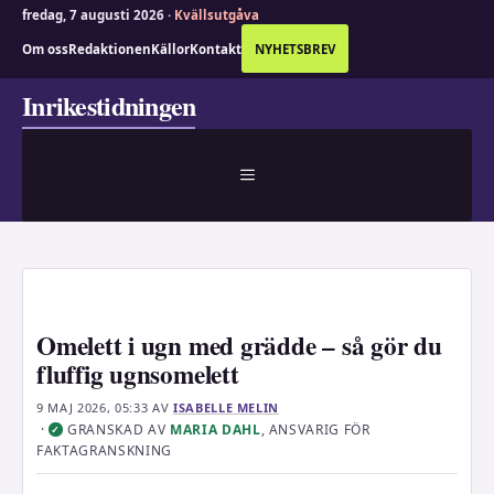
fredag, 7 augusti 2026 ·
Kvällsutgåva
Om oss
Redaktionen
Källor
Kontakt
NYHETSBREV
Hoppa
Inrikestidningen
till
innehåll
MENY
Omelett i ugn med grädde – så gör du
fluffig ugnsomelett
9 MAJ 2026, 05:33
AV
ISABELLE MELIN
·
GRANSKAD AV
MARIA DAHL
, ANSVARIG FÖR
✓
FAKTAGRANSKNING