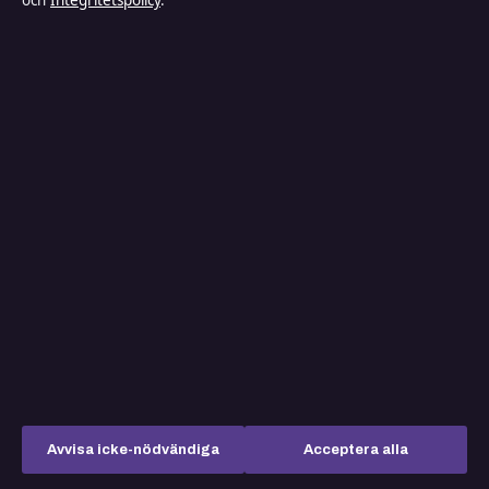
och
Integritetspolicy
.
Sarek genom eld och vatten – bandet,
låten och nationalparken
Ebba von Sydow ung: Adlig bakgrund,
familj och fakta
5.11 fot i cm: Konvertera 5’11 till
centimeter | Guide
Avvisa icke-nödvändiga
Acceptera alla
Isabelle Melin
REDAKTIONSMEDARBETARE