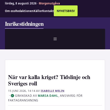
lördag, 8 augusti 2026 ·
Morgonutgåva
Om oss
Redaktionen
Källor
Kontakt
NYHETSBREV
Hoppa
Inrikestidningen
till
innehåll
MENY
När var kalla kriget? Tidslinje och
Sveriges roll
15 JUNI 2026, 14:14
AV
ISABELLE MELIN
·
GRANSKAD AV
MARIA DAHL
, ANSVARIG FÖR
✓
FAKTAGRANSKNING