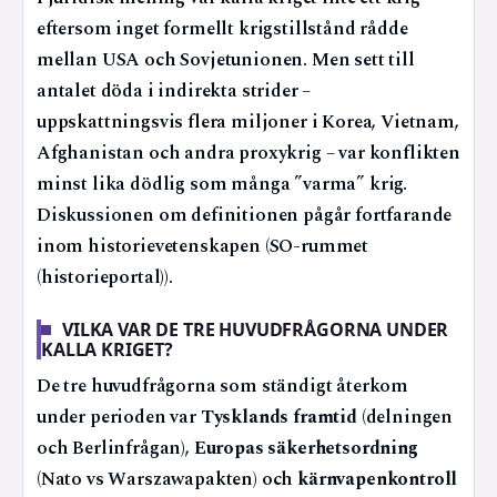
eftersom inget formellt krigstillstånd rådde
mellan USA och Sovjetunionen. Men sett till
antalet döda i indirekta strider –
uppskattningsvis flera miljoner i Korea, Vietnam,
Afghanistan och andra proxykrig – var konflikten
minst lika dödlig som många ”varma” krig.
Diskussionen om definitionen pågår fortfarande
inom historievetenskapen (SO-rummet
(historieportal)).
VILKA VAR DE TRE HUVUDFRÅGORNA UNDER
KALLA KRIGET?
De tre huvudfrågorna som ständigt återkom
under perioden var
Tysklands framtid
(delningen
och Berlinfrågan),
Europas säkerhetsordning
(Nato vs Warszawapakten) och
kärnvapenkontroll