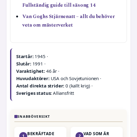
Fullständig guide till säsong 14
Van Goghs Stjärnenatt – allt du behöver
veta om mästerverket
Startår:
1945 ·
Slutår:
1991 ·
Varaktighet:
46 år ·
Huvudaktörer:
USA och Sovjetunionen ·
Antal direkta strider:
0 (kallt krig) ·
Sveriges status:
Alliansfritt
SNABBÖVERSIKT
BEKRÄFTADE
VAD SOM ÄR
1
2