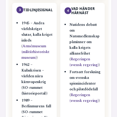
VAD HÄNDER
3
TIDLINJESIGNAL
4
HÄRNÄST
1945 – Andra
Nutidens debatt
världskriget
om
slutar, kalla kriget
Natomedlemskap
inleds
påminner om
(
Armémuseum
kalla krigets
(militärhistoriskt
alliansfrihet
museum)
)
(
Regeringen
1962 –
(svensk regering)
)
Kubakrisen –
Fortsatt forskning
världen nära
om svenska
kärnvapenkrig
spionincidenter
(SO-rummet
och pilotdödsfall
(historieportal))
(
Regeringen
1989 –
(svensk regering)
)
Berlinmurens fall
(SO-rummet