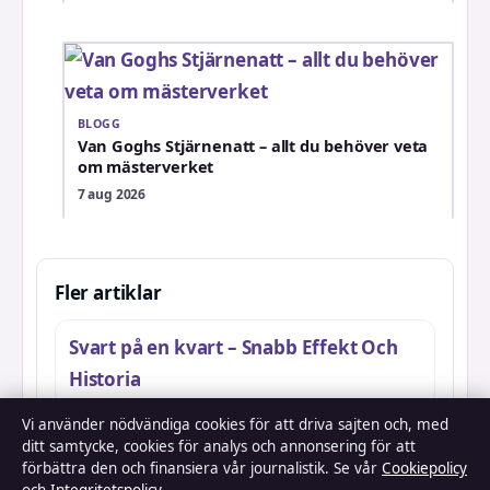
BLOGG
Van Goghs Stjärnenatt – allt du behöver veta
om mästerverket
7 aug 2026
Fler artiklar
Svart på en kvart – Snabb Effekt Och
Historia
Vi använder nödvändiga cookies för att driva sajten och, med
Låt den rätte komma in – svenska
ditt samtycke, cookies för analys och annonsering för att
förbättra den och finansiera vår journalistik. Se vår
Cookiepolicy
original vs amerikansk remake