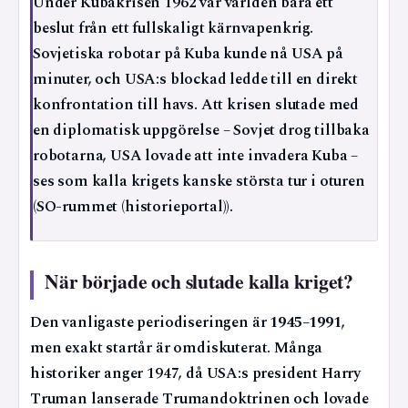
Under Kubakrisen 1962 var världen bara ett
beslut från ett fullskaligt kärnvapenkrig.
Sovjetiska robotar på Kuba kunde nå USA på
minuter, och USA:s blockad ledde till en direkt
konfrontation till havs. Att krisen slutade med
en diplomatisk uppgörelse – Sovjet drog tillbaka
robotarna, USA lovade att inte invadera Kuba –
ses som kalla krigets kanske största tur i oturen
(SO-rummet (historieportal)).
När började och slutade kalla kriget?
Den vanligaste periodiseringen är
1945–1991
,
men exakt startår är omdiskuterat. Många
historiker anger 1947, då USA:s president Harry
Truman lanserade Trumandoktrinen och lovade