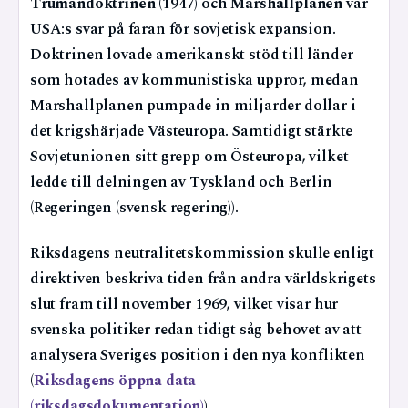
Trumandoktrinen
(1947) och
Marshallplanen
var
USA:s svar på faran för sovjetisk expansion.
Doktrinen lovade amerikanskt stöd till länder
som hotades av kommunistiska uppror, medan
Marshallplanen pumpade in miljarder dollar i
det krigshärjade Västeuropa. Samtidigt stärkte
Sovjetunionen sitt grepp om Östeuropa, vilket
ledde till delningen av Tyskland och Berlin
(Regeringen (svensk regering)).
Riksdagens neutralitetskommission skulle enligt
direktiven beskriva tiden från andra världskrigets
slut fram till november 1969, vilket visar hur
svenska politiker redan tidigt såg behovet av att
analysera Sveriges position i den nya konflikten
(
Riksdagens öppna data
(riksdagsdokumentation)
).