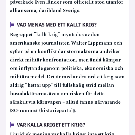
påverkade även länder som officiellt stod utanför
allianserna, däribland Sverige.
VAD MENAS MED ETT KALLT KRIG?
Begreppet ”kallt krig” myntades av den
amerikanske journalisten Walter Lippmann och
syftar på en konflikt där stormakterna undviker
direkt militär konfrontation, men ändå kämpar
om inflytande genom politiska, ekonomiska och
militära medel. Det är med andra ord ett krig som
aldrig ”hettar upp” till fullskalig strid mellan
huvudaktörerna, även om risken för detta –
särskilt via kärnvapen – alltid fanns närvarande
(SO-rummet (historieportal)).
VAR KALLA KRIGET ETT KRIG?
I juridisk mening var kalla kriget inte ett krig