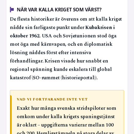
NÄR VAR KALLA KRIGET SOM VÄRST?
De flesta historiker är överens om att kalla kriget
nådde sin farligaste punkt under
Kubakrisen i
oktober 1962
. USA och Sovjetunionen stod öga
mot öga med kärnvapen, och en diplomatisk
lösning nåddes först efter intensiva
förhandlingar. Krisen visade hur snabbt en
regional spänning kunde eskalera till global
katastrof (SO-rummet (historieportal)).
VAD VI FORTFARANDE INTE VET
Exakt hur många svenska stridspiloter som
omkom under kalla krigets spaningstjänst
är oklart – uppgifterna varierar mellan 100
och 200. Hemligstämpeln på stora delar av