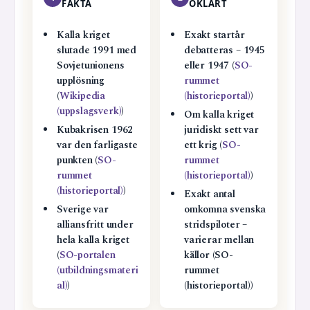
FAKTA
OKLART
Kalla kriget
Exakt startår
slutade 1991 med
debatteras – 1945
Sovjetunionens
eller 1947 (
SO-
upplösning
rummet
(
Wikipedia
(historieportal)
)
(uppslagsverk)
)
Om kalla kriget
Kubakrisen 1962
juridiskt sett var
var den farligaste
ett krig (
SO-
punkten (
SO-
rummet
rummet
(historieportal)
)
(historieportal)
)
Exakt antal
Sverige var
omkomna svenska
alliansfritt under
stridspiloter –
hela kalla kriget
varierar mellan
(
SO-portalen
källor (SO-
(utbildningsmateri
rummet
al)
)
(historieportal))