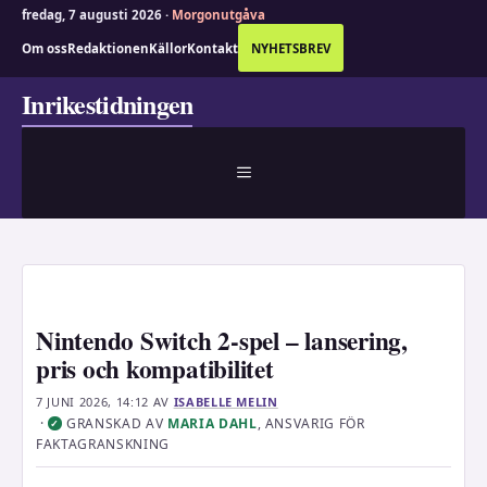
fredag, 7 augusti 2026 ·
Morgonutgåva
Om oss
Redaktionen
Källor
Kontakt
NYHETSBREV
Hoppa
Inrikestidningen
till
innehåll
MENY
Nintendo Switch 2-spel – lansering,
pris och kompatibilitet
7 JUNI 2026, 14:12
AV
ISABELLE MELIN
·
GRANSKAD AV
MARIA DAHL
, ANSVARIG FÖR
✓
FAKTAGRANSKNING