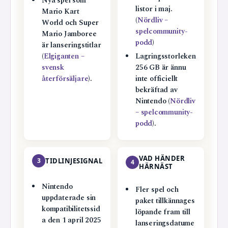
Nya spel som
listor i maj.
Mario Kart
(
Nördliv –
World och Super
spelcommunity-
Mario Jamboree
podd
)
är lanseringstitlar
(
Elgiganten –
Lagringsstorleken
svensk
256 GB är ännu
återförsäljare
).
inte officiellt
bekräftad av
Nintendo (
Nördliv
– spelcommunity-
podd
).
VAD HÄNDER
3
TIDLINJESIGNAL
4
HÄRNÄST
Nintendo
Fler spel och
uppdaterade sin
paket tillkännages
kompatibilitetssid
löpande fram till
a den 1 april 2025
lanseringsdatume