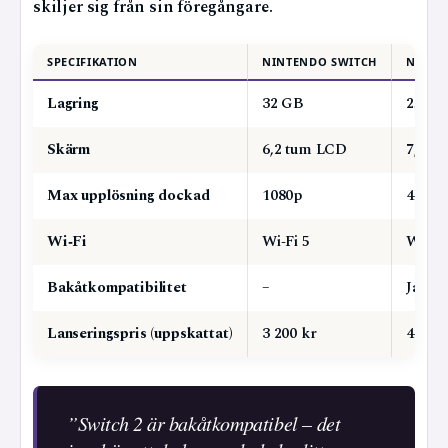
skiljer sig från sin föregångare.
SPECIFIKATION
NINTENDO SWITCH
NINTE
Lagring
32 GB
256 G
Skärm
6,2 tum LCD
7,9 t
Max upplösning dockad
1080p
4K 60
Wi‑Fi
Wi‑Fi 5
Wi‑Fi 
Bakåtkompatibilitet
–
Ja, de
Lanseringspris (uppskattat)
3 200 kr
4 500–
”Switch 2 är bakåtkompatibel – det