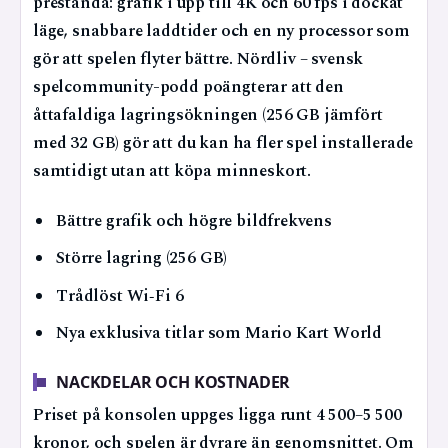
prestanda: grafik i upp till 4K och 60 fps i dockat
läge, snabbare laddtider och en ny processor som
gör att spelen flyter bättre. Nördliv – svensk
spelcommunity-podd poängterar att den
åttafaldiga lagringsökningen (256 GB jämfört
med 32 GB) gör att du kan ha fler spel installerade
samtidigt utan att köpa minneskort.
Bättre grafik och högre bildfrekvens
Större lagring (256 GB)
Trådlöst Wi‑Fi 6
Nya exklusiva titlar som Mario Kart World
NACKDELAR OCH KOSTNADER
Priset på konsolen uppges ligga runt 4 500–5 500
kronor, och spelen är dyrare än genomsnittet. Om