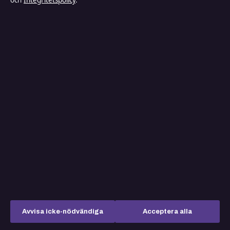
och
Integritetspolicy
.
augusti 6, 2026
Filmer med Vanessa Hudgens – hela listan & fakta
2026
augusti 6, 2026
Vad hjälper mot illamående? Snabba tips, kostråd och
behandling
augusti 6, 2026
Hur mycket spaghetti per person? Rätt portion i gram
och dl
augusti 6, 2026
Avvisa icke-nödvändiga
Acceptera alla
Vad kostar det att bygga hus själv? Priser 2025