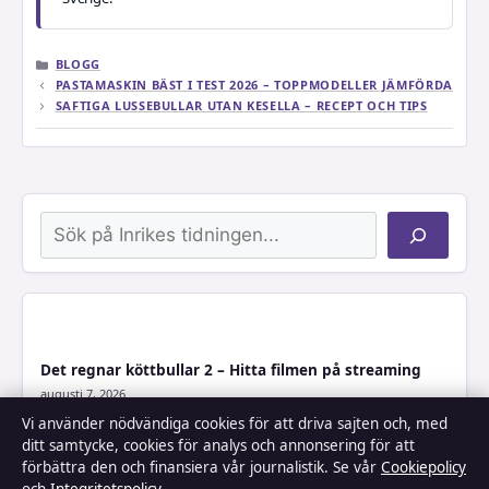
KATEGORIER
BLOGG
PASTAMASKIN BÄST I TEST 2026 – TOPPMODELLER JÄMFÖRDA
SAFTIGA LUSSEBULLAR UTAN KESELLA – RECEPT OCH TIPS
Sök
Det regnar köttbullar 2 – Hitta filmen på streaming
augusti 7, 2026
Vi använder nödvändiga cookies för att driva sajten och, med
ditt samtycke, cookies för analys och annonsering för att
förbättra den och finansiera vår journalistik. Se vår
Cookiepolicy
Har falang 2 bokstäver? – Korsordssvar och anatomi