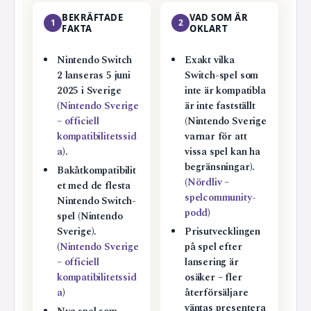
BEKRÄFTADE
VAD SOM ÄR
1
2
FAKTA
OKLART
Nintendo Switch
Exakt vilka
2 lanseras 5 juni
Switch-spel som
2025 i Sverige
inte är kompatibla
(
Nintendo Sverige
är inte fastställt
– officiell
(Nintendo Sverige
kompatibilitetssid
varnar för att
a
).
vissa spel kan ha
begränsningar).
Bakåtkompatibilit
(
Nördliv –
et med de flesta
spelcommunity-
Nintendo Switch-
podd
)
spel (Nintendo
Sverige).
Prisutvecklingen
(
Nintendo Sverige
på spel efter
– officiell
lansering är
kompatibilitetssid
osäker – fler
a
)
återförsäljare
väntas presentera