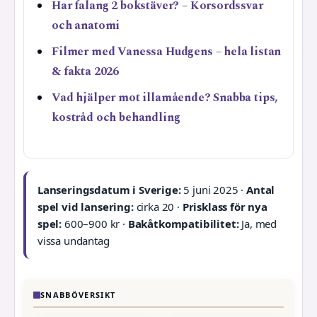
Har falang 2 bokstäver? – Korsordssvar
och anatomi
Filmer med Vanessa Hudgens – hela listan
& fakta 2026
Vad hjälper mot illamående? Snabba tips,
kostråd och behandling
Lanseringsdatum i Sverige:
5 juni 2025 ·
Antal
spel vid lansering:
cirka 20 ·
Prisklass för nya
spel:
600–900 kr ·
Bakåtkompatibilitet:
Ja, med
vissa undantag
SNABBÖVERSIKT