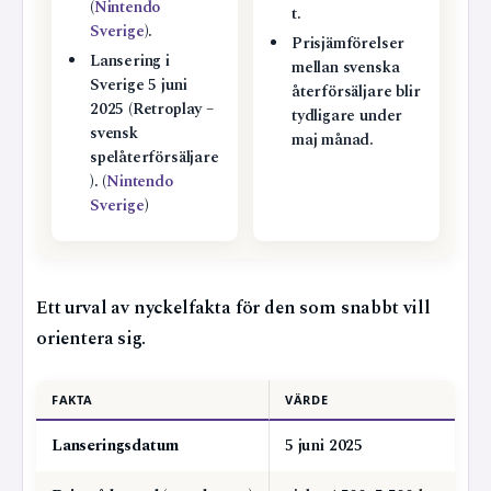
(
Nintendo
t.
Sverige
).
Prisjämförelser
Lansering i
mellan svenska
Sverige 5 juni
återförsäljare blir
2025 (Retroplay –
tydligare under
svensk
maj månad.
spelåterförsäljare
). (
Nintendo
Sverige
)
Ett urval av nyckelfakta för den som snabbt vill
orientera sig.
FAKTA
VÄRDE
Lanseringsdatum
5 juni 2025