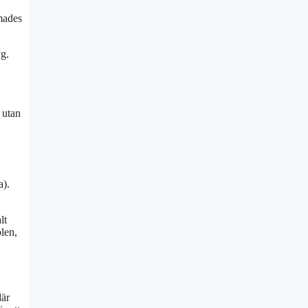
mades
yg.
 utan
a).
lt
len,
där