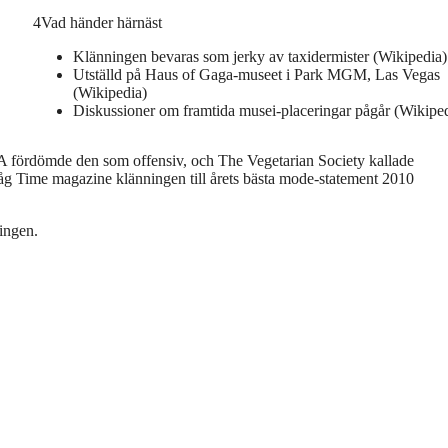
4
Vad händer härnäst
Klänningen bevaras som jerky av taxidermister (Wikipedia)
Utställd på Haus of Gaga-museet i Park MGM, Las Vegas
(Wikipedia)
Diskussioner om framtida musei-placeringar pågår (Wikipe
TA fördömde den som offensiv, och The Vegetarian Society kallade
åg Time magazine klänningen till årets bästa mode-statement 2010
ingen.