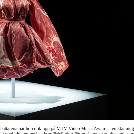
debattarena när hon dök upp på MTV Video Music Awards i en klännin
at med blott en veckas framförhållning för att skapa ett av decenniets m