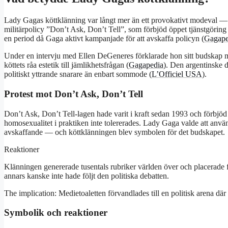
Lady Gagas köttklänning var långt mer än ett provokativt modeval — 
militärpolicy ”Don’t Ask, Don’t Tell”, som förbjöd öppet tjänstgörin
en period då Gaga aktivt kampanjade för att avskaffa policyn (
Gagape
Under en intervju med Ellen DeGeneres förklarade hon sitt budskap 
köttets råa estetik till jämlikhetsfrågan (
Gagapedia
). Den argentinske 
politiskt yttrande snarare än enbart sommode (
L’Officiel USA
).
Protest mot Don’t Ask, Don’t Tell
Don’t Ask, Don’t Tell-lagen hade varit i kraft sedan 1993 och förbjöd 
homosexualitet i praktiken inte tolererades. Lady Gaga valde att 
avskaffande — och köttklänningen blev symbolen för det budskapet.
Reaktioner
Klänningen genererade tusentals rubriker världen över och placerade
annars kanske inte hade följt den politiska debatten.
The implication: Medietoaletten förvandlades till en politisk arena dä
Symbolik och reaktioner