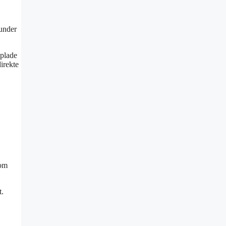
 under
pplade
irekte
som
t.