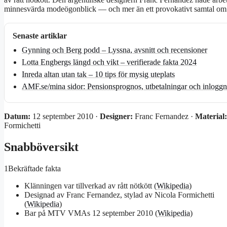
minnesvärda modeögonblick — och mer än ett provokativt samtal om po
Senaste artiklar
Gynning och Berg podd – Lyssna, avsnitt och recensioner
Lotta Engbergs längd och vikt – verifierade fakta 2024
Inreda altan utan tak – 10 tips för mysig uteplats
AMF.se/mina sidor: Pensionsprognos, utbetalningar och inlogg
Datum:
12 september 2010 ·
Designer:
Franc Fernandez ·
Material:
Formichetti
Snabböversikt
1
Bekräftade fakta
Klänningen var tillverkad av rått nötkött (
Wikipedia
)
Designad av Franc Fernandez, stylad av Nicola Formichetti
(
Wikipedia
)
Bar på MTV VMAs 12 september 2010 (
Wikipedia
)