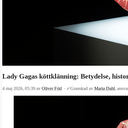
Lady Gagas köttklänning: Betydelse, histor
4 maj 2026, 05:39
av
Oliver Frid
·
✓
Granskad av
Maria Dahl
, ansva