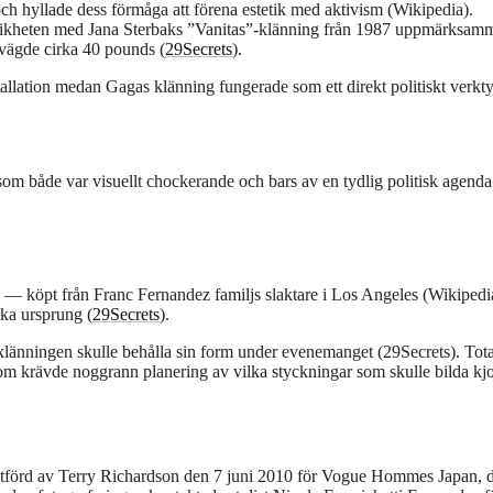
h hyllade dess förmåga att förena estetik med aktivism (Wikipedia).
r likheten med Jana Sterbaks ”Vanitas”-klänning från 1987 uppmärksam
vägde cirka 40 pounds (
29Secrets
).
tallation medan Gagas klänning fungerade som ett direkt politiskt verkt
om både var visuellt chockerande och bars av en tydlig politisk agenda
ek — köpt från Franc Fernandez familjs slaktare i Los Angeles (Wikipedi
ska ursprung (
29Secrets
).
t klänningen skulle behålla sin form under evenemanget (29Secrets). Tota
 krävde noggrann planering av vilka styckningar som skulle bilda kjo
ng utförd av Terry Richardson den 7 juni 2010 för Vogue Hommes Japan, 