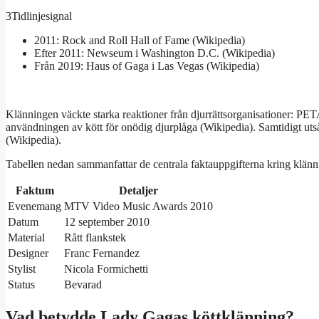
3
Tidlinjesignal
2011: Rock and Roll Hall of Fame (Wikipedia)
Efter 2011: Newseum i Washington D.C. (Wikipedia)
Från 2019: Haus of Gaga i Las Vegas (Wikipedia)
Klänningen väckte starka reaktioner från djurrättsorganisationer: PE
användningen av kött för onödig djurplåga (Wikipedia). Samtidigt uts
(Wikipedia).
Tabellen nedan sammanfattar de centrala faktauppgifterna kring klänn
Faktum
Detaljer
Evenemang
MTV Video Music Awards 2010
Datum
12 september 2010
Material
Rått flankstek
Designer
Franc Fernandez
Stylist
Nicola Formichetti
Status
Bevarad
Vad betydde Lady Gagas köttklänning?