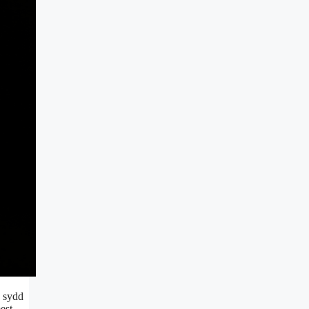
g sydd
est