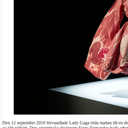
Den 12 september 2010 förvandlade Lady Gaga röda mattan till en 
av rått nötkött. Den argentinske designern Franc Fernandez hade arbet