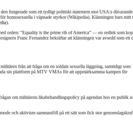
den fungerade som ett tydligt politiskt statement mot USA:s dåvarande
g för homosexuella i väpnade styrkor (Wikipedia). Klänningen bars mitt
dia
).
med orden: ”Equality is the prime rib of America” — en ordlek som ko
designern Franc Fernandez bekräftar att klänningen var avsedd som ett d
militären från att fråga om en soldats sexuella läggning, samtidigt som
använda sin plattform på MTV VMAs för att uppmärksamma kampen för
 frågan om militärens likabehandlingspolicy på agendan hos en publik 
r mode och aktivism sammanföll på ett sätt som fick stor genomslagskraf