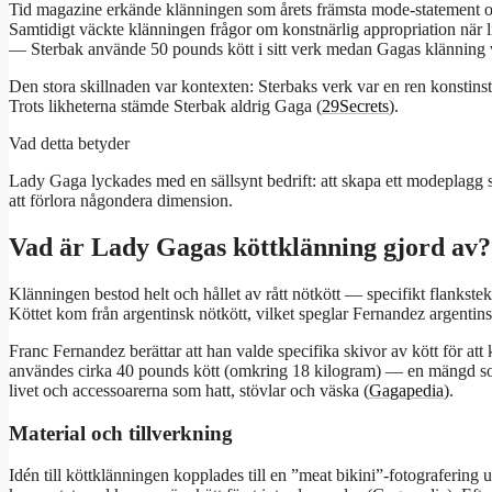
Tid magazine erkände klänningen som årets främsta mode-statement oc
Samtidigt väckte klänningen frågor om konstnärlig appropriation nä
— Sterbak använde 50 pounds kött i sitt verk medan Gagas klänning 
Den stora skillnaden var kontexten: Sterbaks verk var en ren konstins
Trots likheterna stämde Sterbak aldrig Gaga (
29Secrets
).
Vad detta betyder
Lady Gaga lyckades med en sällsynt bedrift: att skapa ett modeplagg s
att förlora någondera dimension.
Vad är Lady Gagas köttklänning gjord av?
Klänningen bestod helt och hållet av rått nötkött — specifikt flankst
Köttet kom från argentinsk nötkött, vilket speglar Fernandez argentin
Franc Fernandez berättar att han valde specifika skivor av kött för at
användes cirka 40 pounds kött (omkring 18 kilogram) — en mängd som
livet och accessoarerna som hatt, stövlar och väska (
Gagapedia
).
Material och tillverkning
Idén till köttklänningen kopplades till en ”meat bikini”-fotograferi