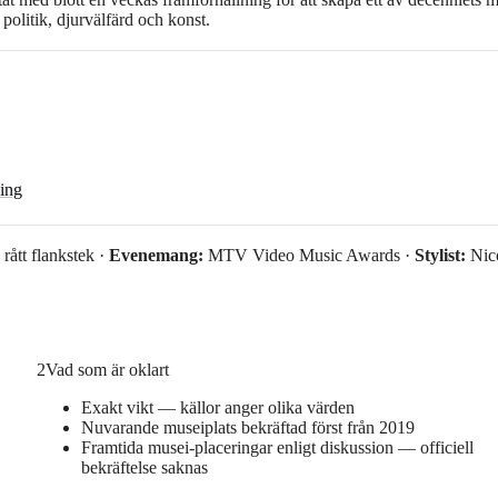
litik, djurvälfärd och konst.
ning
rått flankstek ·
Evenemang:
MTV Video Music Awards ·
Stylist:
Nic
2
Vad som är oklart
Exakt vikt — källor anger olika värden
Nuvarande museiplats bekräftad först från 2019
Framtida musei-placeringar enligt diskussion — officiell
bekräftelse saknas