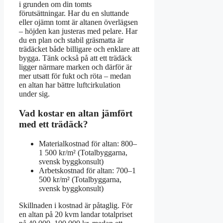
i grunden om din tomts
förutsättningar. Har du en sluttande
eller ojämn tomt är altanen överlägsen
– höjden kan justeras med pelare. Har
du en plan och stabil gräsmatta är
trädäcket både billigare och enklare att
bygga. Tänk också på att ett trädäck
ligger närmare marken och därför är
mer utsatt för fukt och röta – medan
en altan har bättre luftcirkulation
under sig.
Vad kostar en altan jämfört
med ett trädäck?
Materialkostnad för altan: 800–
1 500 kr/m² (Totalbyggarna,
svensk byggkonsult)
Arbetskostnad för altan: 700–1
500 kr/m² (Totalbyggarna,
svensk byggkonsult)
Skillnaden i kostnad är påtaglig. För
en altan på 20 kvm landar totalpriset