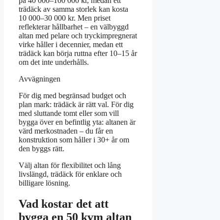
på 40 000–100 000 kr, medan ett
trädäck av samma storlek kan kosta
10 000–30 000 kr. Men priset
reflekterar hållbarhet – en välbyggd
altan med pelare och tryckimpregnerat
virke håller i decennier, medan ett
trädäck kan börja ruttna efter 10–15 år
om det inte underhålls.
Avvägningen
För dig med begränsad budget och
plan mark: trädäck är rätt val. För dig
med sluttande tomt eller som vill
bygga över en befintlig yta: altanen är
värd merkostnaden – du får en
konstruktion som håller i 30+ år om
den byggs rätt.
Välj altan för flexibilitet och lång
livslängd, trädäck för enklare och
billigare lösning.
Vad kostar det att
bygga en 50 kvm altan