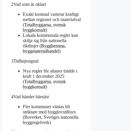
2
Vad som är oklart
Exakt kostnad varierar kraftigt
mellan regioner och materialval
(
Totalbyggarna, svensk
byggkonsult
)
Lokala kommunala regler kan
skilja sig från nationella
riktlinjer (
Bygghemma,
byggmaterialhandel
)
3
Tidlinjesignal
Nya regler för altaner trädde i
kraft 1 december 2025
(
Totalbyggarna, svensk
byggkonsult
)
4
Vad händer härnäst
Fler kommuner väntas bli
striktare med bygglovstillsyn
(Boverket, Sveriges nationella
byggregelverk)