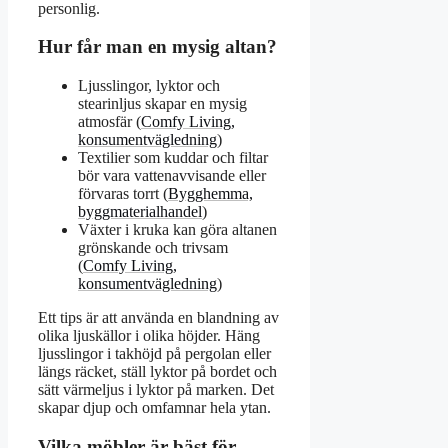
personlig.
Hur får man en mysig altan?
Ljusslingor, lyktor och
stearinljus skapar en mysig
atmosfär (
Comfy Living,
konsumentvägledning
)
Textilier som kuddar och filtar
bör vara vattenavvisande eller
förvaras torrt (
Bygghemma,
byggmaterialhandel
)
Växter i kruka kan göra altanen
grönskande och trivsam
(
Comfy Living,
konsumentvägledning
)
Ett tips är att använda en blandning av
olika ljuskällor i olika höjder. Häng
ljusslingor i takhöjd på pergolan eller
längs räcket, ställ lyktor på bordet och
sätt värmeljus i lyktor på marken. Det
skapar djup och omfamnar hela ytan.
Vilka möbler är bäst för