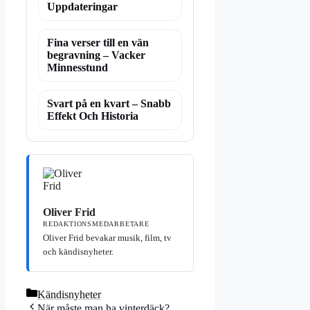
Uppdateringar
Fina verser till en vän
begravning – Vacker
Minnesstund
Svart på en kvart – Snabb
Effekt Och Historia
Oliver Frid
REDAKTIONSMEDARBETARE
Oliver Frid bevakar musik, film, tv
och kändisnyheter.
Kategorier
Kändisnyheter
När måste man ha vinterdäck?