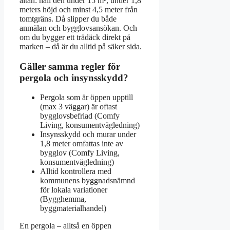
altan: håll den under 15 m², under 1,8
meters höjd och minst 4,5 meter från
tomtgräns. Då slipper du både
anmälan och bygglovsansökan. Och
om du bygger ett trädäck direkt på
marken – då är du alltid på säker sida.
Gäller samma regler för
pergola och insynsskydd?
Pergola som är öppen upptill
(max 3 väggar) är oftast
bygglovsbefriad (Comfy
Living, konsumentvägledning)
Insynsskydd och murar under
1,8 meter omfattas inte av
bygglov (Comfy Living,
konsumentvägledning)
Alltid kontrollera med
kommunens byggnadsnämnd
för lokala variationer
(Bygghemma,
byggmaterialhandel)
En pergola – alltså en öppen