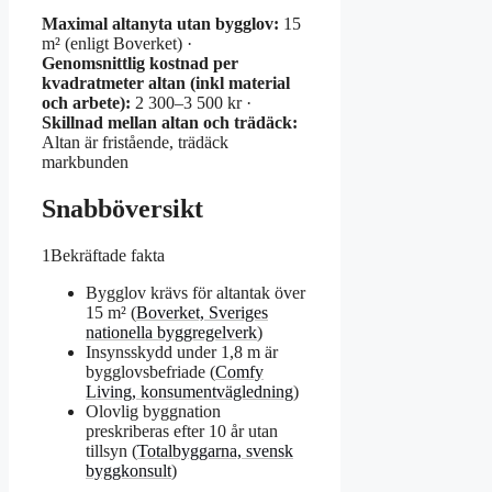
Maximal altanyta utan bygglov:
15
m² (enligt Boverket) ·
Genomsnittlig kostnad per
kvadratmeter altan (inkl material
och arbete):
2 300–3 500 kr ·
Skillnad mellan altan och trädäck:
Altan är fristående, trädäck
markbunden
Snabböversikt
1
Bekräftade fakta
Bygglov krävs för altantak över
15 m² (
Boverket, Sveriges
nationella byggregelverk
)
Insynsskydd under 1,8 m är
bygglovsbefriade (
Comfy
Living, konsumentvägledning
)
Olovlig byggnation
preskriberas efter 10 år utan
tillsyn (
Totalbyggarna, svensk
byggkonsult
)