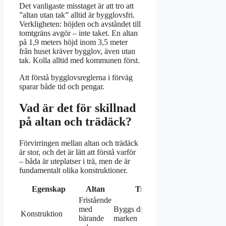
Det vanligaste misstaget är att tro att
”altan utan tak” alltid är bygglovsfri.
Verkligheten: höjden och avståndet till
tomtgräns avgör – inte taket. En altan
på 1,9 meters höjd inom 3,5 meter
från huset kräver bygglov, även utan
tak. Kolla alltid med kommunen först.
Att förstå bygglovsreglerna i förväg
sparar både tid och pengar.
Vad är det för skillnad
på altan och trädäck?
Förvirringen mellan altan och trädäck
är stor, och det är lätt att förstå varför
– båda är uteplatser i trä, men de är
fundamentalt olika konstruktioner.
Egenskap
Altan
Trädäck
Fristående
med
Byggs direkt på
Konstruktion
bärande
marken