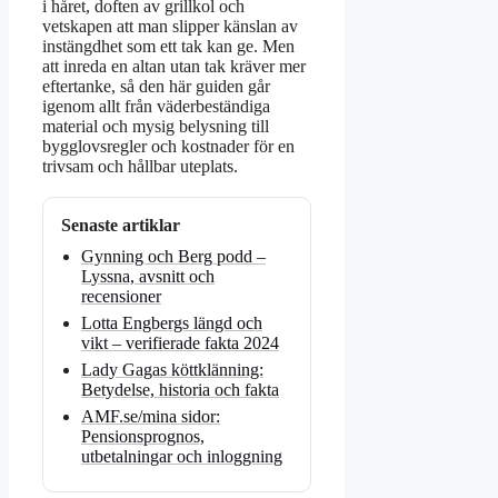
i håret, doften av grillkol och
vetskapen att man slipper känslan av
instängdhet som ett tak kan ge. Men
att inreda en altan utan tak kräver mer
eftertanke, så den här guiden går
igenom allt från väderbeständiga
material och mysig belysning till
bygglovsregler och kostnader för en
trivsam och hållbar uteplats.
Senaste artiklar
Gynning och Berg podd –
Lyssna, avsnitt och
recensioner
Lotta Engbergs längd och
vikt – verifierade fakta 2024
Lady Gagas köttklänning:
Betydelse, historia och fakta
AMF.se/mina sidor:
Pensionsprognos,
utbetalningar och inloggning