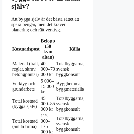
själv?
Att bygga själv är det bästa sättet att
spara pengar, men det kräver
planering och rätt verktyg.
Belopp
(50
Kostnadspost
Källa
kvm
altan)
Material (trall,
40
Totalbyggarna,
reglar, skruv,
000–70
svensk
betongplintar)
000 kr
byggkonsult
5 000–
Verktyg och
Bygghemma,
15 000
grundarbete
byggmaterialhandel
kr
45
Totalbyggarna,
Total kostnad
000–85
svensk
(bygga själv)
000 kr
byggkonsult
115
Totalbyggarna,
Total kostnad
000–
svensk
(anlita firma)
175
byggkonsult
000 kr