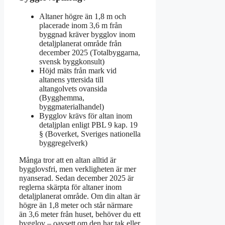
Altaner högre än 1,8 m och
placerade inom 3,6 m från
byggnad kräver bygglov inom
detaljplanerat område från
december 2025 (Totalbyggarna,
svensk byggkonsult)
Höjd mäts från mark vid
altanens yttersida till
altangolvets ovansida
(Bygghemma,
byggmaterialhandel)
Bygglov krävs för altan inom
detaljplan enligt PBL 9 kap. 19
§ (Boverket, Sveriges nationella
byggregelverk)
Många tror att en altan alltid är
bygglovsfri, men verkligheten är mer
nyanserad. Sedan december 2025 är
reglerna skärpta för altaner inom
detaljplanerat område. Om din altan är
högre än 1,8 meter och står närmare
än 3,6 meter från huset, behöver du ett
bygglov – oavsett om den har tak eller