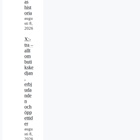
as
hist
oria
augu
sti 8,
2026
X:-
tra –
allt
om
buti
kske
djan
,
erbj
uda
nde
n
och
öpp
ettid
er
augu
sti 8,
2026