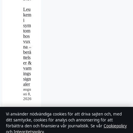
Leu
kem
i
sym
tom
hos
vux
na –
berä
ttels
er &
varn
ings
sign
aler
augu
sti 8,
2026
Girl
Vi använder nödvändiga cookies för att driva sajten och, med
s of
Stoc
ditt samtycke, cookies för analys och annonsering för att
khol
förbättra den och finansiera vår journalistik. Se vår
Cookiepolicy
m
och
Integritetspolicy
.