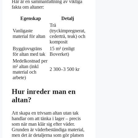
Här är en sammanfattning av viktiga
fakta om altaner:
Egenskap
Detalj
Trä
Vanligaste
(tryckimpregnerat,
material för altan
cederträ, teak) och
komposit
Bygglovsgräns
15 m² (enligt
för altan med tak
Boverket)
Medelkostnad per
m² altan (inkl
2 300–3 500 kr
material och
arbete)
Hur inreder man en
altan?
Att skapa en trivsam altan utan tak
handlar om att tänka i lager – precis
som när man klär sig efter väder.
Grunden är väderbeständiga material,
men det är detaljerna som gör platsen