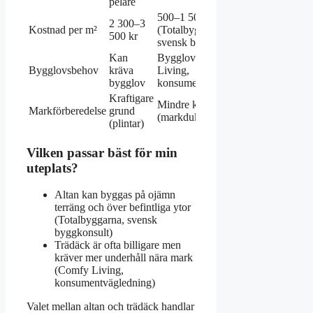
pelare
500–1 500 kr
2 300–3
Kostnad per m²
(Totalbyggarna,
500 kr
svensk byggkonsult)
Kan
Bygglovsfritt (Comfy
Bygglovsbehov
kräva
Living,
bygglov
konsumentvägledning)
Kraftigare
Mindre krävande
Markförberedelse
grund
(markduk + makadam)
(plintar)
Vilken passar bäst för min
uteplats?
Altan kan byggas på ojämn
terräng och över befintliga ytor
(Totalbyggarna, svensk
byggkonsult)
Trädäck är ofta billigare men
kräver mer underhåll nära mark
(Comfy Living,
konsumentvägledning)
Valet mellan altan och trädäck handlar