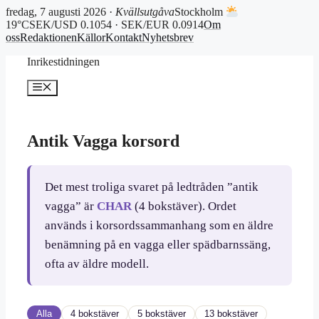
fredag, 7 augusti 2026 ·
Kvällsutgåva
Stockholm
19°C
SEK/USD 0.1054 · SEK/EUR 0.0914
Om
oss
Redaktionen
Källor
Kontakt
Nyhetsbrev
Hoppa
Inrikestidningen
till
innehåll
Meny
Antik Vagga korsord
Det mest troliga svaret på ledtråden ”antik
vagga” är
CHAR
(4 bokstäver). Ordet
används i korsordssammanhang som en äldre
benämning på en vagga eller spädbarnssäng,
ofta av äldre modell.
Alla
4 bokstäver
5 bokstäver
13 bokstäver