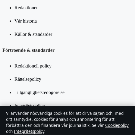
Redaktionen
Vår historia
Källor & standarder
Förtroende & standarder
Redaktionell policy
Rättelsepolicy
Tillgänglighetsredogörelse
Integritetspolicy
Vi använder nödvändiga cookies för att driva sajten och, med
Kändisar & integritet
ditt samtycke, cookies för analys och annonsering för att
förbättra den och finansiera vår journalistik. Se vår
Cookiepolicy
och
Integritetspolicy
.
Om Inrikestidningen i korthet