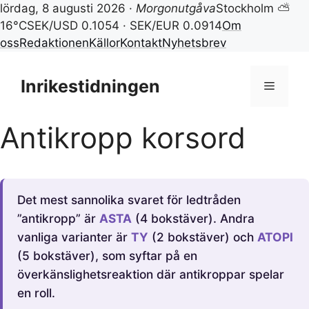
lördag, 8 augusti 2026 ·
Morgonutgåva
Stockholm ⛅
16°C
SEK/USD 0.1054 · SEK/EUR 0.0914
Om
oss
Redaktionen
Källor
Kontakt
Nyhetsbrev
Hoppa
till
Inrikestidningen
Meny
innehåll
Antikropp korsord
Det mest sannolika svaret för ledtråden
”antikropp” är
ASTA
(4 bokstäver). Andra
vanliga varianter är
TY
(2 bokstäver) och
ATOPI
(5 bokstäver), som syftar på en
överkänslighetsreaktion där antikroppar spelar
en roll.