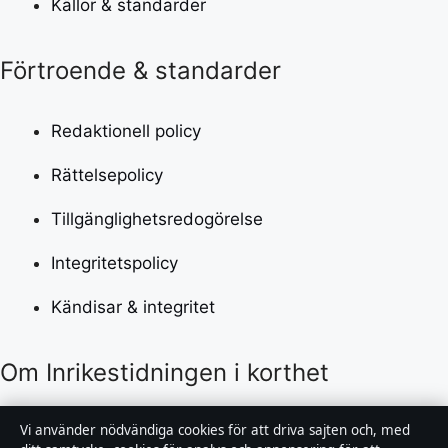
Källor & standarder
Förtroende & standarder
Redaktionell policy
Rättelsepolicy
Tillgänglighetsredogörelse
Integritetspolicy
Kändisar & integritet
Om Inrikestidningen i korthet
Inrikestidningen är en oberoende svensk digital
Vi använder nödvändiga cookies för att driva sajten och, med
nyhetssajt med fokus på film, tv, kultur och