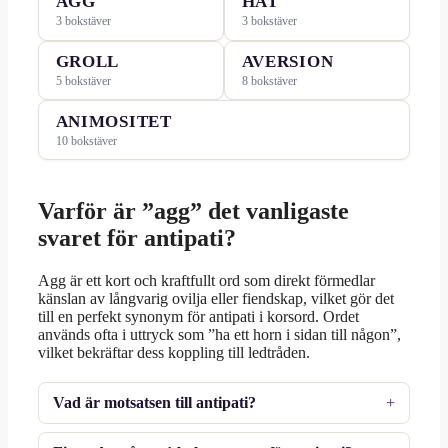
AGG
HAT
3 bokstäver
3 bokstäver
GROLL
AVERSION
5 bokstäver
8 bokstäver
ANIMOSITET
10 bokstäver
Varför är ”agg” det vanligaste
svaret för antipati?
Agg är ett kort och kraftfullt ord som direkt förmedlar
känslan av långvarig ovilja eller fiendskap, vilket gör det
till en perfekt synonym för antipati i korsord. Ordet
används ofta i uttryck som ”ha ett horn i sidan till någon”,
vilket bekräftar dess koppling till ledtråden.
Vad är motsatsen till antipati?