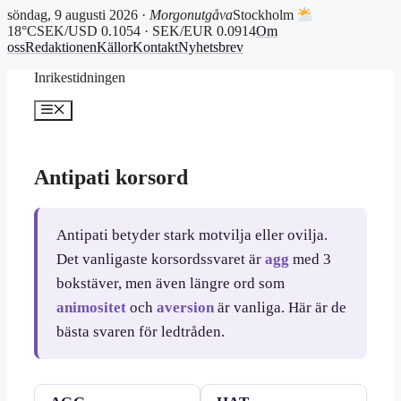
söndag, 9 augusti 2026 ·
Morgonutgåva
Stockholm
18°C
SEK/USD 0.1054 · SEK/EUR 0.0914
Om
oss
Redaktionen
Källor
Kontakt
Nyhetsbrev
Hoppa
Inrikestidningen
till
innehåll
Meny
Antipati korsord
Antipati betyder stark motvilja eller ovilja.
Det vanligaste korsordssvaret är
agg
med 3
bokstäver, men även längre ord som
animositet
och
aversion
är vanliga. Här är de
bästa svaren för ledtråden.