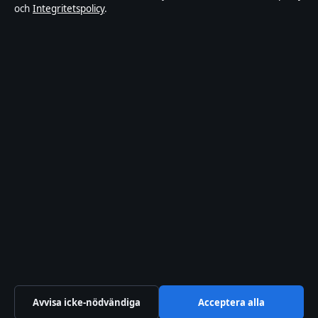
och
Integritetspolicy
.
Om Inrikestidningen i korthet
Inrikestidningen är en oberoende svensk digital nyhetssajt med
fokus på film, tv, kultur och nöjesnyheter. Varje artikel har en
namngiven byline, granskas av en redaktör och faktagranskas innan
publicering.
Innehållet är endast avsett för allmän information. Allmänna
förfrågningar:
info@inrikestidningen.se
. Rättelser:
corrections@inrikestidningen.se
.
Utgivare:
Hamnen Media Limited, Limassol ·
Ansvarig utgivare:
Viktor Rehn, Chefredaktör · Department of Registrar of Companies
HE 428112
© 2026 Inrikestidningen · Hamnen Media Limited ·
Så verifierar vi vår rapportering
·
WorldRSS
Avvisa icke-nödvändiga
Acceptera alla
↑