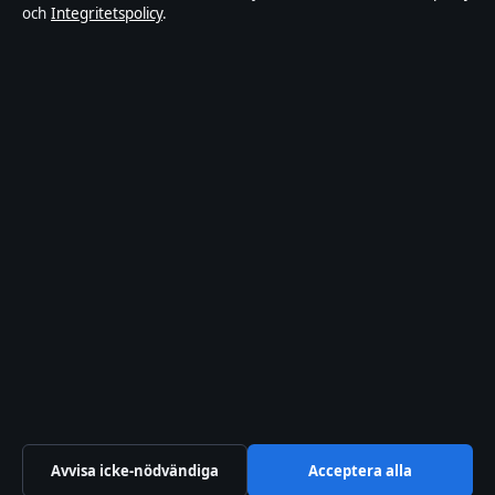
och
Integritetspolicy
.
Om Inrikestidningen i korthet
Inrikestidningen är en oberoende svensk digital nyhetssajt med
fokus på film, tv, kultur och nöjesnyheter. Varje artikel har en
namngiven byline, granskas av en redaktör och faktagranskas innan
publicering.
Innehållet är endast avsett för allmän information. Allmänna
förfrågningar:
info@inrikestidningen.se
. Rättelser:
corrections@inrikestidningen.se
.
Utgivare:
Hamnen Media Limited, Limassol ·
Ansvarig utgivare:
Viktor Rehn, Chefredaktör · Department of Registrar of Companies
HE 428112
© 2026 Inrikestidningen · Hamnen Media Limited ·
Så verifierar vi vår rapportering
·
WorldRSS
Avvisa icke-nödvändiga
Acceptera alla
↑