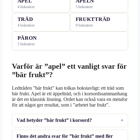
APEL
APELN
4 bokstäver
5 bokstäver
TRÄD
FRUKTTRÄD
4 bokstäver
9 bokstäver
PÄRON
5 bokstäver
Varför är ”apel” ett vanligt svar för
”bär frukt”?
Ledtråden ”bär frukt” kan tolkas bokstavligt: ett träd som
bär frukt. Apel är ett äppelträd, och i korsordssammanhang
är det en klassisk lösning. Ordet kan också vara en metafor
för att något ger resultat, som i ”arbetet bar frukt”.
Vad betyder ”bär frukt” i korsord?
Finns det andra svar för ”bär frukt” med fler