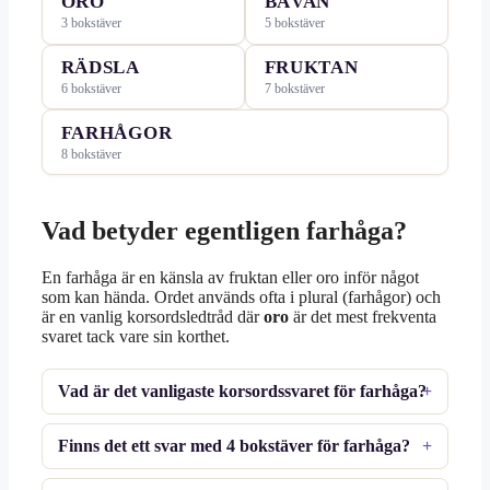
ORO
BÄVAN
3 bokstäver
5 bokstäver
RÄDSLA
FRUKTAN
6 bokstäver
7 bokstäver
FARHÅGOR
8 bokstäver
Vad betyder egentligen farhåga?
En farhåga är en känsla av fruktan eller oro inför något
som kan hända. Ordet används ofta i plural (farhågor) och
är en vanlig korsordsledtråd där
oro
är det mest frekventa
svaret tack vare sin korthet.
Vad är det vanligaste korsordssvaret för farhåga?
Finns det ett svar med 4 bokstäver för farhåga?