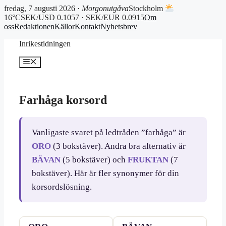
fredag, 7 augusti 2026 ·
Morgonutgåva
Stockholm
16°C
SEK/USD 0.1057 · SEK/EUR 0.0915
Om
oss
Redaktionen
Källor
Kontakt
Nyhetsbrev
Hoppa
Inrikestidningen
till
innehåll
Meny
Farhåga korsord
Vanligaste svaret på ledtråden ”farhåga” är
ORO
(3 bokstäver). Andra bra alternativ är
BÄVAN
(5 bokstäver) och
FRUKTAN
(7
bokstäver). Här är fler synonymer för din
korsordslösning.