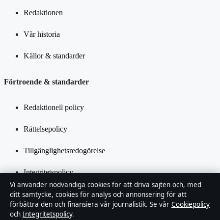
Redaktionen
Vår historia
Källor & standarder
Förtroende & standarder
Redaktionell policy
Rättelsepolicy
Tillgänglighetsredogörelse
Integritetspolicy
Vi använder nödvändiga cookies för att driva sajten och, med
Kändisar & integritet
ditt samtycke, cookies för analys och annonsering för att
förbättra den och finansiera vår journalistik. Se vår
Cookiepolicy
och
Integritetspolicy
.
Om Inrikestidningen i korthet