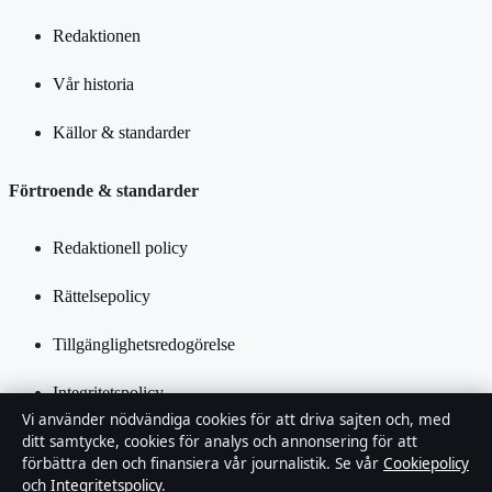
Redaktionen
Vår historia
Källor & standarder
Förtroende & standarder
Redaktionell policy
Rättelsepolicy
Tillgänglighetsredogörelse
Integritetspolicy
Vi använder nödvändiga cookies för att driva sajten och, med
Kändisar & integritet
ditt samtycke, cookies för analys och annonsering för att
förbättra den och finansiera vår journalistik. Se vår
Cookiepolicy
och
Integritetspolicy
.