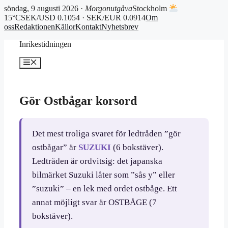
söndag, 9 augusti 2026 ·
Morgonutgåva
Stockholm
15°C
SEK/USD 0.1054 · SEK/EUR 0.0914
Om
oss
Redaktionen
Källor
Kontakt
Nyhetsbrev
Hoppa
Inrikestidningen
till
innehåll
Meny
Gör Ostbågar korsord
Det mest troliga svaret för ledtråden ”gör
ostbågar” är
SUZUKI
(6 bokstäver).
Ledtråden är ordvitsig: det japanska
bilmärket Suzuki låter som ”sås y” eller
”suzuki” – en lek med ordet ostbåge. Ett
annat möjligt svar är OSTBÅGE (7
bokstäver).