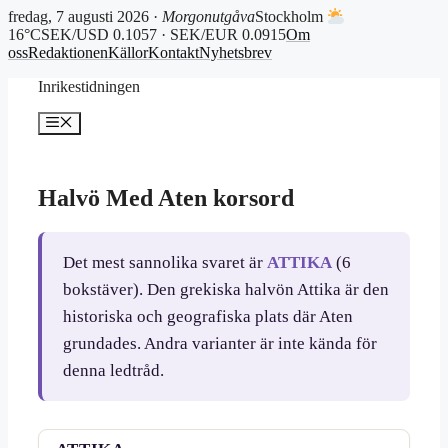
fredag, 7 augusti 2026 ·
Morgonutgåva
Stockholm
16°C
SEK/USD 0.1057 · SEK/EUR 0.0915
Om
oss
Redaktionen
Källor
Kontakt
Nyhetsbrev
Hoppa
Inrikestidningen
till
innehåll
Meny
Halvö Med Aten korsord
Det mest sannolika svaret är
ATTIKA
(6
bokstäver). Den grekiska halvön Attika är den
historiska och geografiska plats där Aten
grundades. Andra varianter är inte kända för
denna ledtråd.