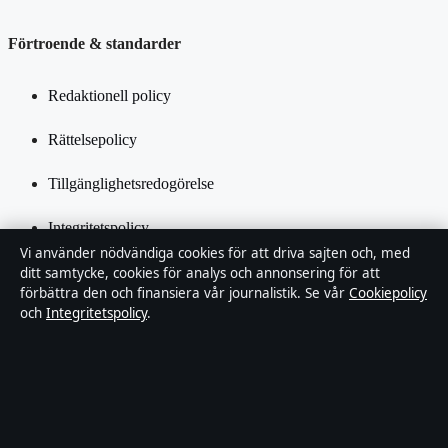
Förtroende & standarder
Redaktionell policy
Rättelsepolicy
Tillgänglighetsredogörelse
Integritetspolicy
Vi använder nödvändiga cookies för att driva sajten och, med
Kändisar & integritet
ditt samtycke, cookies för analys och annonsering för att
förbättra den och finansiera vår journalistik. Se vår
Cookiepolicy
och
Integritetspolicy
.
Om Inrikestidningen i korthet
Inrikestidningen är en oberoende svensk digital nyhetssajt med
fokus på film, tv, kultur och nöjesnyheter. Varje artikel har en
namngiven byline, granskas av en redaktör och faktagranskas innan
publicering.