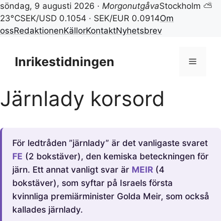
söndag, 9 augusti 2026 ·
Morgonutgåva
Stockholm ⛅
23°C
SEK/USD 0.1054 · SEK/EUR 0.0914
Om
oss
Redaktionen
Källor
Kontakt
Nyhetsbrev
Hoppa
till
Inrikestidningen
Meny
innehåll
Järnlady korsord
För ledtråden ”järnlady” är det vanligaste svaret
FE
(2 bokstäver), den kemiska beteckningen för
järn. Ett annat vanligt svar är
MEIR
(4
bokstäver), som syftar på Israels första
kvinnliga premiärminister Golda Meir, som också
kallades järnlady.