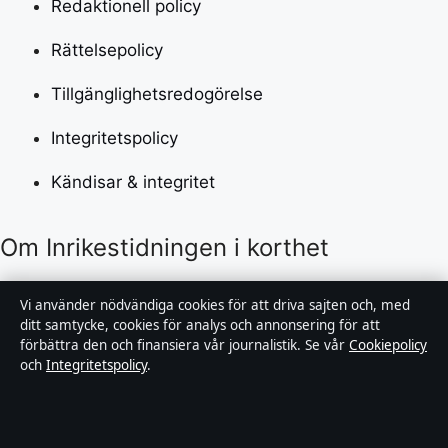
Redaktionell policy
Rättelsepolicy
Tillgänglighetsredogörelse
Integritetspolicy
Kändisar & integritet
Om Inrikestidningen i korthet
Inrikestidningen är en oberoende svensk digital
Vi använder nödvändiga cookies för att driva sajten och, med
nyhetssajt med fokus på film, tv, kultur och
ditt samtycke, cookies för analys och annonsering för att
förbättra den och finansiera vår journalistik. Se vår
Cookiepolicy
nöjesnyheter. Varje artikel har en namngiven byline,
och
Integritetspolicy
.
granskas av en redaktör och faktagranskas innan
publicering.