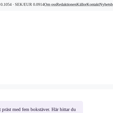
0.1054 · SEK/EUR 0.0914
Om oss
Redaktionen
Källor
Kontakt
Nyhetsb
t präst med fem bokstäver. Här hittar du