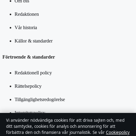
Om oss
Redaktionen
Vår historia
Källor & standarder
Förtroende & standarder
Redaktionell policy
Rättelsepolicy
Tillgänglighetsredogörelse
Integritetspolicy
Vi använder nödvändiga cookies för att driva sajten och, med
Kändisar & integritet
ditt samtycke, cookies för analys och annonsering för att
förbättra den och finansiera vår journalistik. Se vår
Cookiepolicy