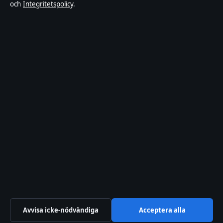
och
Integritetspolicy
.
Om Inrikestidningen i korthet
Inrikestidningen är en oberoende svensk digital nyhetssajt med
fokus på film, tv, kultur och nöjesnyheter. Varje artikel har en
namngiven byline, granskas av en redaktör och faktagranskas innan
publicering.
Innehållet är endast avsett för allmän information. Allmänna
förfrågningar:
info@inrikestidningen.se
. Rättelser:
corrections@inrikestidningen.se
.
Utgivare:
Hamnen Media Limited, Limassol ·
Ansvarig utgivare:
Viktor Rehn, Chefredaktör · Department of Registrar of Companies
HE 428112
© 2026 Inrikestidningen · Hamnen Media Limited ·
Så verifierar vi vår rapportering
·
WorldRSS
Avvisa icke-nödvändiga
Acceptera alla
↑