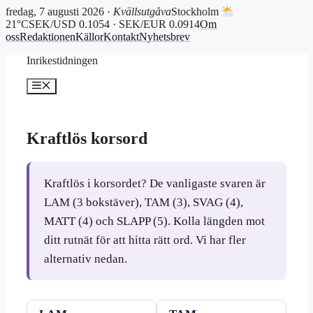
fredag, 7 augusti 2026 ·
Kvällsutgåva
Stockholm
21°C
SEK/USD 0.1054 · SEK/EUR 0.0914
Om
oss
Redaktionen
Källor
Kontakt
Nyhetsbrev
Hoppa
Inrikestidningen
till
innehåll
Meny
Kraftlös korsord
Kraftlös i korsordet? De vanligaste svaren är
LAM (3 bokstäver), TAM (3), SVAG (4),
MATT (4) och SLAPP (5). Kolla längden mot
ditt rutnät för att hitta rätt ord. Vi har fler
alternativ nedan.