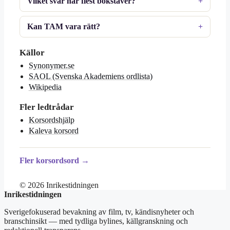
Vilket svar har flest bokstäver?
Kan TAM vara rätt?
Källor
Synonymer.se
SAOL (Svenska Akademiens ordlista)
Wikipedia
Fler ledtrådar
Korsordshjälp
Kaleva korsord
Fler korsordsord →
© 2026 Inrikestidningen
Inrikestidningen
Sverigefokuserad bevakning av film, tv, kändisnyheter och
branschinsikt — med tydliga bylines, källgranskning och