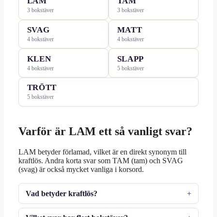
LAM
TAM
3 bokstäver
3 bokstäver
SVAG
MATT
4 bokstäver
4 bokstäver
KLEN
SLAPP
4 bokstäver
5 bokstäver
TRÖTT
5 bokstäver
Varför är LAM ett så vanligt svar?
LAM betyder förlamad, vilket är en direkt synonym till
kraftlös. Andra korta svar som TAM (tam) och SVAG
(svag) är också mycket vanliga i korsord.
Vad betyder kraftlös?