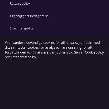
Rättelsepolicy
Tillgänglighetsredogörelse
Integritetspolicy
Kändisar & integritet
Vi använder nödvändiga cookies för att driva sajten och, med
ditt samtycke, cookies för analys och annonsering för att
förbättra den och finansiera vår journalistik. Se vår
Cookiepolicy
och
Integritetspolicy
.
Om Inrikestidningen i korthet
Inrikestidningen är en oberoende svensk digital nyhetssajt
med fokus på film, tv, kultur och nöjesnyheter. Varje artikel
har en namngiven byline, granskas av en redaktör och
faktagranskas innan publicering.
Innehållet är endast avsett för allmän information. Allmänna
förfrågningar:
info@inrikestidningen.se
. Rättelser: