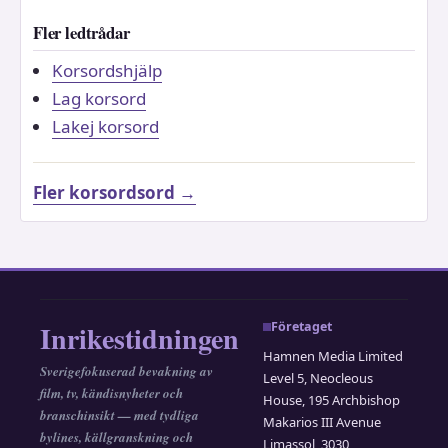
Fler ledtrådar
Korsordshjälp
Lag korsord
Lakej korsord
Fler korsordsord →
Inrikestidningen
Företaget
Hamnen Media Limited
Sverigefokuserad bevakning av
Level 5, Neocleous
film, tv, kändisnyheter och
House, 195 Archbishop
branschinsikt — med tydliga
Makarios III Avenue
bylines, källgranskning och
Limassol, 3030