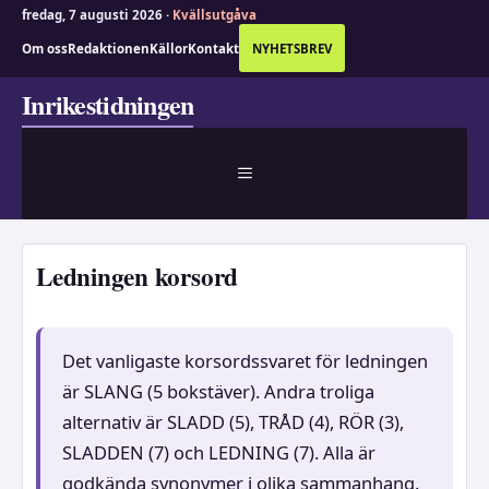
fredag, 7 augusti 2026 ·
Kvällsutgåva
Om oss
Redaktionen
Källor
Kontakt
NYHETSBREV
Hoppa
Inrikestidningen
till
innehåll
MENY
Ledningen korsord
Det vanligaste korsordssvaret för ledningen
är SLANG (5 bokstäver). Andra troliga
alternativ är SLADD (5), TRÅD (4), RÖR (3),
SLADDEN (7) och LEDNING (7). Alla är
godkända synonymer i olika sammanhang.