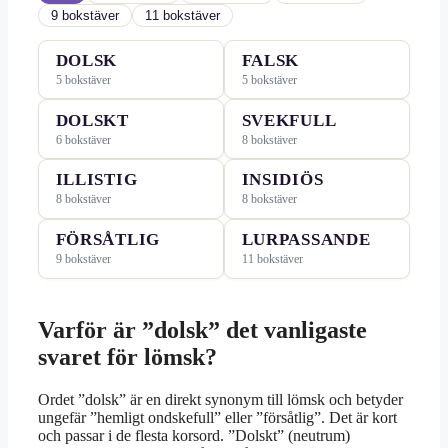
9 bokstäver
11 bokstäver
DOLSK
FALSK
5 bokstäver
5 bokstäver
DOLSKT
SVEKFULL
6 bokstäver
8 bokstäver
ILLISTIG
INSIDIÖS
8 bokstäver
8 bokstäver
FÖRSÅTLIG
LURPASSANDE
9 bokstäver
11 bokstäver
Varför är ”dolsk” det vanligaste
svaret för lömsk?
Ordet ”dolsk” är en direkt synonym till lömsk och betyder
ungefär ”hemligt ondskefull” eller ”försåtlig”. Det är kort
och passar i de flesta korsord. ”Dolskt” (neutrum)