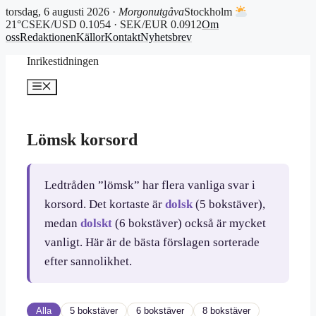
torsdag, 6 augusti 2026 ·
Morgonutgåva
Stockholm
21°C
SEK/USD 0.1054 · SEK/EUR 0.0912
Om
oss
Redaktionen
Källor
Kontakt
Nyhetsbrev
Hoppa
Inrikestidningen
till
innehåll
Meny
Lömsk korsord
Ledtråden ”lömsk” har flera vanliga svar i
korsord. Det kortaste är
dolsk
(5 bokstäver),
medan
dolskt
(6 bokstäver) också är mycket
vanligt. Här är de bästa förslagen sorterade
efter sannolikhet.
Alla
5 bokstäver
6 bokstäver
8 bokstäver