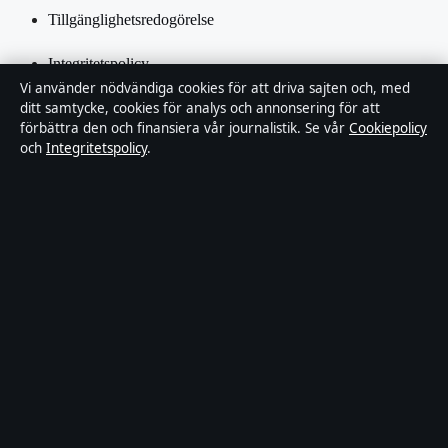
Tillgänglighetsredogörelse
Integritetspolicy
Vi använder nödvändiga cookies för att driva sajten och, med
Kändisar & integritet
ditt samtycke, cookies för analys och annonsering för att
förbättra den och finansiera vår journalistik. Se vår
Cookiepolicy
och
Integritetspolicy
.
Om Inrikestidningen i korthet
Inrikestidningen är en oberoende svensk digital nyhetssajt med
fokus på film, tv, kultur och nöjesnyheter. Varje artikel har en
namngiven byline, granskas av en redaktör och faktagranskas innan
publicering.
Innehållet är endast avsett för allmän information. Allmänna
förfrågningar:
info@inrikestidningen.se
. Rättelser:
corrections@inrikestidningen.se
.
Utgivare:
Hamnen Media Limited, Limassol ·
Ansvarig utgivare:
Viktor Rehn, Chefredaktör · Department of Registrar of Companies
HE 428112