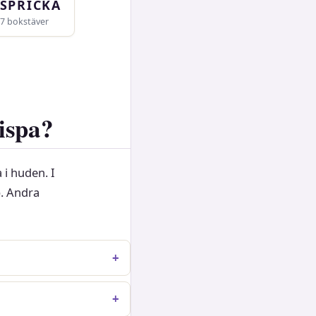
SPRICKA
7 bokstäver
rispa?
 i huden. I
b. Andra