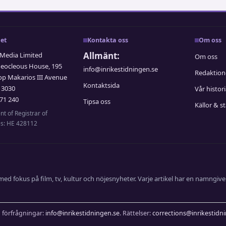
et
Kontakta oss
Om oss
Allmänt:
edia Limited
Om oss
Neocleous House, 195
info@inrikestidningen.se
Redaktio
op Makarios III Avenue
Kontaktsida
 3030
Vår histor
71 240
Tipsa oss
Källor & s
t of Registrar of
s: HE 428112
ed fokus på film, tv, kultur och nöjesnyheter. Varje artikel har en namngive
a förfrågningar:
info@inrikestidningen.se
. Rättelser:
corrections@inrikestidn