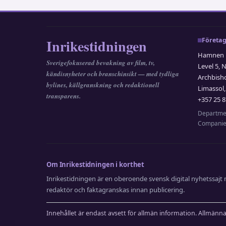
Inrikestidningen
Företag
Hamnen M
Sverigefokuserad bevakning av film, tv,
Level 5, 
kändisnyheter och branschinsikt — med tydliga
Archbish
bylines, källgranskning och redaktionell
Limassol,
transparens.
+357 25 8
Departmen
Companie
Om Inrikestidningen i korthet
Inrikestidningen är en oberoende svensk digital nyhetssajt m
redaktör och faktagranskas innan publicering.
Innehållet är endast avsett för allmän information. Allmänn