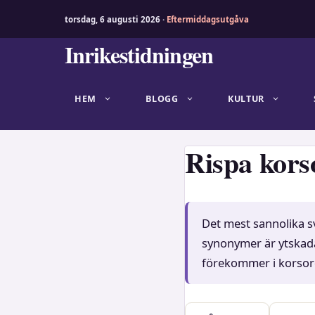
torsdag, 6 augusti 2026 ·
Eftermiddagsutgåva
Hoppa
Inrikestidningen
till
innehåll
HEM
BLOGG
KULTUR
Rispa kors
Det mest sannolika sv
synonymer är ytskada 
förekommer i kors