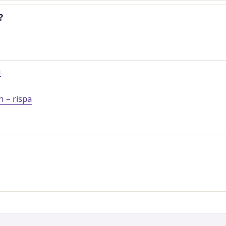
?
a
 – rispa