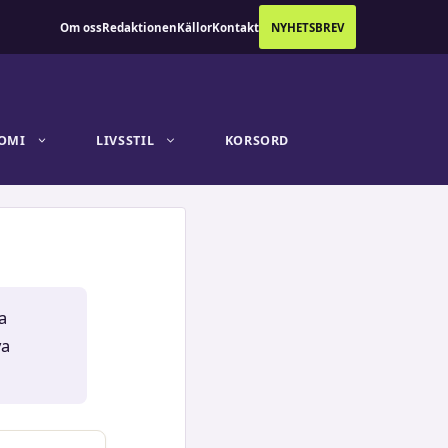
Om oss
Redaktionen
Källor
Kontakt
NYHETSBREV
OMI
LIVSSTIL
KORSORD
a
va