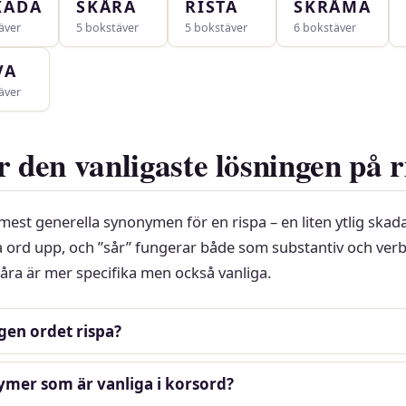
KADA
SKÅRA
RISTA
SKRÅMA
äver
5 bokstäver
5 bokstäver
6 bokstäver
VA
äver
r den vanligaste lösningen på 
mest generella synonymen för en rispa – en liten ytlig skada
a ord upp, och ”sår” fungerar både som substantiv och ver
åra är mer specifika men också vanliga.
gen ordet rispa?
nymer som är vanliga i korsord?