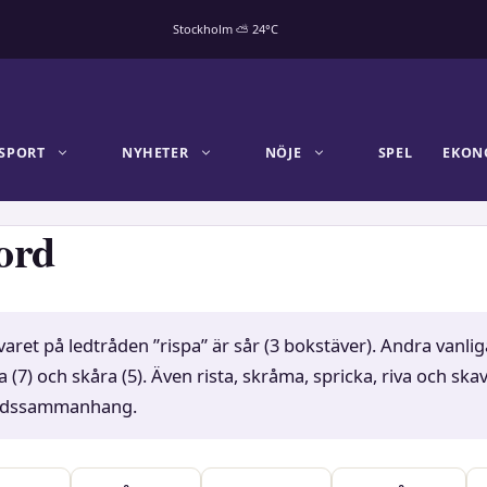
Stockholm ⛅ 24°C
SPORT
NYHETER
NÖJE
SPEL
EKON
ord
aret på ledtråden ”rispa” är sår (3 bokstäver). Andra vanlig
(7) och skåra (5). Även rista, skråma, spricka, riva och ska
ordssammanhang.