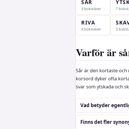
SÅR
YTS
3 bokstäver
7 bokst
RIVA
SKA
4 bokstäver
5 bokst
Varför är så
Sår är den kortaste och 
korsord dyker ofta kort
svar som ytskada och sk
Vad betyder egentli
Finns det fler syno