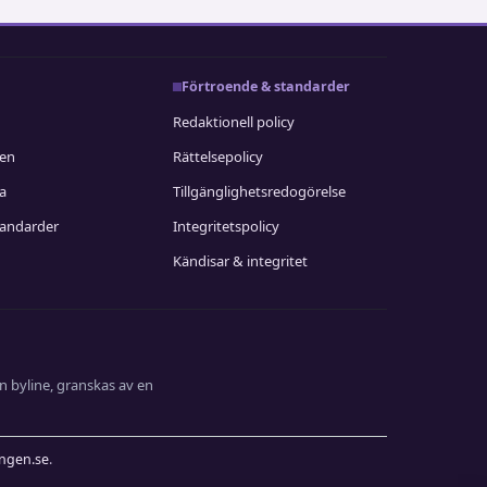
Förtroende & standarder
Redaktionell policy
nen
Rättelsepolicy
ia
Tillgänglighetsredogörelse
tandarder
Integritetspolicy
Kändisar & integritet
n byline, granskas av en
ingen.se
.