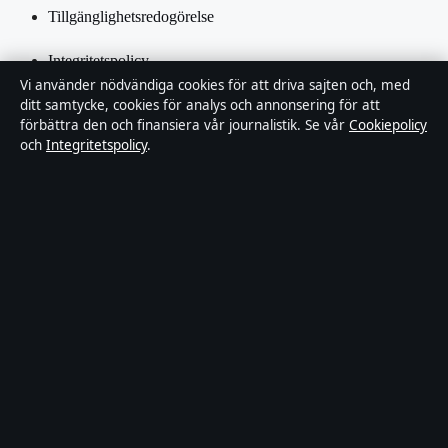
Tillgänglighetsredogörelse
Integritetspolicy
Vi använder nödvändiga cookies för att driva sajten och, med
Kändisar & integritet
ditt samtycke, cookies för analys och annonsering för att
förbättra den och finansiera vår journalistik. Se vår
Cookiepolicy
och
Integritetspolicy
.
Om Inrikestidningen i korthet
Inrikestidningen är en oberoende svensk digital nyhetssajt med
fokus på film, tv, kultur och nöjesnyheter. Varje artikel har en
namngiven byline, granskas av en redaktör och faktagranskas innan
publicering.
Innehållet är endast avsett för allmän information. Allmänna
förfrågningar:
info@inrikestidningen.se
. Rättelser:
corrections@inrikestidningen.se
.
Utgivare:
Hamnen Media Limited, Limassol ·
Ansvarig utgivare:
Viktor Rehn, Chefredaktör · Department of Registrar of Companies
HE 428112