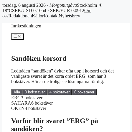
torsdag, 6 augusti 2026 ·
Morgonutgåva
Stockholm ☀
18°C
SEK/USD 0.1054 · SEK/EUR 0.0912
Om
oss
Redaktionen
Källor
Kontakt
Nyhetsbrev
Hoppa
Inrikestidningen
till
innehåll
Meny
Sandöken korsord
Ledtråden ”sandöken” dyker ofta upp i korsord och det
vanligaste svaret är det korta ordet ERG, som har 3
bokstäver. Här är de troligaste lösningarna för dig.
Alla
3 bokstäver
4 bokstäver
6 bokstäver
ERG
3 bokstäver
SAHARA
6 bokstäver
ÖKEN
4 bokstäver
Varför blir svaret ”ERG” på
sandöken?