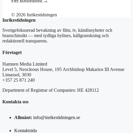
Fler korsordsord →
© 2026 Inrikestidningen
Inrikestidningen
Sverigefokuserad bevakning av film, tv, kändisnyheter och
branschinsikt — med tydliga bylines, källgranskning och
redaktionell transparens.
Företaget
Hamnen Media Limited
Level 5, Neocleous House, 195 Archbishop Makarios III Avenue
Limassol, 3030
+357 25 871 240
Department of Registrar of Companies: HE 428112
Kontakta oss
Allmänt:
info@inrikestidningen.se
Kontaktsida