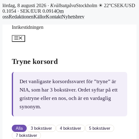
lördag, 8 augusti 2026 ·
Kvällsutgåva
Stockholm ☀ 22°C
SEK/USD
0.1054 · SEK/EUR 0.0914
Om
oss
Redaktionen
Källor
Kontakt
Nyhetsbrev
Hoppa
Inrikestidningen
till
innehåll
Meny
Tryne korsord
Det vanligaste korsordssvaret för ”tryne” är
NIA, som har 3 bokstäver. Ordet syftar på ett
gristryne eller en nos, och är en vardaglig
synonym.
Alla
3 bokstäver
4 bokstäver
5 bokstäver
7 bokstäver