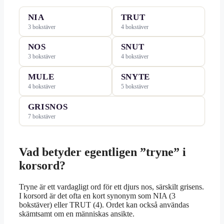
NIA
TRUT
3 bokstäver
4 bokstäver
NOS
SNUT
3 bokstäver
4 bokstäver
MULE
SNYTE
4 bokstäver
5 bokstäver
GRISNOS
7 bokstäver
Vad betyder egentligen ”tryne” i
korsord?
Tryne är ett vardagligt ord för ett djurs nos, särskilt grisens.
I korsord är det ofta en kort synonym som NIA (3
bokstäver) eller TRUT (4). Ordet kan också användas
skämtsamt om en människas ansikte.