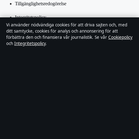
Tillgänglighetsredogörelse
Integritetspolicy
Vi använder nödvändiga cookies för att driva sajten och, med
Kändisar & integritet
ditt samtycke, cookies för analys och annonsering för att
förbättra den och finansiera vår journalistik. Se vår
Cookiepolicy
och
Integritetspolicy
.
Om Inrikestidningen i korthet
Inrikestidningen är en oberoende svensk digital nyhetssajt med
fokus på film, tv, kultur och nöjesnyheter. Varje artikel har en
namngiven byline, granskas av en redaktör och faktagranskas innan
publicering.
Innehållet är endast avsett för allmän information. Allmänna
förfrågningar:
info@inrikestidningen.se
. Rättelser:
corrections@inrikestidningen.se
.
Utgivare:
Hamnen Media Limited, Limassol ·
Ansvarig utgivare:
Viktor Rehn, Chefredaktör · Department of Registrar of Companies
HE 428112