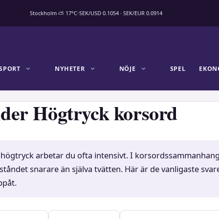
Stockholm ⛅ 17°C
SEK/USD 0.1054 · SEK/EUR 0.0914
SPORT
NYHETER
NÖJE
SPEL
EKON
der Högtryck korsord
 högtryck arbetar du ofta intensivt. I korsordssammanhan
lståndet snarare än själva tvätten. Här är de vanligaste svar
ppåt.