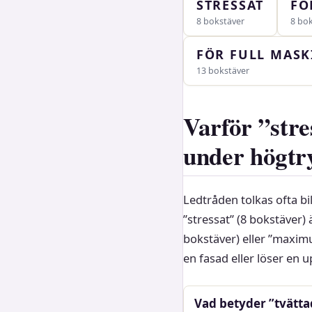
STRESSAT
FÖ
8 bokstäver
8 bo
FÖR FULL MASK
13 bokstäver
Varför ”stre
under högtr
Ledtråden tolkas ofta bi
”stressat” (8 bokstäver) 
bokstäver) eller ”maximu
en fasad eller löser en u
Vad betyder ”tvätta