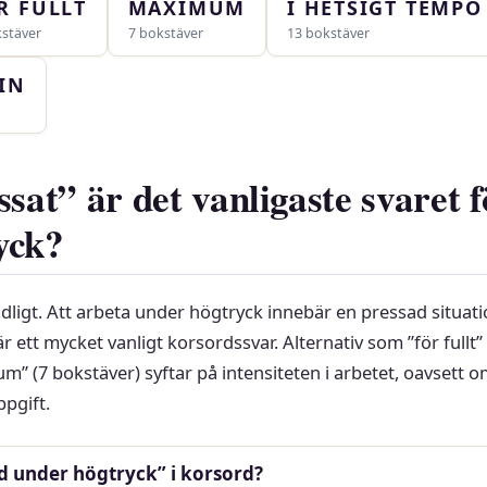
R FULLT
MAXIMUM
I HETSIGT TEMPO
kstäver
7 bokstäver
13 bokstäver
IN
ssat” är det vanligaste svaret f
yck?
ldligt. Att arbeta under högtryck innebär en pressad situati
är ett mycket vanligt korsordssvar. Alternativ som ”för fullt” 
m” (7 bokstäver) syftar på intensiteten i arbetet, oavsett o
ppgift.
d under högtryck” i korsord?