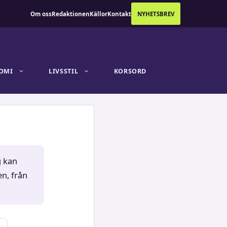
Om oss
Redaktionen
Källor
Kontakt
NYHETSBREV
OMI
LIVSSTIL
KORSORD
g kan
en, från