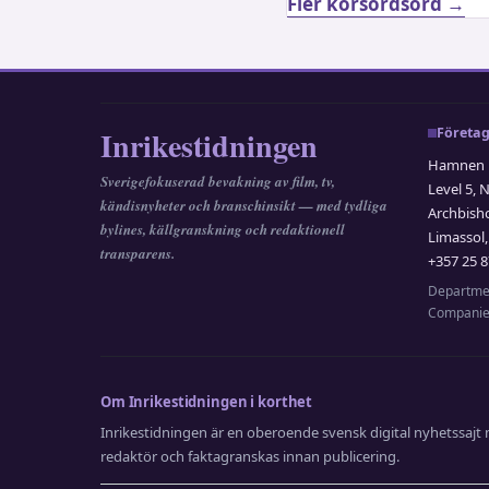
Fler korsordsord →
Inrikestidningen
Företag
Hamnen M
Sverigefokuserad bevakning av film, tv,
Level 5, 
kändisnyheter och branschinsikt — med tydliga
Archbish
bylines, källgranskning och redaktionell
Limassol,
transparens.
+357 25 8
Departmen
Companie
Om Inrikestidningen i korthet
Inrikestidningen är en oberoende svensk digital nyhetssajt m
redaktör och faktagranskas innan publicering.