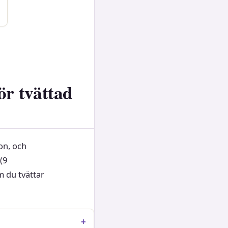
ör tvättad
on, och
(9
m du tvättar