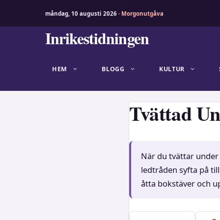
måndag, 10 augusti 2026 ·
Morgonutgåva
Hoppa
Inrikestidningen
till
innehåll
HEM
BLOGG
KULTUR
Tvättad Un
När du tvättar under
ledtråden syfta på til
åtta bokstäver och u