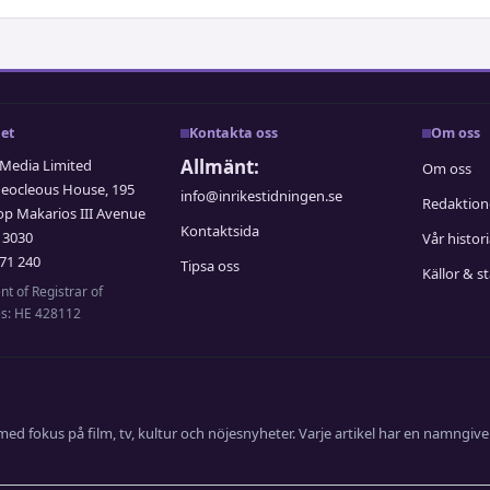
et
Kontakta oss
Om oss
Allmänt:
edia Limited
Om oss
Neocleous House, 195
info@inrikestidningen.se
Redaktio
op Makarios III Avenue
Kontaktsida
 3030
Vår histor
71 240
Tipsa oss
Källor & s
t of Registrar of
s: HE 428112
ed fokus på film, tv, kultur och nöjesnyheter. Varje artikel har en namngive