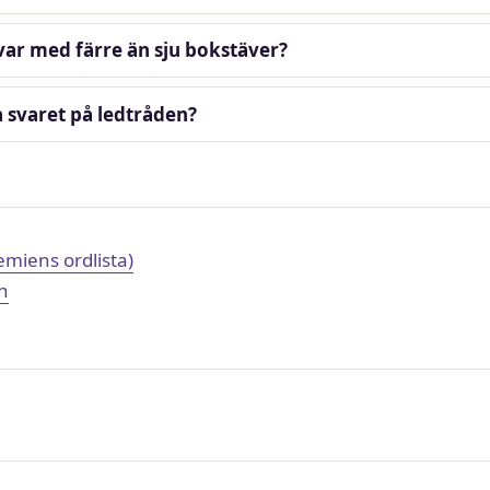
var med färre än sju bokstäver?
 svaret på ledtråden?
miens ordlista)
n