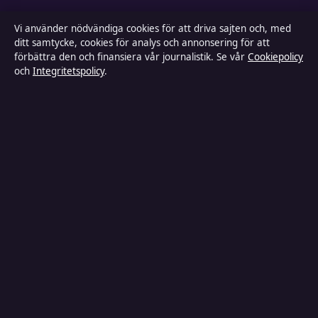
Kändisar & integritet
Vi använder nödvändiga cookies för att driva sajten och, med
ditt samtycke, cookies för analys och annonsering för att
förbättra den och finansiera vår journalistik. Se vår
Cookiepolicy
och
Integritetspolicy
.
Om Inrikestidningen i korthet
Inrikestidningen är en oberoende svensk digital nyhetssajt
med fokus på film, tv, kultur och nöjesnyheter. Varje artikel
har en namngiven byline, granskas av en redaktör och
faktagranskas innan publicering.
Innehållet är endast avsett för allmän information. Allmänna
förfrågningar:
info@inrikestidningen.se
. Rättelser:
corrections@inrikestidningen.se
.
Utgivare:
Hamnen Media Limited, Limassol ·
Ansvarig
utgivare:
Viktor Rehn, Chefredaktör · Department of
Registrar of Companies HE 428112