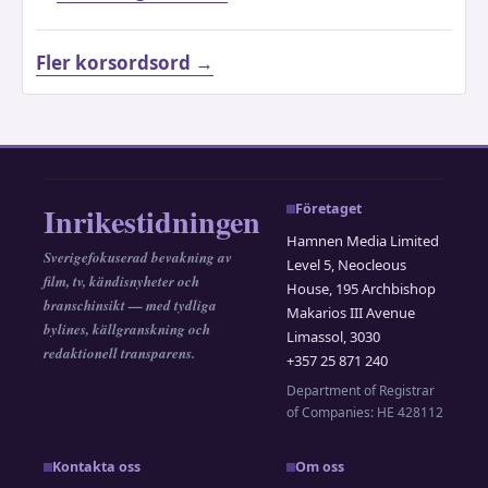
Fler korsordsord →
Inrikestidningen
Företaget
Hamnen Media Limited
Sverigefokuserad bevakning av
Level 5, Neocleous
film, tv, kändisnyheter och
House, 195 Archbishop
branschinsikt — med tydliga
Makarios III Avenue
bylines, källgranskning och
Limassol, 3030
redaktionell transparens.
+357 25 871 240
Department of Registrar
of Companies: HE 428112
Kontakta oss
Om oss