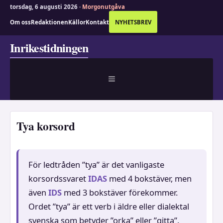
torsdag, 6 augusti 2026 ·
Morgonutgåva
Om oss
Redaktionen
Källor
Kontakt
NYHETSBREV
Hoppa
Inrikestidningen
till
innehåll
MENY
Tya korsord
För ledtråden ”tya” är det vanligaste
korsordssvaret
IDAS
med 4 bokstäver, men
även
IDS
med 3 bokstäver förekommer.
Ordet ”tya” är ett verb i äldre eller dialektal
svenska som betyder ”orka” eller ”gitta”.