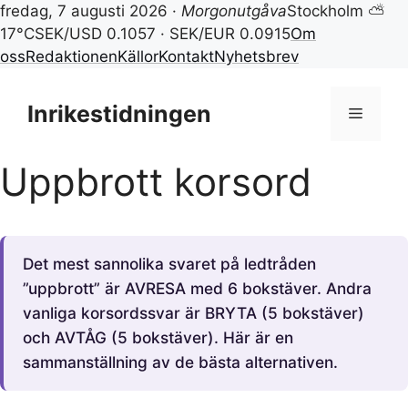
fredag, 7 augusti 2026 ·
Morgonutgåva
Stockholm ⛅
17°C
SEK/USD 0.1057 · SEK/EUR 0.0915
Om
oss
Redaktionen
Källor
Kontakt
Nyhetsbrev
Hoppa
till
Inrikestidningen
Meny
innehåll
Uppbrott korsord
Det mest sannolika svaret på ledtråden
”uppbrott” är AVRESA med 6 bokstäver. Andra
vanliga korsordssvar är BRYTA (5 bokstäver)
och AVTÅG (5 bokstäver). Här är en
sammanställning av de bästa alternativen.