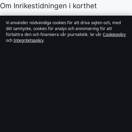
Om Inrikestidningen i korthet
Inrikestidningen är en oberoende svensk digital
Vi använder nödvändiga cookies för att driva sajten och, med
nyhetssajt med fokus på film, tv, kultur och
ditt samtycke, cookies för analys och annonsering för att
förbättra den och finansiera vår journalistik. Se vår
Cookiepolicy
nöjesnyheter. Varje artikel har en namngiven byline,
och
Integritetspolicy
.
granskas av en redaktör och faktagranskas innan
publicering.
Innehållet är endast avsett för allmän information.
Allmänna förfrågningar:
info@inrikestidningen.se
.
Rättelser:
corrections@inrikestidningen.se
.
Utgivare:
Hamnen Media Limited, Limassol ·
Ansvarig
utgivare:
Viktor Rehn, Chefredaktör · Department of
Registrar of Companies HE 428112