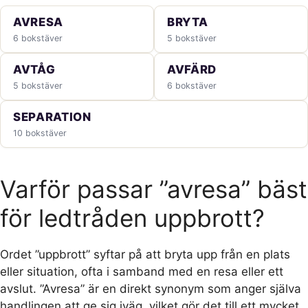
AVRESA
BRYTA
6 bokstäver
5 bokstäver
AVTÅG
AVFÄRD
5 bokstäver
6 bokstäver
SEPARATION
10 bokstäver
Varför passar ”avresa” bäst
för ledtråden uppbrott?
Ordet ”uppbrott” syftar på att bryta upp från en plats
eller situation, ofta i samband med en resa eller ett
avslut. ”Avresa” är en direkt synonym som anger själva
handlingen att ge sig iväg, vilket gör det till ett mycket