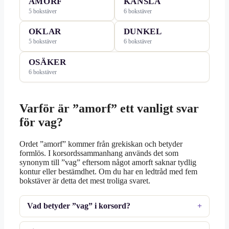
AMORF
KÄNSLA
5 bokstäver
6 bokstäver
OKLAR
DUNKEL
5 bokstäver
6 bokstäver
OSÄKER
6 bokstäver
Varför är ”amorf” ett vanligt svar
för vag?
Ordet ”amorf” kommer från grekiskan och betyder
formlös. I korsordssammanhang används det som
synonym till ”vag” eftersom något amorft saknar tydlig
kontur eller bestämdhet. Om du har en ledtråd med fem
bokstäver är detta det mest troliga svaret.
Vad betyder ”vag” i korsord?