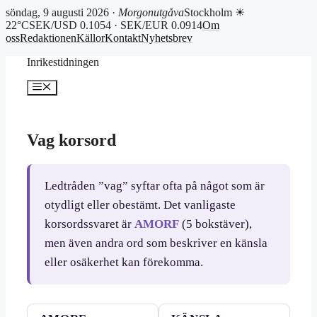
söndag, 9 augusti 2026 ·
Morgonutgåva
Stockholm ☀
22°C
SEK/USD 0.1054 · SEK/EUR 0.0914
Om
oss
Redaktionen
Källor
Kontakt
Nyhetsbrev
Hoppa
Inrikestidningen
till
innehåll
Meny
Vag korsord
Ledtråden ”vag” syftar ofta på något som är
otydligt eller obestämt. Det vanligaste
korsordssvaret är
AMORF
(5 bokstäver),
men även andra ord som beskriver en känsla
eller osäkerhet kan förekomma.