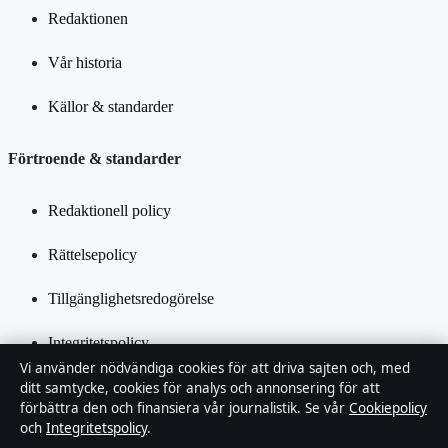
Redaktionen
Vår historia
Källor & standarder
Förtroende & standarder
Redaktionell policy
Rättelsepolicy
Tillgänglighetsredogörelse
Integritetspolicy
Vi använder nödvändiga cookies för att driva sajten och, med
Kändisar & integritet
ditt samtycke, cookies för analys och annonsering för att
förbättra den och finansiera vår journalistik. Se vår
Cookiepolicy
och
Integritetspolicy
.
Om Inrikestidningen i korthet