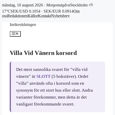
måndag, 10 augusti 2026 ·
Morgonutgåva
Stockholm ⛅
17°C
SEK/USD 0.1054 · SEK/EUR 0.0914
Om
oss
Redaktionen
Källor
Kontakt
Nyhetsbrev
Hoppa
Inrikestidningen
till
innehåll
Meny
Villa Vid Vänern korsord
Det mest sannolika svaret för ”villa vid
vänern” är
SLOTT
(5 bokstäver). Ordet
”villa” används ofta i korsord som en
synonym för ett stort hus eller slott. Andra
varianter förekommer, men detta är det
vanligast förekommande svaret.