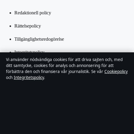
Redaktionell policy
Rättelsepolicy
Tillgänglighetsredogörelse
Integritetspolicy
Vi använder nödvändiga cookies för att driva sajten och, med
Kändisar & integritet
ditt samtycke, cookies för analys och annonsering för att
förbättra den och finansiera vår journalistik. Se vår
Cookiepolicy
och
Integritetspolicy
.
Om Inrikestidningen i korthet
Inrikestidningen är en oberoende svensk digital nyhetssajt med
fokus på film, tv, kultur och nöjesnyheter. Varje artikel har en
namngiven byline, granskas av en redaktör och faktagranskas innan
publicering.
Innehållet är endast avsett för allmän information. Allmänna
förfrågningar:
info@inrikestidningen.se
. Rättelser: