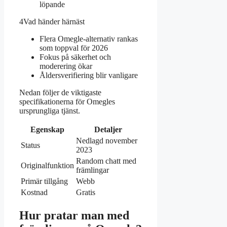
löpande
4
Vad händer härnäst
Flera Omegle-alternativ rankas
som toppval för 2026
Fokus på säkerhet och
moderering ökar
Åldersverifiering blir vanligare
Nedan följer de viktigaste
specifikationerna för Omegles
ursprungliga tjänst.
Egenskap
Detaljer
Nedlagd november
Status
2023
Random chatt med
Originalfunktion
främlingar
Primär tillgång
Webb
Kostnad
Gratis
Hur pratar man med