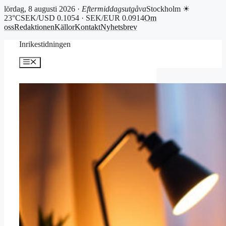
lördag, 8 augusti 2026 ·
Eftermiddagsutgåva
Stockholm ☀
23°C
SEK/USD 0.1054 · SEK/EUR 0.0914
Om
oss
Redaktionen
Källor
Kontakt
Nyhetsbrev
Hoppa
Inrikestidningen
till
innehåll
Meny