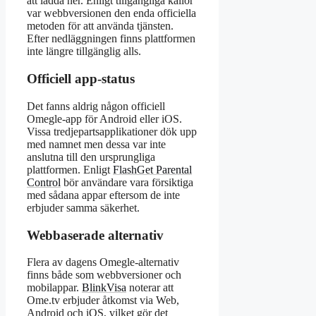
att ladda ner. Enligt tillgängliga källor
var webbversionen den enda officiella
metoden för att använda tjänsten.
Efter nedläggningen finns plattformen
inte längre tillgänglig alls.
Officiell app-status
Det fanns aldrig någon officiell
Omegle-app för Android eller iOS.
Vissa tredjepartsapplikationer dök upp
med namnet men dessa var inte
anslutna till den ursprungliga
plattformen. Enligt
FlashGet Parental
Control
bör användare vara försiktiga
med sådana appar eftersom de inte
erbjuder samma säkerhet.
Webbaserade alternativ
Flera av dagens Omegle-alternativ
finns både som webbversioner och
mobilappar.
BlinkVisa
noterar att
Ome.tv erbjuder åtkomst via Web,
Android och iOS, vilket gör det