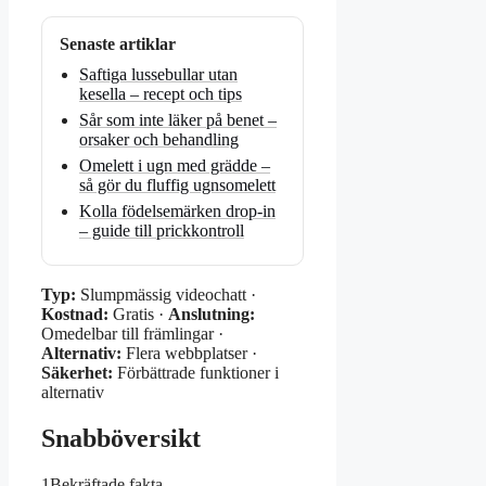
Senaste artiklar
Saftiga lussebullar utan
kesella – recept och tips
Sår som inte läker på benet –
orsaker och behandling
Omelett i ugn med grädde –
så gör du fluffig ugnsomelett
Kolla födelsemärken drop-in
– guide till prickkontroll
Typ:
Slumpmässig videochatt ·
Kostnad:
Gratis ·
Anslutning:
Omedelbar till främlingar ·
Alternativ:
Flera webbplatser ·
Säkerhet:
Förbättrade funktioner i
alternativ
Snabböversikt
1
Bekräftade fakta