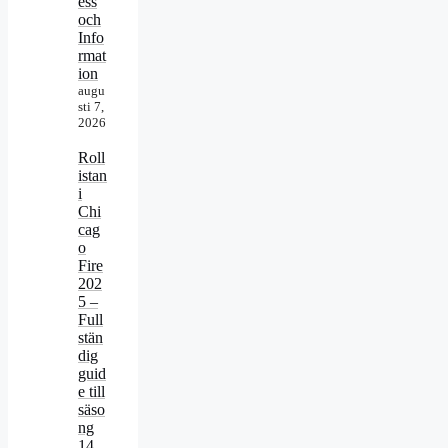
ess
och
Info
rmat
ion
augu
sti 7,
2026
Roll
istan
i
Chi
cag
o
Fire
202
5 –
Full
stän
dig
guid
e till
säso
ng
14