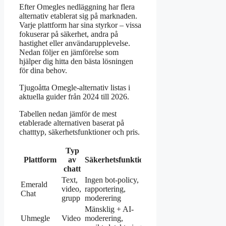
Efter Omegles nedläggning har flera
alternativ etablerat sig på marknaden.
Varje plattform har sina styrkor – vissa
fokuserar på säkerhet, andra på
hastighet eller användarupplevelse.
Nedan följer en jämförelse som
hjälper dig hitta den bästa lösningen
för dina behov.
Tjugoåtta Omegle-alternativ listas i
aktuella guider från 2024 till 2026.
Tabellen nedan jämför de mest
etablerade alternativen baserat på
chatttyp, säkerhetsfunktioner och pris.
Typ
Plattform
av
Säkerhetsfunktioner
Kostnad
chatt
Text,
Ingen bot-policy,
Emerald
video,
rapportering,
Gratis
Chat
grupp
moderering
Mänsklig + AI-
Uhmegle
Video
moderering,
Gratis