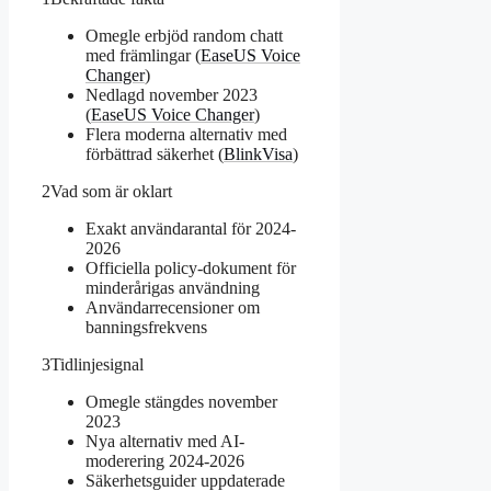
Omegle erbjöd random chatt
med främlingar (
EaseUS Voice
Changer
)
Nedlagd november 2023
(
EaseUS Voice Changer
)
Flera moderna alternativ med
förbättrad säkerhet (
BlinkVisa
)
2
Vad som är oklart
Exakt användarantal för 2024-
2026
Officiella policy-dokument för
minderårigas användning
Användarrecensioner om
banningsfrekvens
3
Tidlinjesignal
Omegle stängdes november
2023
Nya alternativ med AI-
moderering 2024-2026
Säkerhetsguider uppdaterade