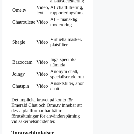
ansiktsdetektering
Video,
AI-chattfiltrering,
Ome.tv
Gratis
text
rapporteringsfunktion
AI + mänsklig
Chatroulette
Video
Gratis
moderering
Grund
gratis,
Virtuella masker,
Shagle
Video
premium
platsfilter
mot
betalning
Inga specifika
Bazoocam
Video
Gratis
nämnda
Anonym chatt,
Joingy
Video
Gratis
specialiserade rum
Ansiktsfilter, anonym
Chatspin
Video
Gratis
chatt
Det implicita kravet på konto för
Emerald Chat och Ome.tv innebär att
dessa plattformar har bättre
förutsättningar för användarspårning
vid säkerhetsincidenter.
Toppwebbplatser