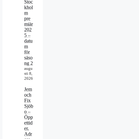
Stoc
khol
m
pre
miär
202
5 –
datu
m
för
säso
ng 2
augu
sti 8,
2026
Jem
och
Fix
Sjöb
o –
Öpp
ettid
er,
Adr