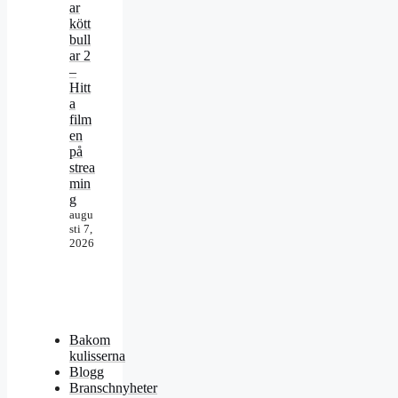
ar
kött
bull
ar 2
–
Hitt
a
film
en
på
strea
min
g
augu
sti 7,
2026
Bakom
kulisserna
Blogg
Branschnyheter