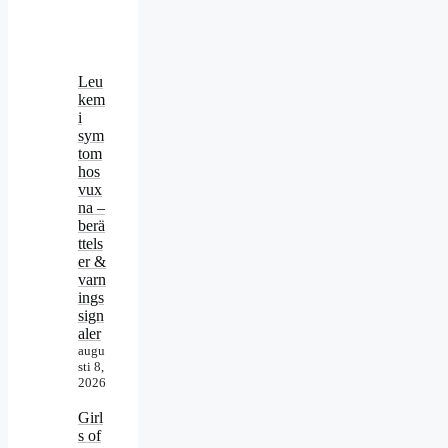
Leu
kem
i
sym
tom
hos
vux
na –
berä
ttels
er &
varn
ings
sign
aler
augu
sti 8,
2026
Girl
s of