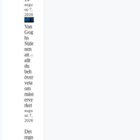
augu
sti 7,
2026
Van
Gog
hs
Stjär
nen
att –
allt
du
beh
över
veta
om
mäst
erve
rket
augu
sti 7,
2026
Det
regn