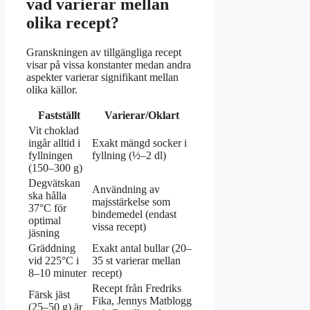
vad varierar mellan
olika recept?
Granskningen av tillgängliga recept
visar på vissa konstanter medan andra
aspekter varierar signifikant mellan
olika källor.
Fastställt
Varierar/Oklart
Vit choklad
ingår alltid i
Exakt mängd socker i
fyllningen
fyllning (½–2 dl)
(150–300 g)
Degvätskan
Användning av
ska hålla
majsstärkelse som
37°C för
bindemedel (endast
optimal
vissa recept)
jäsning
Gräddning
Exakt antal bullar (20–
vid 225°C i
35 st varierar mellan
8–10 minuter
recept)
Recept från Fredriks
Färsk jäst
Fika, Jennys Matblogg
(25–50 g) är