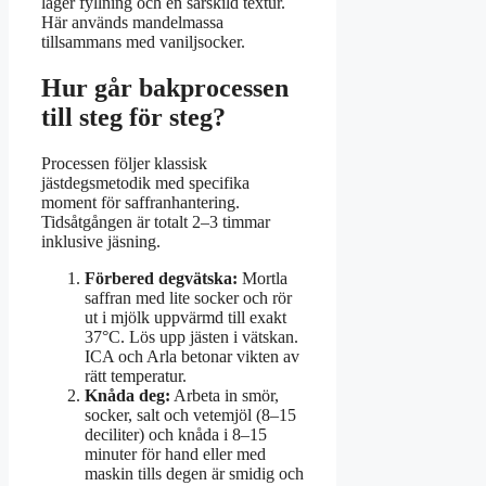
lager fyllning och en särskild textur.
Här används mandelmassa
tillsammans med vaniljsocker.
Hur går bakprocessen
till steg för steg?
Processen följer klassisk
jästdegsmetodik med specifika
moment för saffranhantering.
Tidsåtgången är totalt 2–3 timmar
inklusive jäsning.
Förbered degvätska:
Mortla
saffran med lite socker och rör
ut i mjölk uppvärmd till exakt
37°C. Lös upp jästen i vätskan.
ICA och Arla betonar vikten av
rätt temperatur.
Knåda deg:
Arbeta in smör,
socker, salt och vetemjöl (8–15
deciliter) och knåda i 8–15
minuter för hand eller med
maskin tills degen är smidig och