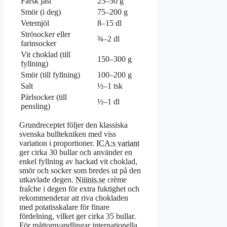
Färsk jäst
25–50 g
Smör (i deg)
75–200 g
Vetemjöl
8–15 dl
Strösocker eller
¾–2 dl
farinsocker
Vit choklad (till
150–300 g
fyllning)
Smör (till fyllning)
100–200 g
Salt
½–1 tsk
Pärlsocker (till
½–1 dl
pensling)
Grundreceptet följer den klassiska
svenska bulltekniken med viss
variation i proportioner.
ICA:s variant
ger cirka 30 bullar och använder en
enkel fyllning av hackad vit choklad,
smör och socker som bredes ut på den
utkavlade degen.
Niiinis.se
crème
fraîche i degen för extra fuktighet och
rekommenderar att riva chokladen
med potatisskalare för finare
fördelning, vilket ger cirka 35 bullar.
För måttomvandlingar internationella