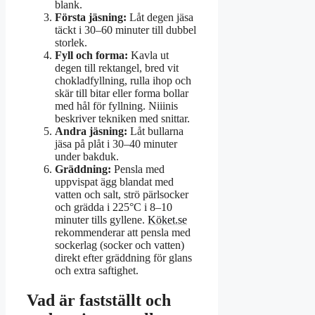
blank.
Första jäsning:
Låt degen jäsa
täckt i 30–60 minuter till dubbel
storlek.
Fyll och forma:
Kavla ut
degen till rektangel, bred vit
chokladfyllning, rulla ihop och
skär till bitar eller forma bollar
med hål för fyllning. Niiinis
beskriver tekniken med snittar.
Andra jäsning:
Låt bullarna
jäsa på plåt i 30–40 minuter
under bakduk.
Gräddning:
Pensla med
uppvispat ägg blandat med
vatten och salt, strö pärlsocker
och grädda i 225°C i 8–10
minuter tills gyllene.
Köket.se
rekommenderar att pensla med
sockerlag (socker och vatten)
direkt efter gräddning för glans
och extra saftighet.
Vad är fastställt och