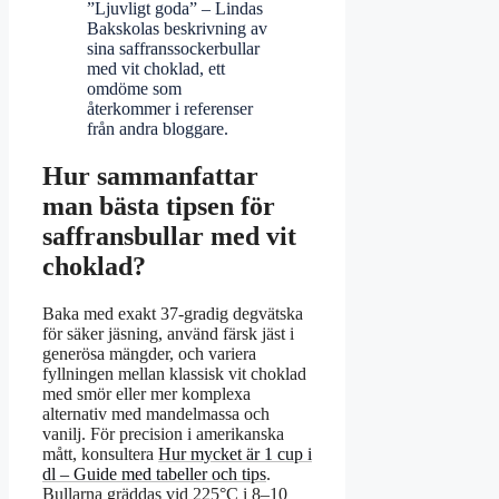
”Ljuvligt goda” – Lindas
Bakskolas beskrivning av
sina saffranssockerbullar
med vit choklad, ett
omdöme som
återkommer i referenser
från andra bloggare.
Hur sammanfattar
man bästa tipsen för
saffransbullar med vit
choklad?
Baka med exakt 37-gradig degvätska
för säker jäsning, använd färsk jäst i
generösa mängder, och variera
fyllningen mellan klassisk vit choklad
med smör eller mer komplexa
alternativ med mandelmassa och
vanilj. För precision i amerikanska
mått, konsultera
Hur mycket är 1 cup i
dl – Guide med tabeller och tips
.
Bullarna gräddas vid 225°C i 8–10