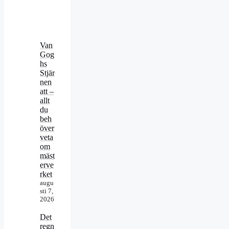
Van
Gog
hs
Stjär
nen
att –
allt
du
beh
över
veta
om
mäst
erve
rket
augu
sti 7,
2026
Det
regn