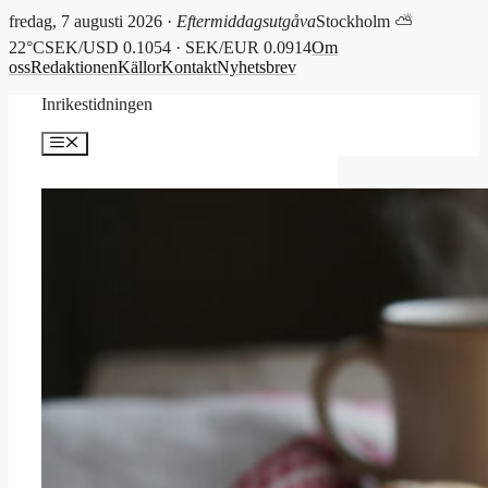
fredag, 7 augusti 2026 ·
Eftermiddagsutgåva
Stockholm ⛅
22°C
SEK/USD 0.1054 · SEK/EUR 0.0914
Om
oss
Redaktionen
Källor
Kontakt
Nyhetsbrev
Hoppa
Inrikestidningen
till
innehåll
Meny