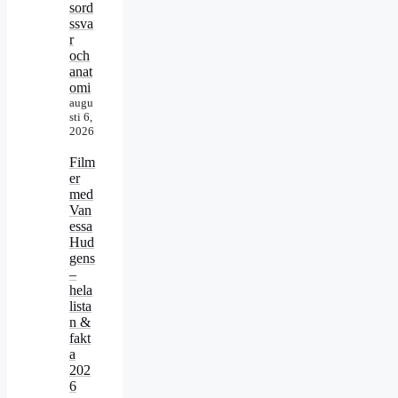
sord
ssva
r
och
anat
omi
augu
sti 6,
2026
Film
er
med
Van
essa
Hud
gens
–
hela
lista
n &
fakt
a
202
6