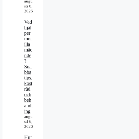
augu
sti 6,
2026
Vad
hjäl
per
mot
illa
måe
nde
?
Sna
bba
tips,
kost
råd
och
beh
andl
ing
augu
sti 6,
2026
Hur