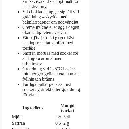
kritisk: exakt 37°C optimalt för
jästaktivering
Vit choklad skuggar sig lätt vid
gräddning – skydda med
bakplåtspapper om nödvändigt
Crème fraîche eller ägg i degen
ökar saftigheten avsevärt
Färsk jäst (25–50 g) ger bäst
jäsningsresultat jämfört med
torrjäst
Saffran mortlas med socker för
att frigöra aromämnen
effektivare
Gräddning vid 225°C i 8–10
minuter ger gyllene yta utan att
fyllningen bränns
Färdiga bullar penslas med
sockerlag direkt efter gräddning
för glans
Mängd
Ingrediens
(cirka)
Mjölk
2½–5 dl
Saffran
0,5–2 g