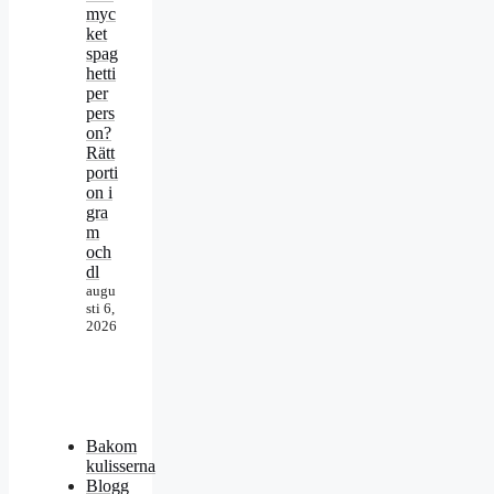
myc
ket
spag
hetti
per
pers
on?
Rätt
porti
on i
gra
m
och
dl
augu
sti 6,
2026
Bakom
kulisserna
Blogg