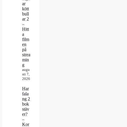
ar
kött
bull
ar 2
–
Hitt
a
film
en
på
strea
min
g
augu
sti 7,
2026
Har
fala
ng 2
bok
stäv
er?
–
Kor