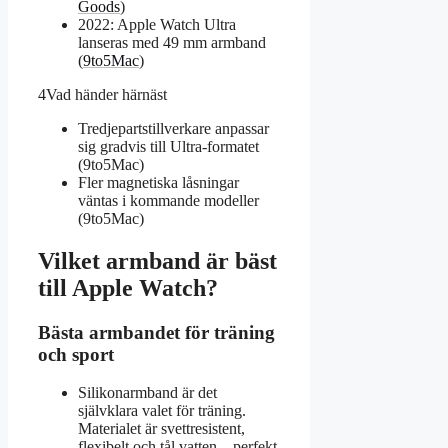
Goods
)
2022: Apple Watch Ultra
lanseras med 49 mm armband
(
9to5Mac
)
4
Vad händer härnäst
Tredjepartstillverkare anpassar
sig gradvis till Ultra-formatet
(9to5Mac)
Fler magnetiska låsningar
väntas i kommande modeller
(9to5Mac)
Vilket armband är bäst
till Apple Watch?
Bästa armbandet för träning
och sport
Silikonarmband är det
självklara valet för träning.
Materialet är svettresistent,
flexibelt och tål vatten – perfekt