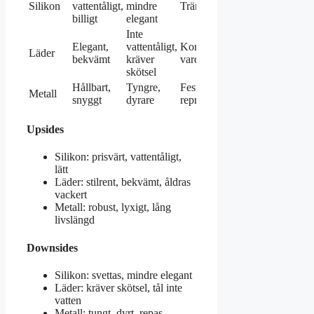
Silikon
vattentåligt,
mindre
Träning, bad
billigt
elegant
Inte
Elegant,
vattentåligt,
Kontor,
Läder
bekvämt
kräver
vardag
skötsel
Hållbart,
Tyngre,
Fest,
Metall
snyggt
dyrare
representation
Upsides
Silikon: prisvärt, vattentåligt,
lätt
Läder: stilrent, bekvämt, åldras
vackert
Metall: robust, lyxigt, lång
livslängd
Downsides
Silikon: svettas, mindre elegant
Läder: kräver skötsel, tål inte
vatten
Metall: tungt, dyrt, repas