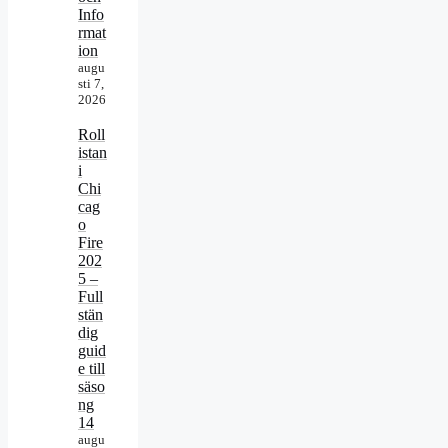
Info
rmat
ion
augu
sti 7,
2026
Roll
istan
i
Chi
cag
o
Fire
202
5 –
Full
stän
dig
guid
e till
säso
ng
14
augu