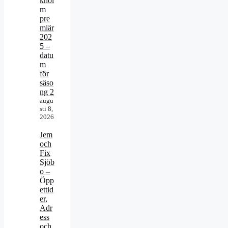
khol
m
pre
miär
202
5 –
datu
m
för
säso
ng 2
augu
sti 8,
2026
Jem
och
Fix
Sjöb
o –
Öpp
ettid
er,
Adr
ess
och