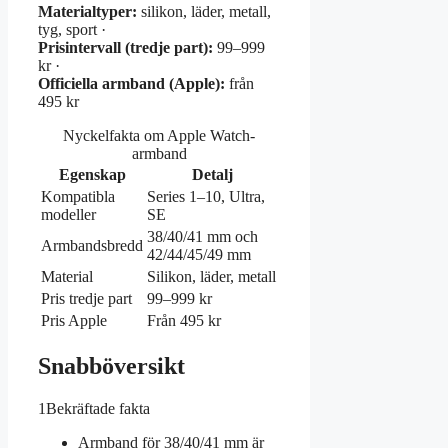
Materialtyper:
silikon, läder, metall,
tyg, sport ·
Prisintervall (tredje part):
99–999
kr ·
Officiella armband (Apple):
från
495 kr
Nyckelfakta om Apple Watch-
armband
Egenskap
Detalj
Kompatibla
Series 1–10, Ultra,
modeller
SE
38/40/41 mm och
Armbandsbredd
42/44/45/49 mm
Material
Silikon, läder, metall
Pris tredje part
99–999 kr
Pris Apple
Från 495 kr
Snabböversikt
1
Bekräftade fakta
Armband för 38/40/41 mm är