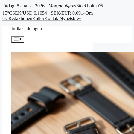
lördag, 8 augusti 2026 ·
Morgonutgåva
Stockholm ⛅
15°C
SEK/USD 0.1054 · SEK/EUR 0.0914
Om
oss
Redaktionen
Källor
Kontakt
Nyhetsbrev
Hoppa
Inrikestidningen
till
innehåll
Meny