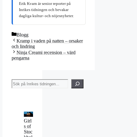
Erik Kvarn är senior reporter på
Inrikes tidningen och bevakar
dagliga kultur- och nöjesnyheter.
Kategorier
Blogg
Kramp i vaden på natten – orsaker
och lindring
Ninja Creami recension – värd
pengarna
Sök
Girl
s of
Stoc