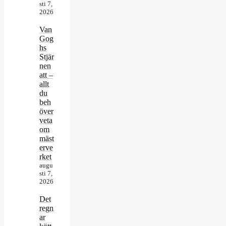
sti 7,
2026
Van
Gog
hs
Stjär
nen
att –
allt
du
beh
över
veta
om
mäst
erve
rket
augu
sti 7,
2026
Det
regn
ar