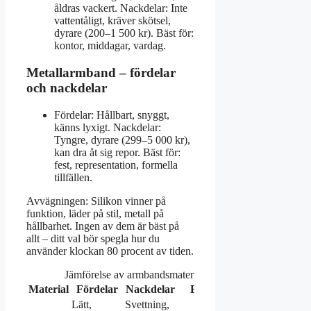
åldras vackert. Nackdelar: Inte
vattentåligt, kräver skötsel,
dyrare (200–1 500 kr). Bäst för:
kontor, middagar, vardag.
Metallarmband – fördelar
och nackdelar
Fördelar: Hållbart, snyggt,
känns lyxigt. Nackdelar:
Tyngre, dyrare (299–5 000 kr),
kan dra åt sig repor. Bäst för:
fest, representation, formella
tillfällen.
Avvägningen: Silikon vinner på
funktion, läder på stil, metall på
hållbarhet. Ingen av dem är bäst på
allt – ditt val bör spegla hur du
använder klockan 80 procent av tiden.
Jämförelse av armbandsmaterial
Material
Fördelar
Nackdelar
Bäst för
Lätt,
Svettning,