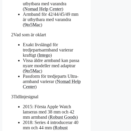
utbytbara med varandra
(
Nomad Help Center
)
Armband för 42/44/45/49 mm
är utbytbara med varandra
(
9to5Mac
)
2
Vad som är oklart
Exakt livslängd för
tredjepartsarmband varierar
kraftigt (
Intego
)
Vissa äldre armband kan passa
nyare modeller med adaptrar
(
9to5Mac
)
Passform för tredjeparts Ultra-
armband varierar (
Nomad Help
Center
)
3
Tidlinjesignal
2015: Första Apple Watch
lanseras med 38 mm och 42
mm armband (
Robust Goods
)
2018: Series 4 introducerar 40
mm och 44 mm (
Robust