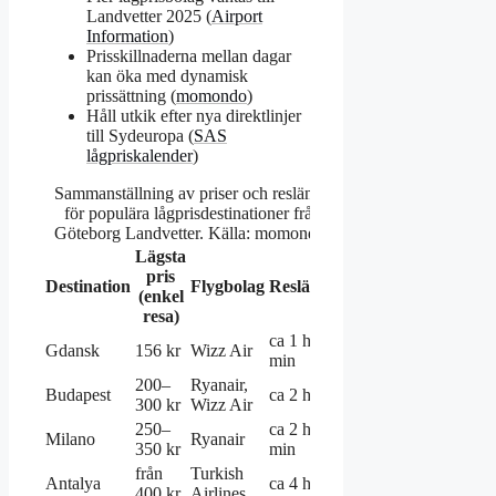
Landvetter 2025 (
Airport
Information
)
Prisskillnaderna mellan dagar
kan öka med dynamisk
prissättning (
momondo
)
Håll utkik efter nya direktlinjer
till Sydeuropa (
SAS
lågpriskalender
)
Sammanställning av priser och reslängd
för populära lågprisdestinationer från
Göteborg Landvetter. Källa: momondo.
Lägsta
pris
Destination
Flygbolag
Reslängd
(enkel
resa)
ca 1 h 30
Gdansk
156 kr
Wizz Air
min
200–
Ryanair,
Budapest
ca 2 h
300 kr
Wizz Air
250–
ca 2 h 15
Milano
Ryanair
350 kr
min
från
Turkish
Antalya
ca 4 h
400 kr
Airlines