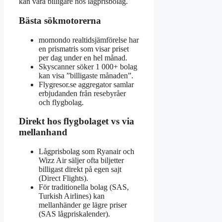
kan vara billigare hos lågprisbolag.
Bästa sökmotorerna
momondo realtidsjämförelse har
en prismatris som visar priset
per dag under en hel månad.
Skyscanner söker 1 000+ bolag
kan visa ”billigaste månaden”.
Flygresor.se aggregator samlar
erbjudanden från resebyråer
och flygbolag.
Direkt hos flygbolaget vs via
mellanhand
Lågprisbolag som Ryanair och
Wizz Air säljer ofta biljetter
billigast direkt på egen sajt
(Direct Flights).
För traditionella bolag (SAS,
Turkish Airlines) kan
mellanhänder ge lägre priser
(SAS lågpriskalender).