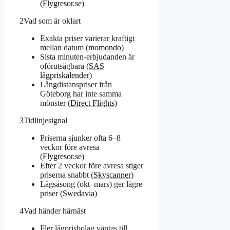
(
Flygresor.se
)
2
Vad som är oklart
Exakta priser varierar kraftigt
mellan datum (
momondo
)
Sista minuten-erbjudanden är
oförutsägbara (
SAS
lågpriskalender
)
Långdistanspriser från
Göteborg har inte samma
mönster (
Direct Flights
)
3
Tidlinjesignal
Priserna sjunker ofta 6–8
veckor före avresa
(
Flygresor.se
)
Efter 2 veckor före avresa stiger
priserna snabbt (
Skyscanner
)
Lågsäsong (okt–mars) ger lägre
priser (
Swedavia
)
4
Vad händer härnäst
Fler lågprisbolag väntas till