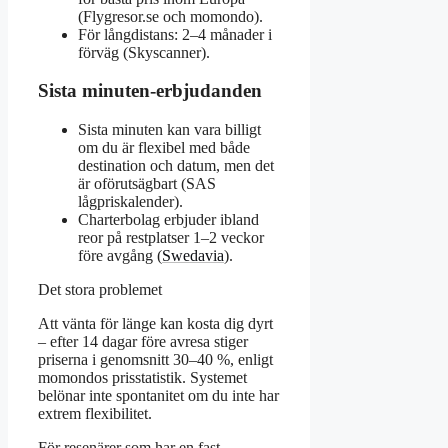
(Flygresor.se och momondo).
För långdistans: 2–4 månader i
förväg (Skyscanner).
Sista minuten-erbjudanden
Sista minuten kan vara billigt
om du är flexibel med både
destination och datum, men det
är oförutsägbart (SAS
lågpriskalender).
Charterbolag erbjuder ibland
reor på restplatser 1–2 veckor
före avgång (
Swedavia
).
Det stora problemet
Att vänta för länge kan kosta dig dyrt
– efter 14 dagar före avresa stiger
priserna i genomsnitt 30–40 %, enligt
momondos prisstatistik. Systemet
belönar inte spontanitet om du inte har
extrem flexibilitet.
För resenärer som har en fast