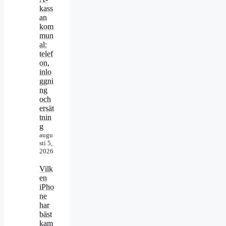
kass
an
kom
mun
al:
telef
on,
inlo
ggni
ng
och
ersät
tnin
g
augu
sti 5,
2026
Vilk
en
iPho
ne
har
bäst
kam