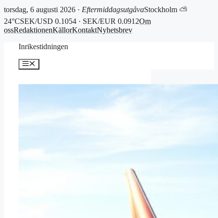
torsdag, 6 augusti 2026 ·
Eftermiddagsutgåva
Stockholm ⛅
24°C
SEK/USD 0.1054 · SEK/EUR 0.0912
Om
oss
Redaktionen
Källor
Kontakt
Nyhetsbrev
Hoppa
Inrikestidningen
till
innehåll
Meny