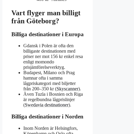
Vart flyger man billigt
från Göteborg?
Billiga destinationer i Europa
Gdansk i Polen är ofta den
billigaste destinationen med
priser ner mot 156 kr enkel resa
enligt momondo
prisjämförelseverktyg.
Budapest, Milano och Prag
hamnar ofta i samma
lågpriskategori med biljetter
från 200–350 kr (
Skyscanner
).
Även Tuzla i Bosnien och Riga
är regelbundna lågprislinjer
(
Swedavia destinationer
).
Billiga destinationer i Norden
Inom Norden är Helsingfors,
Köpenhamn och Oslo ofta