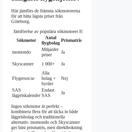
Här jämförs de främsta sökmotorerna
för att hitta lägsta priset från
Göteborg.
Jämförelse av populära sökmotorer för flyg från Göteborg.
Antal
Bokning
Sökmotor
Prismatris
Prislarm
flygbolag
direkt
Miljarder
Via
momondo
Ja
Ja
priser
mellanhand
Via
Skyscanner
1 000+
Ja
Ja
mellanhand
Alla
Flygresor.se
bolag +
Nej
Nej
Via rutter
byråer
SAS
Endast
Ja
Nej
Ja
lågpriskalender
SAS
Ingen sökmotor är perfekt –
kombinera flera för att täcka in både
lågprisbolag och traditionella
alternativ. momondo och Skyscanner
ger bäst prismatris, men direktbokning