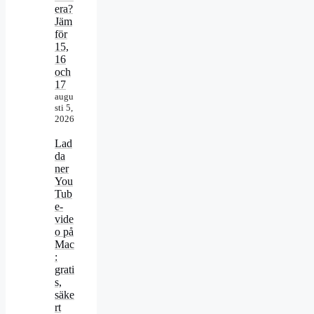
era?
Jäm
för
15,
16
och
17
augu
sti 5,
2026
Lad
da
ner
You
Tub
e-
vide
o på
Mac
:
grati
s,
säke
rt