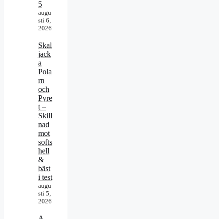
5
augu
sti 6,
2026
Skal
jack
a
Pola
rn
och
Pyre
t –
Skill
nad
mot
softs
hell
&
bäst
i test
augu
sti 5,
2026
A-