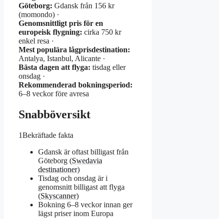
Göteborg:
Gdansk från 156 kr
(momondo) ·
Genomsnittligt pris för en
europeisk flygning:
cirka 750 kr
enkel resa ·
Mest populära lågprisdestination:
Antalya, Istanbul, Alicante ·
Bästa dagen att flyga:
tisdag eller
onsdag ·
Rekommenderad bokningsperiod:
6–8 veckor före avresa
Snabböversikt
1
Bekräftade fakta
Gdansk är oftast billigast från
Göteborg (
Swedavia
destinationer
)
Tisdag och onsdag är i
genomsnitt billigast att flyga
(
Skyscanner
)
Bokning 6–8 veckor innan ger
lägst priser inom Europa