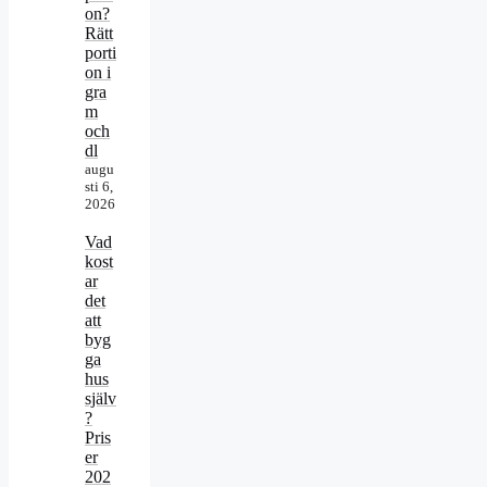
on?
Rätt
porti
on i
gra
m
och
dl
augu
sti 6,
2026
Vad
kost
ar
det
att
byg
ga
hus
själv
?
Pris
er
202