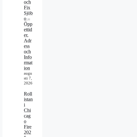
och
Fix
Sjöb
o –
Öpp
ettid
er,
Adr
ess
och
Info
rmat
ion
augu
sti 7,
2026
Roll
istan
i
Chi
cag
o
Fire
202