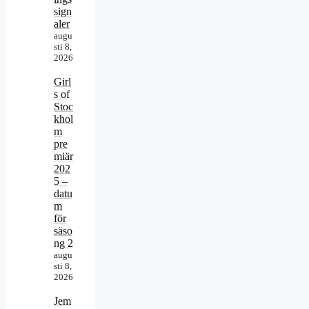
sign
aler
augu
sti 8,
2026
Girl
s of
Stoc
khol
m
pre
miär
202
5 –
datu
m
för
säso
ng 2
augu
sti 8,
2026
Jem