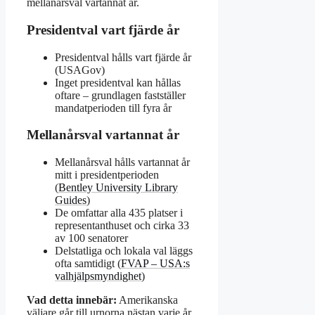
mellanårsval vartannat år.
Presidentval vart fjärde år
Presidentval hålls vart fjärde år
(USAGov)
Inget presidentval kan hållas
oftare – grundlagen fastställer
mandatperioden till fyra år
Mellanårsval vartannat år
Mellanårsval hålls vartannat år
mitt i presidentperioden
(
Bentley University Library
Guides
)
De omfattar alla 435 platser i
representanthuset och cirka 33
av 100 senatorer
Delstatliga och lokala val läggs
ofta samtidigt (
FVAP – USA:s
valhjälpsmyndighet
)
Vad detta innebär:
Amerikanska
väljare går till urnorna nästan varje år