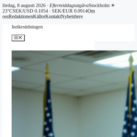
lördag, 8 augusti 2026 ·
Eftermiddagsutgåva
Stockholm ☀
23°C
SEK/USD 0.1054 · SEK/EUR 0.0914
Om
oss
Redaktionen
Källor
Kontakt
Nyhetsbrev
Hoppa
Inrikestidningen
till
innehåll
Meny