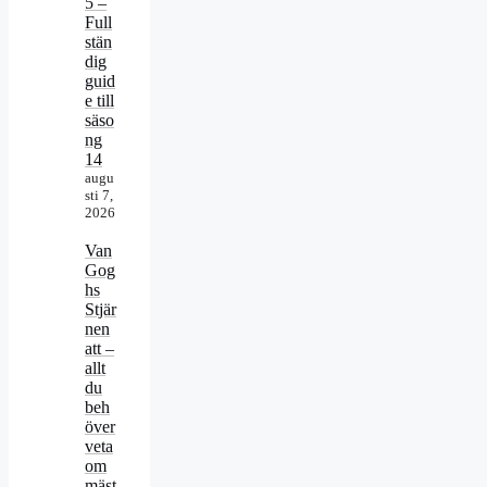
5 –
Full
stän
dig
guid
e till
säso
ng
14
augu
sti 7,
2026
Van
Gog
hs
Stjär
nen
att –
allt
du
beh
över
veta
om
mäst