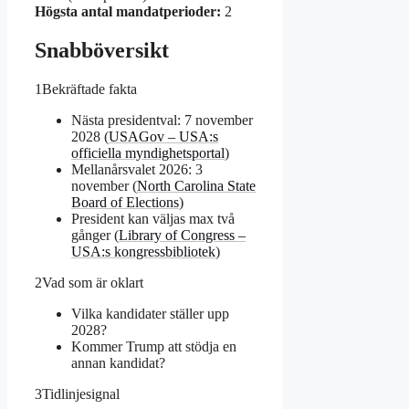
Högsta antal mandatperioder:
2
Snabböversikt
1
Bekräftade fakta
Nästa presidentval: 7 november
2028 (
USAGov – USA:s
officiella myndighetsportal
)
Mellanårsvalet 2026: 3
november (
North Carolina State
Board of Elections
)
President kan väljas max två
gånger (
Library of Congress –
USA:s kongressbibliotek
)
2
Vad som är oklart
Vilka kandidater ställer upp
2028?
Kommer Trump att stödja en
annan kandidat?
3
Tidlinjesignal