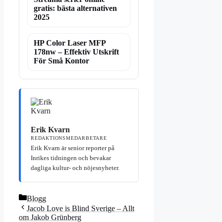
gratis: bästa alternativen
2025
HP Color Laser MFP
178nw – Effektiv Utskrift
För Små Kontor
Erik Kvarn
REDAKTIONSMEDARBETARE
Erik Kvarn är senior reporter på
Inrikes tidningen och bevakar
dagliga kultur- och nöjesnyheter.
Kategorier
Blogg
Jacob Love is Blind Sverige – Allt
om Jakob Grünberg