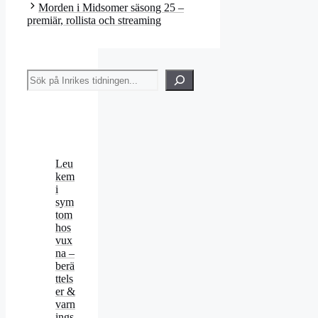
Morden i Midsomer säsong 25 –
premiär, rollista och streaming
Sök
Leu
kem
i
sym
tom
hos
vux
na –
berä
ttels
er &
varn
ings