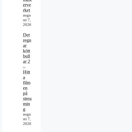
erve
rket
augu
sti 7,
2026
Det
regn
ar
kött
bull
ar 2
–
Hitt
a
film
en
på
strea
min
g
augu
sti 7,
2026