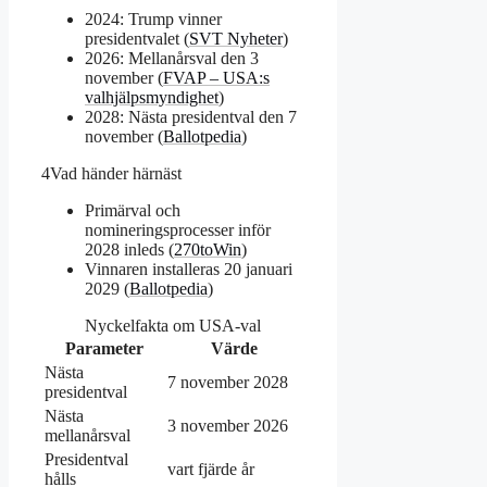
2024: Trump vinner
presidentvalet (
SVT Nyheter
)
2026: Mellanårsval den 3
november (
FVAP – USA:s
valhjälpsmyndighet
)
2028: Nästa presidentval den 7
november (
Ballotpedia
)
4
Vad händer härnäst
Primärval och
nomineringsprocesser inför
2028 inleds (
270toWin
)
Vinnaren installeras 20 januari
2029 (
Ballotpedia
)
Nyckelfakta om USA-val
Parameter
Värde
Nästa
7 november 2028
presidentval
Nästa
3 november 2026
mellanårsval
Presidentval
vart fjärde år
hålls