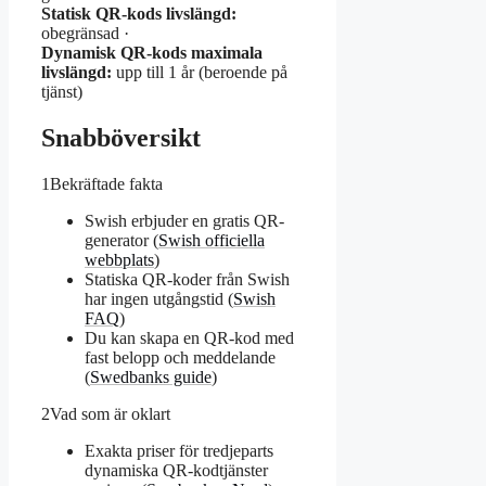
Statisk QR-kods livslängd:
obegränsad ·
Dynamisk QR-kods maximala
livslängd:
upp till 1 år (beroende på
tjänst)
Snabböversikt
1
Bekräftade fakta
Swish erbjuder en gratis QR-
generator (
Swish officiella
webbplats
)
Statiska QR-koder från Swish
har ingen utgångstid (
Swish
FAQ
)
Du kan skapa en QR-kod med
fast belopp och meddelande
(
Swedbanks guide
)
2
Vad som är oklart
Exakta priser för tredjeparts
dynamiska QR-kodtjänster