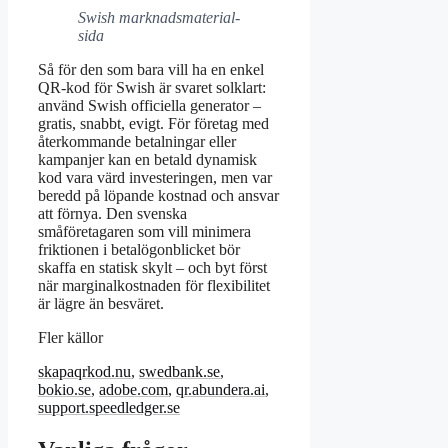
Swish marknadsmaterial-
sida
Så för den som bara vill ha en enkel
QR-kod för Swish är svaret solklart:
använd Swish officiella generator –
gratis, snabbt, evigt. För företag med
återkommande betalningar eller
kampanjer kan en betald dynamisk
kod vara värd investeringen, men var
beredd på löpande kostnad och ansvar
att förnya. Den svenska
småföretagaren som vill minimera
friktionen i betalögonblicket bör
skaffa en statisk skylt – och byt först
när marginalkostnaden för flexibilitet
är lägre än besväret.
Fler källor
skapaqrkod.nu
,
swedbank.se
,
bokio.se
,
adobe.com
,
qr.abundera.ai
,
support.speedledger.se