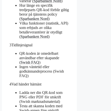
varierar (
Sparbanken Nord
)
Hur länge en specifik
tredjeparts QR-kod förblir giltig
beror på tjänstens policy
(
Sparbanken Nord
)
Vilka funktioner (statistik, API)
som erbjuds av olika
betalleverantörer är otydligt
(
Sparbanken Nord
)
3
Tidlinjesignal
QR-koden är omedelbart
användbar efter skapande
(
Swish FAQ
)
Ingen väntetid eller
godkännandeprocess (Swish
FAQ)
4
Vad händer härnäst
Ladda ner din QR-kod som
PNG eller PDF för utskrift
(Swish marknadsmaterial)
Testa att skanna koden med
Swish-appen före utskrift