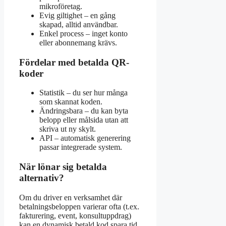
mikroföretag.
Evig giltighet – en gång
skapad, alltid användbar.
Enkel process – inget konto
eller abonnemang krävs.
Fördelar med betalda QR-
koder
Statistik – du ser hur många
som skannat koden.
Ändringsbara – du kan byta
belopp eller målsida utan att
skriva ut ny skylt.
API – automatisk generering
passar integrerade system.
När lönar sig betalda
alternativ?
Om du driver en verksamhet där
betalningsbeloppen varierar ofta (t.ex.
fakturering, event, konsultuppdrag)
kan en dynamisk betald kod spara tid