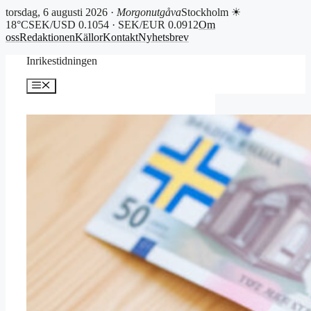
torsdag, 6 augusti 2026 ·
Morgonutgåva
Stockholm ☀
18°C
SEK/USD 0.1054 · SEK/EUR 0.0912
Om
oss
Redaktionen
Källor
Kontakt
Nyhetsbrev
Hoppa
Inrikestidningen
till
innehåll
Meny