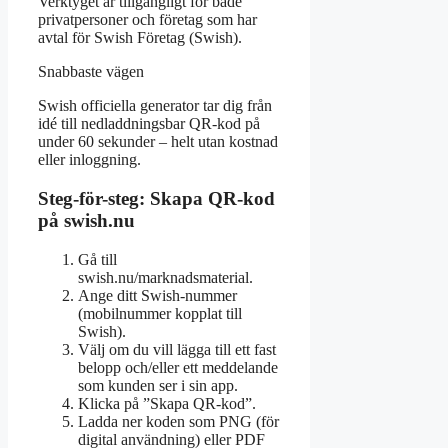
Verktyget är tillgängligt för både
privatpersoner och företag som har
avtal för Swish Företag (Swish).
Snabbaste vägen
Swish officiella generator tar dig från
idé till nedladdningsbar QR-kod på
under 60 sekunder – helt utan kostnad
eller inloggning.
Steg-för-steg: Skapa QR-kod
på swish.nu
Gå till
swish.nu/marknadsmaterial.
Ange ditt Swish-nummer
(mobilnummer kopplat till
Swish).
Välj om du vill lägga till ett fast
belopp och/eller ett meddelande
som kunden ser i sin app.
Klicka på ”Skapa QR-kod”.
Ladda ner koden som PNG (för
digital användning) eller PDF