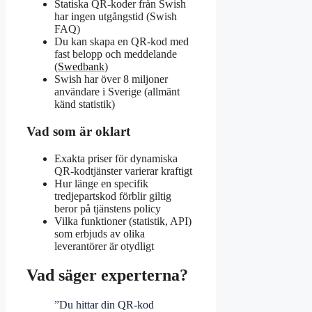
Statiska QR-koder från Swish
har ingen utgångstid (Swish
FAQ)
Du kan skapa en QR-kod med
fast belopp och meddelande
(
Swedbank
)
Swish har över 8 miljoner
användare i Sverige (allmänt
känd statistik)
Vad som är oklart
Exakta priser för dynamiska
QR-kodtjänster varierar kraftigt
Hur länge en specifik
tredjepartskod förblir giltig
beror på tjänstens policy
Vilka funktioner (statistik, API)
som erbjuds av olika
leverantörer är otydligt
Vad säger experterna?
”Du hittar din QR-kod