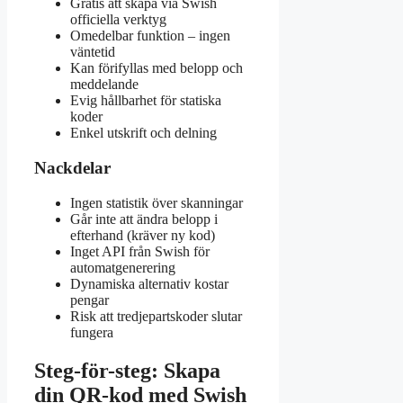
Gratis att skapa via Swish
officiella verktyg
Omedelbar funktion – ingen
väntetid
Kan förifyllas med belopp och
meddelande
Evig hållbarhet för statiska
koder
Enkel utskrift och delning
Nackdelar
Ingen statistik över skanningar
Går inte att ändra belopp i
efterhand (kräver ny kod)
Inget API från Swish för
automatgenerering
Dynamiska alternativ kostar
pengar
Risk att tredjepartskoder slutar
fungera
Steg-för-steg: Skapa
din QR-kod med Swish