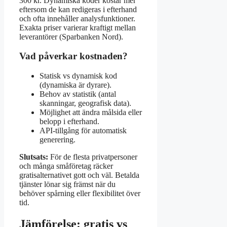
300 kr. Dynamiska koder kostar mer
eftersom de kan redigeras i efterhand
och ofta innehåller analysfunktioner.
Exakta priser varierar kraftigt mellan
leverantörer (Sparbanken Nord).
Vad påverkar kostnaden?
Statisk vs dynamisk kod
(dynamiska är dyrare).
Behov av statistik (antal
skanningar, geografisk data).
Möjlighet att ändra målsida eller
belopp i efterhand.
API-tillgång för automatisk
generering.
Slutsats:
För de flesta privatpersoner
och många småföretag räcker
gratisalternativet gott och väl. Betalda
tjänster lönar sig främst när du
behöver spårning eller flexibilitet över
tid.
Jämförelse: gratis vs