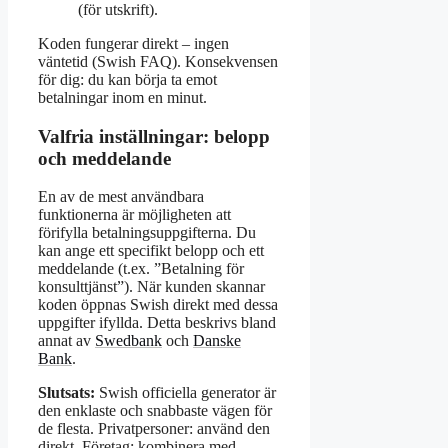
(för utskrift).
Koden fungerar direkt – ingen
väntetid (Swish FAQ). Konsekvensen
för dig: du kan börja ta emot
betalningar inom en minut.
Valfria inställningar: belopp
och meddelande
En av de mest användbara
funktionerna är möjligheten att
förifylla betalningsuppgifterna. Du
kan ange ett specifikt belopp och ett
meddelande (t.ex. ”Betalning för
konsulttjänst”). När kunden skannar
koden öppnas Swish direkt med dessa
uppgifter ifyllda. Detta beskrivs bland
annat av
Swedbank
och
Danske
Bank
.
Slutsats:
Swish officiella generator är
den enklaste och snabbaste vägen för
de flesta. Privatpersoner: använd den
direkt. Företag: kombinera med