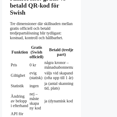
betald QR-kod för
Swish
Tre dimensioner där skillnaden mellan
gratis officiell och betald
tredjepartslösning blir tydligast:
kostnad, kontroll och hållbarhet.
Gratis
Betald (tredje
Funktion
(Swish
part)
officiell)
några kronor –
Pris
0 kr
månadsabonnemang
evig
väljs vid skapande
Giltighet
(statisk)
(ofta upp till 1 år)
ja (antal skanningar,
Statistik
ingen
tid, plats)
nej –
Ändring
måste
av belopp
ja (dynamisk kod)
skapa
i efterhand
ny kod
API för