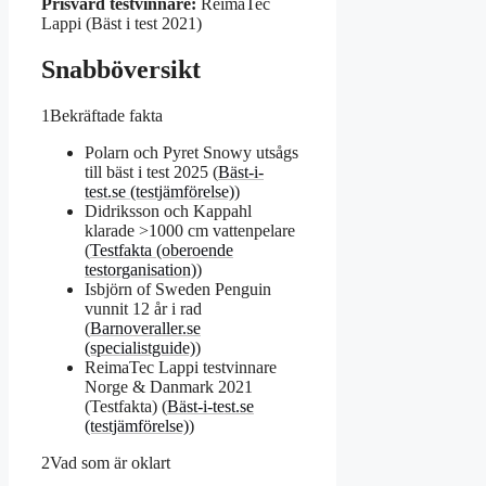
Prisvärd testvinnare:
ReimaTec
Lappi (Bäst i test 2021)
Snabböversikt
1
Bekräftade fakta
Polarn och Pyret Snowy utsågs
till bäst i test 2025 (
Bäst-i-
test.se (testjämförelse)
)
Didriksson och Kappahl
klarade >1000 cm vattenpelare
(
Testfakta (oberoende
testorganisation)
)
Isbjörn of Sweden Penguin
vunnit 12 år i rad
(
Barnoveraller.se
(specialistguide)
)
ReimaTec Lappi testvinnare
Norge & Danmark 2021
(Testfakta) (
Bäst-i-test.se
(testjämförelse)
)
2
Vad som är oklart