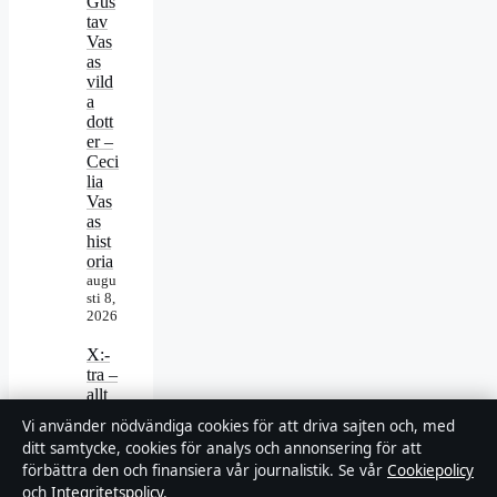
Gus
tav
Vas
as
vild
a
dott
er –
Ceci
lia
Vas
as
hist
oria
augu
sti 8,
2026
X:-
tra –
allt
om
Vi använder nödvändiga cookies för att driva sajten och, med
buti
ditt samtycke, cookies för analys och annonsering för att
kske
förbättra den och finansiera vår journalistik. Se vår
Cookiepolicy
djan
och
Integritetspolicy
.
,