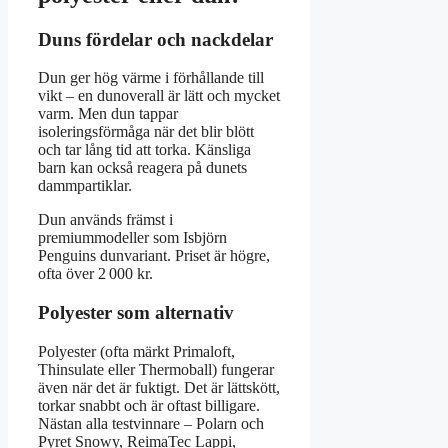
Duns fördelar och nackdelar
Dun ger hög värme i förhållande till
vikt – en dunoverall är lätt och mycket
varm. Men dun tappar
isoleringsförmåga när det blir blött
och tar lång tid att torka. Känsliga
barn kan också reagera på dunets
dammpartiklar.
Dun används främst i
premiummodeller som Isbjörn
Penguins dunvariant. Priset är högre,
ofta över 2 000 kr.
Polyester som alternativ
Polyester (ofta märkt Primaloft,
Thinsulate eller Thermoball) fungerar
även när det är fuktigt. Det är lättskött,
torkar snabbt och är oftast billigare.
Nästan alla testvinnare – Polarn och
Pyret Snowy, ReimaTec Lappi,