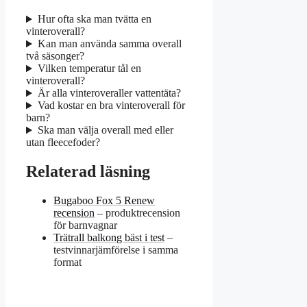
Hur ofta ska man tvätta en
vinteroverall?
Kan man använda samma overall
två säsonger?
Vilken temperatur tål en
vinteroverall?
Är alla vinteroveraller vattentäta?
Vad kostar en bra vinteroverall för
barn?
Ska man välja overall med eller
utan fleecefoder?
Relaterad läsning
Bugaboo Fox 5 Renew
recension
– produktrecension
för barnvagnar
Trätrall balkong bäst i test
–
testvinnarjämförelse i samma
format