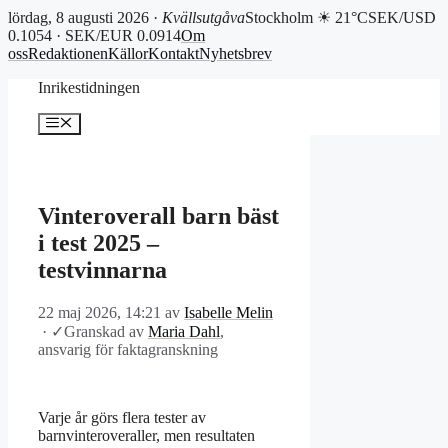
lördag, 8 augusti 2026 ·
Kvällsutgåva
Stockholm ☀ 21°C
SEK/USD
0.1054 · SEK/EUR 0.0914
Om
oss
Redaktionen
Källor
Kontakt
Nyhetsbrev
Hoppa
Inrikestidningen
till
innehåll
Meny
Vinteroverall barn bäst
i test 2025 –
testvinnarna
22 maj 2026, 14:21
av
Isabelle Melin
·
✓
Granskad av
Maria Dahl
,
ansvarig för faktagranskning
Varje år görs flera tester av
barnvinteroveraller, men resultaten