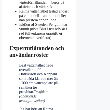
vinterförhållanden – beror på
aktivitet och väderlek
Reima vattentäthet testad endast
på en modell – andra modeller
kan prestera annorlunda
Isbjörn of Sweden Penguin har
vunnit priset Bäst i test tolv år i
rad (tillverkarens uppgift, ej
oberoende verifierat)
Expertutlåtanden och
användarröster
Bäst vattentäthet hade
overallerna från
Didriksson och Kappahl
som båda klarade mer än
1 000 cm vattenpelare på
samtliga tre
provbitar.
Testfakta
(oberoende
testorganisation)
Jag har hört att Reima