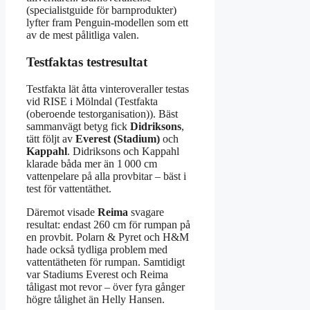
(specialistguide för barnprodukter)
lyfter fram Penguin-modellen som ett
av de mest pålitliga valen.
Testfaktas testresultat
Testfakta lät åtta vinteroveraller testas
vid RISE i Mölndal (Testfakta
(oberoende testorganisation)). Bäst
sammanvägt betyg fick
Didriksons
,
tätt följt av
Everest (Stadium)
och
Kappahl
. Didriksons och Kappahl
klarade båda mer än 1 000 cm
vattenpelare på alla provbitar – bäst i
test för vattentäthet.
Däremot visade
Reima
svagare
resultat: endast 260 cm för rumpan på
en provbit. Polarn & Pyret och H&M
hade också tydliga problem med
vattentätheten för rumpan. Samtidigt
var Stadiums Everest och Reima
tåligast mot revor – över fyra gånger
högre tålighet än Helly Hansen.