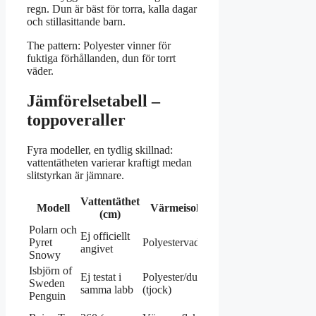
regn. Dun är bäst för torra, kalla dagar
och stillasittande barn.
The pattern: Polyester vinner för
fuktiga förhållanden, dun för torrt
väder.
Jämförelsetabell –
toppoveraller
Fyra modeller, en tydlig skillnad:
vattentätheten varierar kraftigt medan
slitstyrkan är jämnare.
Vattentäthet
Pris
Modell
Värmeisolering
Slitstyrka
(cm)
(ca)
Polarn och
1500–
Ej officiellt
Pyret
Polyestervaddering
God
2000
angivet
Snowy
kr
Isbjörn of
1800–
Ej testat i
Polyester/dun
Sweden
Hög
2500
samma labb
(tjock)
Penguin
kr
Hög (bäst
1000–