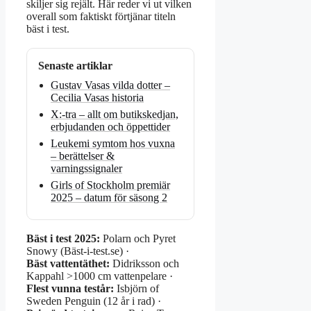
skiljer sig rejält. Här reder vi ut vilken
overall som faktiskt förtjänar titeln
bäst i test.
Senaste artiklar
Gustav Vasas vilda dotter –
Cecilia Vasas historia
X:-tra – allt om butikskedjan,
erbjudanden och öppettider
Leukemi symtom hos vuxna
– berättelser &
varningssignaler
Girls of Stockholm premiär
2025 – datum för säsong 2
Bäst i test 2025:
Polarn och Pyret
Snowy (Bäst-i-test.se) ·
Bäst vattentäthet:
Didriksson och
Kappahl >1000 cm vattenpelare ·
Flest vunna testår:
Isbjörn of
Sweden Penguin (12 år i rad) ·