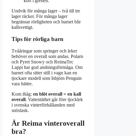
kort i grenen.
Undvik för många lager – två till tre
lager räcker. För många lager
begränsar rörligheten och barnet blir
kallsvettigt.
Tips för rörliga barn
Tvååringar som springer och leker
behöver en overall som andas. Polarn
och Pyret Snowy och ReimaTec
Lappi har god andningsförmåga. Om
barnet ofta sitter still i vagn kan en
tjockare modell som Isbjörn Penguin
vara bättre.
Kom ihåg:
en blöt overall = en kall
overall
. Vattentäthet går före tjocklek
i svenska vinterförhållanden med
snöslask.
Är Reima vinteroverall
bra?