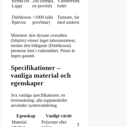
ReimaTec
260 (rumpa,
Värmereflekterande
i
1500
Lappi
en provbit)
foder
Testfakta)
kr
800–
Didriksson
>1000 (alla
Tunnare, fungerar
God
1200
Bjärven
provbitar)
med underställ
kr
Mönstret: den dyraste overallen
(Isbjörn) vinner inget laboratorietest,
medan den billigaste (Didriksson)
presterar bäst i vattentäthet. Priset är
ingen garanti.
Specifikationer –
vanliga material och
egenskaper
Sex vanliga specifikationer, en
överraskning: alla toppmodeller
använder syntetvaddering.
Egenskap
Vanligt värde
Källa
Material
Polyester eller
Testfakta