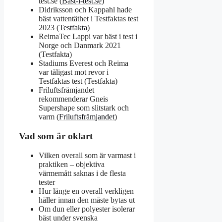
test.se (
Bäst-i-test.se
)
Didriksson och Kappahl hade
bäst vattentäthet i Testfaktas test
2023 (
Testfakta
)
ReimaTec Lappi var bäst i test i
Norge och Danmark 2021
(Testfakta)
Stadiums Everest och Reima
var tåligast mot revor i
Testfaktas test (Testfakta)
Friluftsfrämjandet
rekommenderar Gneis
Supershape som slitstark och
varm (
Friluftsfrämjandet
)
Vad som är oklart
Vilken overall som är varmast i
praktiken – objektiva
värmemått saknas i de flesta
tester
Hur länge en overall verkligen
håller innan den måste bytas ut
Om dun eller polyester isolerar
bäst under svenska