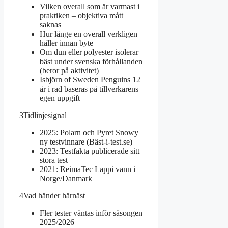
Vilken overall som är varmast i
praktiken – objektiva mått
saknas
Hur länge en overall verkligen
håller innan byte
Om dun eller polyester isolerar
bäst under svenska förhållanden
(beror på aktivitet)
Isbjörn of Sweden Penguins 12
år i rad baseras på tillverkarens
egen uppgift
3
Tidlinjesignal
2025: Polarn och Pyret Snowy
ny testvinnare (Bäst-i-test.se)
2023: Testfakta publicerade sitt
stora test
2021: ReimaTec Lappi vann i
Norge/Danmark
4
Vad händer härnäst
Fler tester väntas inför säsongen
2025/2026