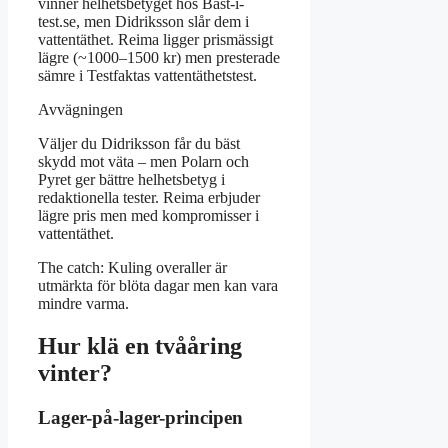
vinner helhetsbetyget hos Bäst-i-
test.se, men Didriksson slår dem i
vattentäthet. Reima ligger prismässigt
lägre (~1000–1500 kr) men presterade
sämre i Testfaktas vattentäthetstest.
Avvägningen
Väljer du Didriksson får du bäst
skydd mot väta – men Polarn och
Pyret ger bättre helhetsbetyg i
redaktionella tester. Reima erbjuder
lägre pris men med kompromisser i
vattentäthet.
The catch: Kuling overaller är
utmärkta för blöta dagar men kan vara
mindre varma.
Hur klä en tvååring
vinter?
Lager-på-lager-principen