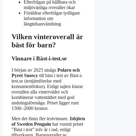
Efterfrågan på hållbara och
miljövänliga overaller ökar
Föräldrar efterfrågar tydligare
information om
långtidsanvändning
Vilken vinteroverall är
bäst för barn?
Vinnare i Bäst-i-test.se
I början av 2025 utsågs
Polarn och
Pyret Snowy
till bäst i test av Bäst-i-
test.se (testjämförelse med
konsumentfokus). Enligt sajten klarar
overallen alla vinterväder och
kombinerar vattentäthet med god
andningsförmåga. Priset ligger runt
1500–2000 kronor.
Men det finns fler testvinnare.
Isbjörn
of Sweden Penguin
har vunnit priset
”Bäst i test” tolv år i rad, enligt
tillverkaren. Barnoveraller.se