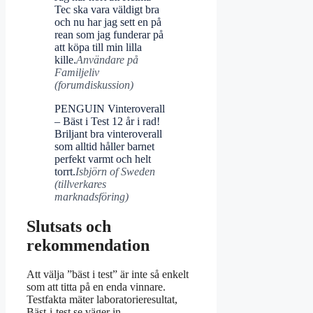
Tec ska vara väldigt bra
och nu har jag sett en på
rean som jag funderar på
att köpa till min lilla
kille.
Användare på
Familjeliv
(forumdiskussion)
PENGUIN Vinteroverall
– Bäst i Test 12 år i rad!
Briljant bra vinteroverall
som alltid håller barnet
perfekt varmt och helt
torrt.
Isbjörn of Sweden
(tillverkares
marknadsföring)
Slutsats och
rekommendation
Att välja ”bäst i test” är inte så enkelt
som att titta på en enda vinnare.
Testfakta mäter laboratorieresultat,
Bäst-i-test.se väger in