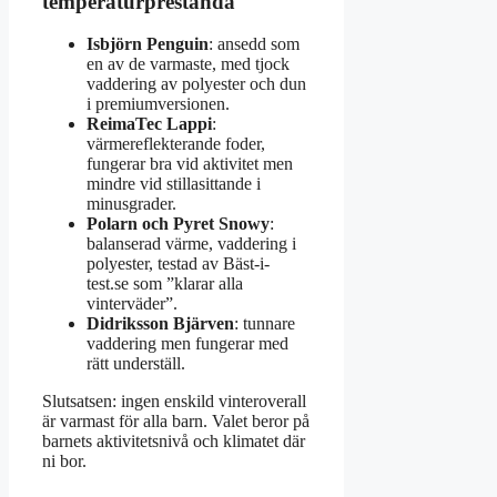
temperaturprestanda
Isbjörn Penguin
: ansedd som
en av de varmaste, med tjock
vaddering av polyester och dun
i premiumversionen.
ReimaTec Lappi
:
värmereflekterande foder,
fungerar bra vid aktivitet men
mindre vid stillasittande i
minusgrader.
Polarn och Pyret Snowy
:
balanserad värme, vaddering i
polyester, testad av Bäst-i-
test.se som ”klarar alla
vinterväder”.
Didriksson Bjärven
: tunnare
vaddering men fungerar med
rätt underställ.
Slutsatsen: ingen enskild vinteroverall
är varmast för alla barn. Valet beror på
barnets aktivitetsnivå och klimatet där
ni bor.