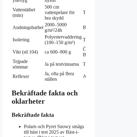
yttertyg
nylon
500 cm
Vattentäthet
vattenpelare för
Testfakta
(min)
bra skydd
2000–5000
Andningsbarhet
Branschstandard
g/m²/24h
Polyestervaddering
Isolering
Tillverkardata
(100–150 g/m²)
Översikt från
Vikt (stl 104)
ca 600–900 g
Bäst-i-test.se
Tejpade
Ja på testvinnarna
Testfakta
sömmar
Ja, ofta på flera
Reflexer
Allmän spec
ställen
Bekräftade fakta och
oklarheter
Bekräftade fakta
Polarn och Pyret Snowy utsågs
till bäst i test 2025 av Bäst-i-