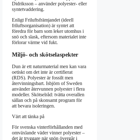
Didriksson – använder polyester- eller
syntetvaddering.
Enligt Friluftsfrämjandet (ideell
friluftsorganisation) är syntet att
föredra för barn som leker utomhus i
snö och slask, eftersom materialet inte
förlorar värme vid fukt.
Miljö- och skötselaspekter
Dun är ett naturmaterial men kan vara
oetiskt om det inte är certifierat
(RDS). Polyester är fossilt men
återvinningsbart. Isbjörn of Sweden
använder återvunnen polyester i flera
modeller. Skötselråd: tvätta overallen
sällan och på skonsamt program för
att bevara isoleringen.
Värt att tänka på
För svenska vinterförhållanden med
omväxlande väder vinner polyester –
det är tryggare när snön övergår i