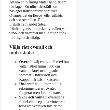
Att klä en tvååring vinter handlar om
rätt lager. Ett
ullunderställ
som
baslager transporterar bort fukt.
Ovanpå det en fleece- eller ulltröja,
och sist overallen. Enligt
Friluftsfrämjandet (ideell
friluftsorganisation) ska overallen vara
vind- och vattentät men inte för tjock
– rörlighet är viktig.
Välja rätt overall och
underkläder
Overall
: välj en modell med bra
vattentäthet (minst 500 cm
vattenpelare) och tejpade
sömmar. Didriksson och
Kappahl är bäst i klassen.
Underställ
: ull (merinoull)
rekommenderas. Syntet
fungerar men luktar lättare.
Skor och vantar
: overallens
fotdel eller separata vinterskor –
testa att overallen inte är för