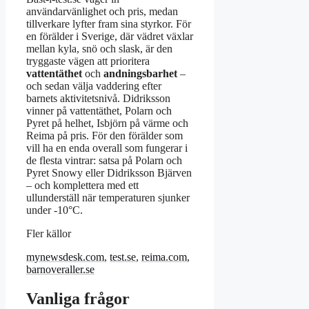
användarvänlighet och pris, medan
tillverkare lyfter fram sina styrkor. För
en förälder i Sverige, där vädret växlar
mellan kyla, snö och slask, är den
tryggaste vägen att prioritera
vattentäthet
och
andningsbarhet
–
och sedan välja vaddering efter
barnets aktivitetsnivå. Didriksson
vinner på vattentäthet, Polarn och
Pyret på helhet, Isbjörn på värme och
Reima på pris. För den förälder som
vill ha en enda overall som fungerar i
de flesta vintrar: satsa på Polarn och
Pyret Snowy eller Didriksson Bjärven
– och komplettera med ett
ullunderställ när temperaturen sjunker
under -10°C.
Fler källor
mynewsdesk.com
,
test.se
,
reima.com
,
barnoveraller.se
Vanliga frågor