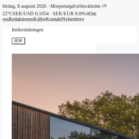
lördag, 8 augusti 2026 ·
Morgonutgåva
Stockholm ⛅
22°C
SEK/USD 0.1054 · SEK/EUR 0.0914
Om
oss
Redaktionen
Källor
Kontakt
Nyhetsbrev
Hoppa
Inrikestidningen
till
innehåll
Meny