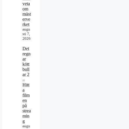
veta
om
mäst
erve
rket
augu
sti 7,
2026
Det
regn
ar
kött
bull
ar 2
–
Hitt
a
film
en
på
strea
min
g
augu