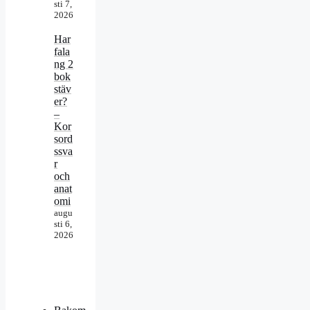
sti 7,
2026
Har
fala
ng 2
bok
stäv
er?
–
Kor
sord
ssva
r
och
anat
omi
augu
sti 6,
2026