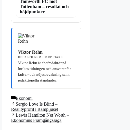
Tamworth FC mot
Tottenham – resultat och
höjdpunkter
Viktor Rehn
REDAKTIONSMEDARBETARE
Viktor Rehn är chefredaktör på
Inrikes tidningen och ansvarar för
kultur- och nöjesbevakning samt
redaktionella standarder.
Kategorier
Ekonomi
Sergio Love Is Blind –
Realityprofil i Rampljuset
Lewis Hamilton Net Worth –
Ekonomins Framgångssaga