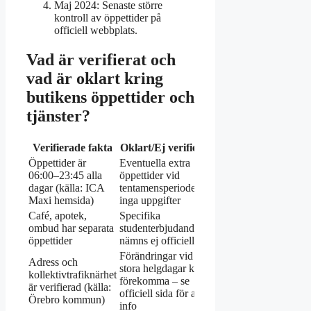
Maj 2024:
Senaste större
kontroll av öppettider på
officiell webbplats.
Vad är verifierat och
vad är oklart kring
butikens öppettider och
tjänster?
Verifierade fakta
Oklart/Ej verifierat
Öppettider är
Eventuella extra
06:00–23:45 alla
öppettider vid
dagar (källa: ICA
tentamensperioder –
Maxi hemsida)
inga uppgifter
Café, apotek,
Specifika
ombud har separata
studenterbjudanden
öppettider
nämns ej officiellt
Förändringar vid
Adress och
stora helgdagar kan
kollektivtrafiknärhet
förekomma – se
är verifierad (källa:
officiell sida för akut
Örebro kommun)
info