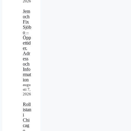
2026
Jem
och
Fix
Sjöb
o –
Öpp
ettid
er,
Adr
ess
och
Info
rmat
ion
augu
sti 7,
2026
Roll
istan
i
Chi
cag
o