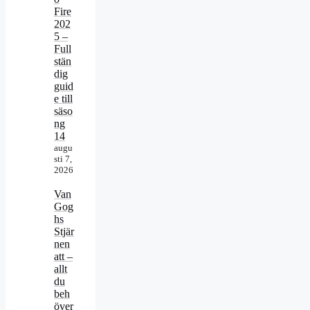
Fire
202
5 –
Full
stän
dig
guid
e till
säso
ng
14
augu
sti 7,
2026
Van
Gog
hs
Stjär
nen
att –
allt
du
beh
över