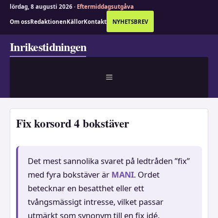
lördag, 8 augusti 2026 ·
Eftermiddagsutgåva
Om oss
Redaktionen
Källor
Kontakt
NYHETSBREV
Hoppa
Inrikestidningen
till
innehåll
MENY
Fix korsord 4 bokstäver
Det mest sannolika svaret på ledtråden ”fix”
med fyra bokstäver är
MANI
. Ordet
betecknar en besatthet eller ett
tvångsmässigt intresse, vilket passar
utmärkt som synonym till en fix idé.