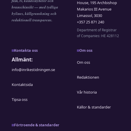
film, tv, kändisnyheter och
House, 195 Archbishop
branschinsikt — med tydliga
Makarios III Avenue
bylines, källgranskning och
Limassol, 3030
redaktionell transparens.
+357 25 871 240
Department of Registrar
of Companies: HE 428112
Kontakta oss
Om oss
Allmänt:
Om oss
info@inrikestidningen.se
Redaktionen
Kontaktsida
Vår historia
Tipsa oss
Källor & standarder
Förtroende & standarder