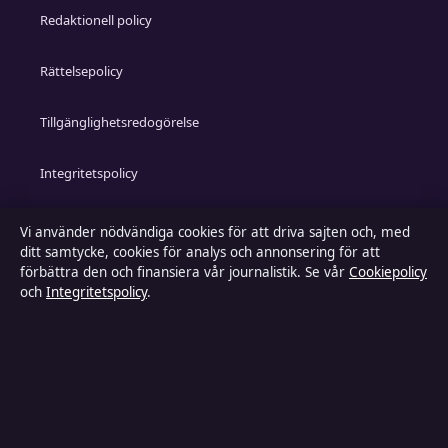
Redaktionell policy
Rättelsepolicy
Tillgänglighetsredogörelse
Integritetspolicy
Kändisar & integritet
Vi använder nödvändiga cookies för att driva sajten och, med
ditt samtycke, cookies för analys och annonsering för att
förbättra den och finansiera vår journalistik. Se vår
Cookiepolicy
och
Integritetspolicy
.
Om Inrikestidningen i korthet
Inrikestidningen är en oberoende svensk digital nyhetssajt
med fokus på film, tv, kultur och nöjesnyheter. Varje artikel
har en namngiven byline, granskas av en redaktör och
faktagranskas innan publicering.