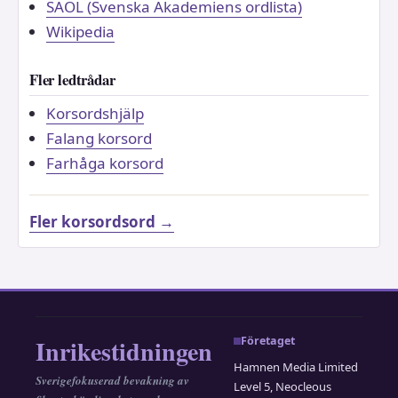
SAOL (Svenska Akademiens ordlista)
Wikipedia
Fler ledtrådar
Korsordshjälp
Falang korsord
Farhåga korsord
Fler korsordsord →
Inrikestidningen
Företaget
Hamnen Media Limited
Sverigefokuserad bevakning av
Level 5, Neocleous