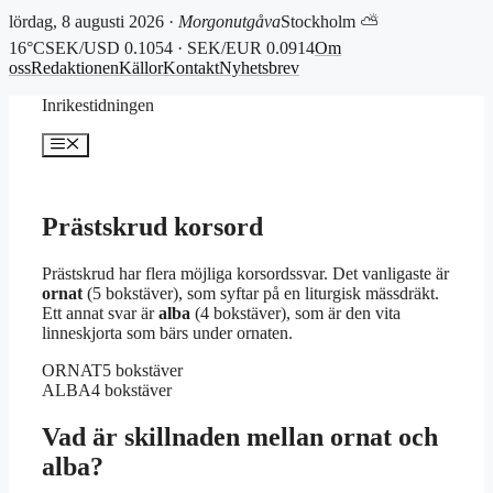
lördag, 8 augusti 2026 ·
Morgonutgåva
Stockholm ⛅
16°C
SEK/USD 0.1054 · SEK/EUR 0.0914
Om
oss
Redaktionen
Källor
Kontakt
Nyhetsbrev
Hoppa
Inrikestidningen
till
innehåll
Meny
Prästskrud korsord
Prästskrud har flera möjliga korsordssvar. Det vanligaste är
ornat
(5 bokstäver), som syftar på en liturgisk mässdräkt.
Ett annat svar är
alba
(4 bokstäver), som är den vita
linneskjorta som bärs under ornaten.
ORNAT
5 bokstäver
ALBA
4 bokstäver
Vad är skillnaden mellan ornat och
alba?