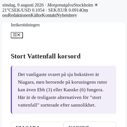
söndag, 9 augusti 2026 ·
Morgonutgåva
Stockholm ☀
21°C
SEK/USD 0.1054 · SEK/EUR 0.0914
Om
oss
Redaktionen
Källor
Kontakt
Nyhetsbrev
Hoppa
Inrikestidningen
till
innehåll
Meny
Stort Vattenfall korsord
Det vanligaste svaret på sju bokstäver är
Niagara, men beroende på korsningens rutor
kan även Ebb (3) eller Kanske (6) fungera.
Här är de troligaste alternativen för ”stort
vattenfall” sorterade efter sannolikhet.