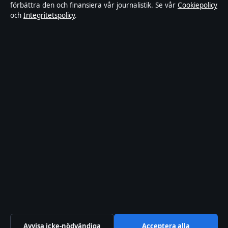
förbättra den och finansiera vår journalistik. Se vår
Cookiepolicy
och
Integritetspolicy
.
Om Inrikestidningen i korthet
Inrikestidningen är en oberoende svensk digital nyhetssajt med
fokus på film, tv, kultur och nöjesnyheter. Varje artikel har en
namngiven byline, granskas av en redaktör och faktagranskas innan
publicering.
Innehållet är endast avsett för allmän information. Allmänna
förfrågningar:
info@inrikestidningen.se
. Rättelser:
corrections@inrikestidningen.se
.
Utgivare:
Hamnen Media Limited, Limassol ·
Ansvarig utgivare:
Viktor Rehn, Chefredaktör · Department of Registrar of Companies
HE 428112
© 2026 Inrikestidningen · Hamnen Media Limited ·
Så verifierar vi vår rapportering
·
WorldRSS
Avvisa icke-nödvändiga
Acceptera alla