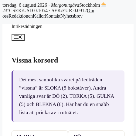
torsdag, 6 augusti 2026 ·
Morgonutgåva
Stockholm
23°C
SEK/USD 0.1054 · SEK/EUR 0.0912
Om
oss
Redaktionen
Källor
Kontakt
Nyhetsbrev
Hoppa
Inrikestidningen
till
innehåll
Meny
Vissna korsord
Det mest sannolika svaret på ledtråden
”vissna” är SLOKA (5 bokstäver). Andra
vanliga svar är DÖ (2), TORKA (5), GULNA
(5) och BLEKNA (6). Här har du en snabb
lista att pricka av i rutnätet.