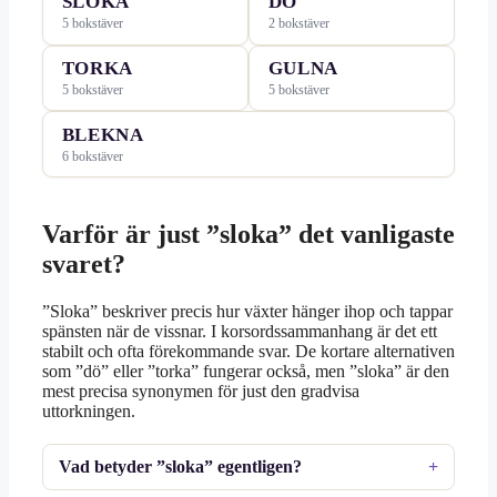
SLOKA
DÖ
5 bokstäver
2 bokstäver
TORKA
GULNA
5 bokstäver
5 bokstäver
BLEKNA
6 bokstäver
Varför är just ”sloka” det vanligaste
svaret?
”Sloka” beskriver precis hur växter hänger ihop och tappar
spänsten när de vissnar. I korsordssammanhang är det ett
stabilt och ofta förekommande svar. De kortare alternativen
som ”dö” eller ”torka” fungerar också, men ”sloka” är den
mest precisa synonymen för just den gradvisa
uttorkningen.
Vad betyder ”sloka” egentligen?