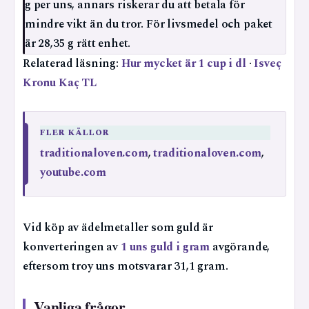
g per uns, annars riskerar du att betala för
mindre vikt än du tror. För livsmedel och paket
är 28,35 g rätt enhet.
Relaterad läsning:
Hur mycket är 1 cup i dl
·
Isveç
Kronu Kaç TL
FLER KÄLLOR
traditionaloven.com
,
traditionaloven.com
,
youtube.com
Vid köp av ädelmetaller som guld är
konverteringen av
1 uns guld i gram
avgörande,
eftersom troy uns motsvarar 31,1 gram.
Vanliga frågor