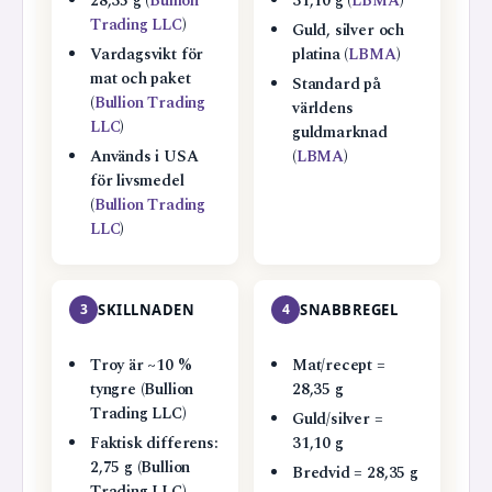
28,35 g (
Bullion
31,10 g (
LBMA
)
Trading LLC
)
Guld, silver och
Vardagsvikt för
platina (
LBMA
)
mat och paket
Standard på
(
Bullion Trading
världens
LLC
)
guldmarknad
Används i USA
(
LBMA
)
för livsmedel
(
Bullion Trading
LLC
)
3
SKILLNADEN
4
SNABBREGEL
Troy är ~10 %
Mat/recept =
tyngre (Bullion
28,35 g
Trading LLC)
Guld/silver =
Faktisk differens:
31,10 g
2,75 g (Bullion
Bredvid = 28,35 g