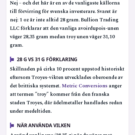
Nej – och det här är en av de vanligaste källorna
till förvirring för svenska investerare. Svaret är
nej: 1 oz är inte alltid 28 gram. Bullion Trading
LLC förklarar att den vanliga avoirdupois-unen
väger 28,35 gram medan troy unen väger 31,10
gram.
28 G VS 31 G FÖRKLARING
Skillnaden på cirka 10 procent uppstod historiskt
eftersom Troyes-vikten utvecklades oberoende av
det brittiska systemet.
Metric Conversions
anger
att termen ”troy” kommer från den franska
staden Troyes, där ädelmetaller handlades redan
under medeltiden.
NÄR ANVÄNDA VILKEN