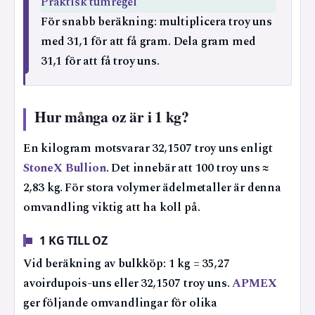
Praktisk tumregel
För snabb beräkning: multiplicera troy uns
med 31,1 för att få gram. Dela gram med
31,1 för att få troy uns.
Hur många oz är i 1 kg?
En kilogram motsvarar 32,1507 troy uns enligt
StoneX Bullion
. Det innebär att 100 troy uns ≈
2,83 kg. För stora volymer ädelmetaller är denna
omvandling viktig att ha koll på.
1 KG TILL OZ
Vid beräkning av bulkköp: 1 kg = 35,27
avoirdupois-uns eller 32,1507 troy uns.
APMEX
ger följande omvandlingar för olika