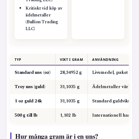
Trading LLC)
Kritiskt vid köp av
ädelmetaller
(Bullion Trading
LLC)
TYP
VIKT I GRAM
ANVÄNDNING
Standard uns (oz)
28,34952 g
Livsmedel, paket i U
Troy uns (guld)
31,1035 g
Ädelmetaller världen
1 oz guld 24k
31,1035 g
Standard guldvikt
500 g till lb
1,102 lb
Internationell handel
Hur många gram är i en uns?