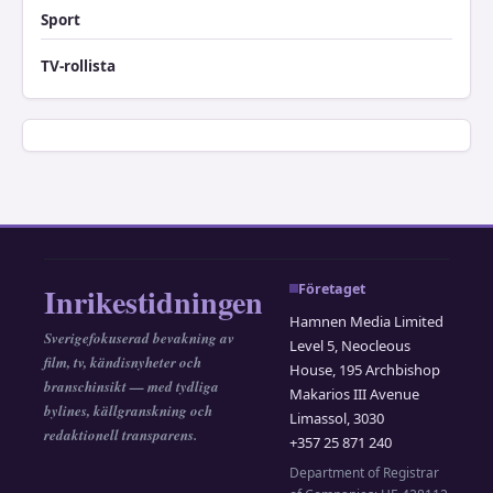
Sport
TV-rollista
Inrikestidningen
Företaget
Hamnen Media Limited
Sverigefokuserad bevakning av
Level 5, Neocleous
film, tv, kändisnyheter och
House, 195 Archbishop
branschinsikt — med tydliga
Makarios III Avenue
bylines, källgranskning och
Limassol, 3030
redaktionell transparens.
+357 25 871 240
Department of Registrar