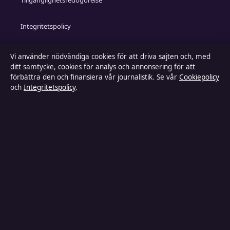
Tillgänglighetsredogörelse
Integritetspolicy
Kändisar & integritet
Vi använder nödvändiga cookies för att driva sajten och, med
ditt samtycke, cookies för analys och annonsering för att
förbättra den och finansiera vår journalistik. Se vår
Cookiepolicy
och
Integritetspolicy
.
Om Inrikestidningen i korthet
Inrikestidningen är en oberoende svensk digital nyhetssajt
med fokus på film, tv, kultur och nöjesnyheter. Varje artikel
har en namngiven byline, granskas av en redaktör och
faktagranskas innan publicering.
Innehållet är endast avsett för allmän information. Allmänna
förfrågningar:
info@inrikestidningen.se
. Rättelser:
corrections@inrikestidningen.se
.