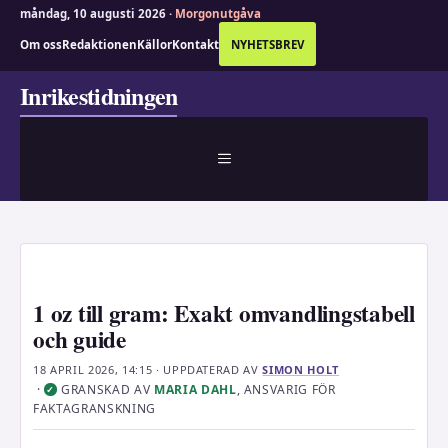
måndag, 10 augusti 2026 ·
Morgonutgåva
Om oss
Redaktionen
Källor
Kontakt
NYHETSBREV
Hoppa
Inrikestidningen
till
innehåll
MENY
1 oz till gram: Exakt omvandlingstabell
och guide
18 APRIL 2026, 14:15
· UPPDATERAD
AV
SIMON HOLT
·
GRANSKAD AV
MARIA DAHL
, ANSVARIG FÖR
✓
FAKTAGRANSKNING