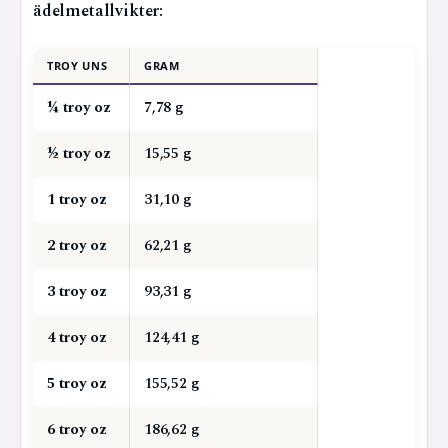
ädelmetallvikter:
TROY UNS
GRAM
¼ troy oz
7,78 g
½ troy oz
15,55 g
1 troy oz
31,10 g
2 troy oz
62,21 g
3 troy oz
93,31 g
4 troy oz
124,41 g
5 troy oz
155,52 g
6 troy oz
186,62 g