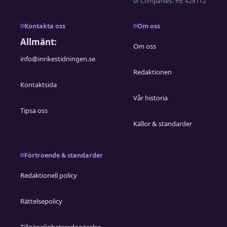
of Companies: HE 428112
Kontakta oss
Om oss
Allmänt:
Om oss
info@inrikestidningen.se
Redaktionen
Kontaktsida
Vår historia
Tipsa oss
Källor & standarder
Förtroende & standarder
Redaktionell policy
Rättelsepolicy