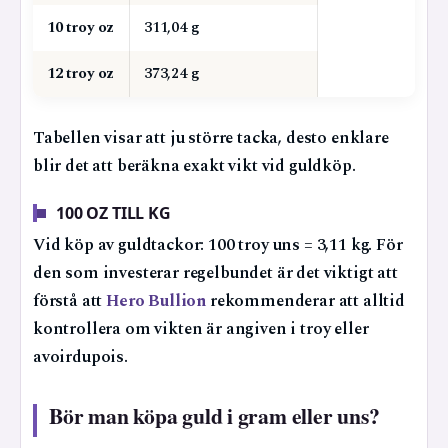
10 troy oz
311,04 g
12 troy oz
373,24 g
Tabellen visar att ju större tacka, desto enklare
blir det att beräkna exakt vikt vid guldköp.
100 OZ TILL KG
Vid köp av guldtackor: 100 troy uns = 3,11 kg. För
den som investerar regelbundet är det viktigt att
förstå att
Hero Bullion
rekommenderar att alltid
kontrollera om vikten är angiven i troy eller
avoirdupois.
Bör man köpa guld i gram eller uns?