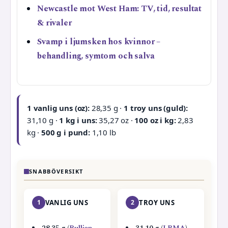
Newcastle mot West Ham: TV, tid, resultat
& rivaler
Svamp i ljumsken hos kvinnor –
behandling, symtom och salva
1 vanlig uns (oz):
28,35 g ·
1 troy uns (guld):
31,10 g ·
1 kg i uns:
35,27 oz ·
100 oz i kg:
2,83
kg ·
500 g i pund:
1,10 lb
SNABBÖVERSIKT
1
VANLIG UNS
2
TROY UNS