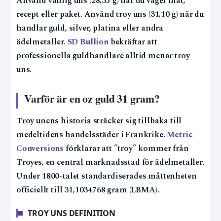
Använd vanlig uns (28,35 g) när du väger mat,
recept eller paket. Använd troy uns (31,10 g) när du
handlar guld, silver, platina eller andra
ädelmetaller.
SD Bullion
bekräftar att
professionella guldhandlare alltid menar troy
uns.
Varför är en oz guld 31 gram?
Troy unens historia sträcker sig tillbaka till
medeltidens handelsstäder i Frankrike.
Metric
Conversions
förklarar att ”troy” kommer från
Troyes, en central marknadsstad för ädelmetaller.
Under 1800-talet standardiserades måttenheten
officiellt till 31,1034768 gram (LBMA).
TROY UNS DEFINITION