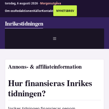
torsdag, 6 augusti 2026 ·
Morgonutgåva
Om oss
Redaktionen
Källor
Kontakt
NYHETSBREV
Hoppa
Inrikestidningen
till
innehåll
MENY
Annons- & affiliateinformation
Hur finansieras Inrikes
tidningen?
Inrikes tidningen finansieras genom