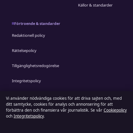
Källor & standarder
Förtroende & standarder
Redaktionell policy
Rättelsepolicy
Tillgänglighetsredogörelse
Integritetspolicy
Kändisar & integritet
Vi använder nödvändiga cookies för att driva sajten och, med
ditt samtycke, cookies för analys och annonsering för att
förbättra den och finansiera vår journalistik. Se vår
Cookiepolicy
och
Integritetspolicy
.
Om Inrikestidningen i korthet
Inrikestidningen är en oberoende svensk digital nyhetssajt