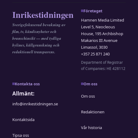
Inrikestidningen
Företaget
Hamnen Media Limited
Sverigefokuserad bevakning av
Level 5, Neocleous
film, tv, kändisnyheter och
House, 195 Archbishop
branschinsikt — med tydliga
Makarios III Avenue
bylines, källgranskning och
Limassol, 3030
redaktionell transparens.
+357 25 871 240
Department of Registrar
of Companies: HE 428112
Kontakta oss
Om oss
Allmänt:
Om oss
info@inrikestidningen.se
Redaktionen
Kontaktsida
Vår historia
Tipsa oss