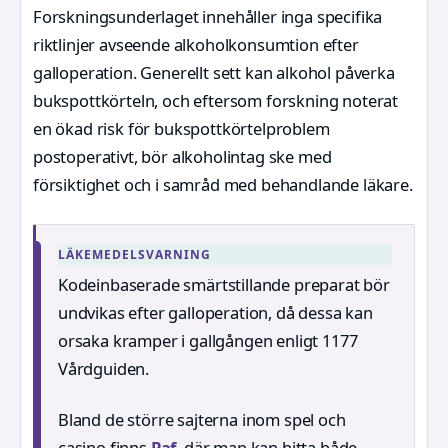
Forskningsunderlaget innehåller inga specifika
riktlinjer avseende alkoholkonsumtion efter
galloperation. Generellt sett kan alkohol påverka
bukspottkörteln, och eftersom forskning noterat
en ökad risk för bukspottkörtelproblem
postoperativt, bör alkoholintag ske med
försiktighet och i samråd med behandlande läkare.
LÄKEMEDELSVARNING
Kodeinbaserade smärtstillande preparat bör
undvikas efter galloperation, då dessa kan
orsaka kramper i gallgången enligt 1177
Vårdguiden.
Bland de större sajterna inom spel och
casino finns
Paf
, där man kan hitta både