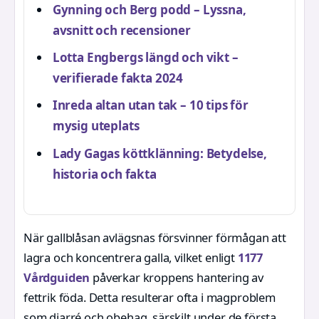
Gynning och Berg podd – Lyssna,
avsnitt och recensioner
Lotta Engbergs längd och vikt –
verifierade fakta 2024
Inreda altan utan tak – 10 tips för
mysig uteplats
Lady Gagas köttklänning: Betydelse,
historia och fakta
När gallblåsan avlägsnas försvinner förmågan att
lagra och koncentrera galla, vilket enligt
1177
Vårdguiden
påverkar kroppens hantering av
fettrik föda. Detta resulterar ofta i magproblem
som diarré och obehag, särskilt under de första