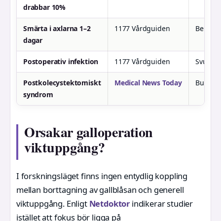
drabbar 10%
Smärta i axlarna 1–2
1177 Vårdguiden
Beror på
dagar
Postoperativ infektion
1177 Vårdguiden
Svullna
Postkolecystektomiskt
Medical News Today
Buksmär
syndrom
Orsakar galloperation
viktuppgång?
I forskningsläget finns ingen entydlig koppling
mellan borttagning av gallblåsan och generell
viktuppgång. Enligt
Netdoktor
indikerar studier
istället att fokus bör ligga på