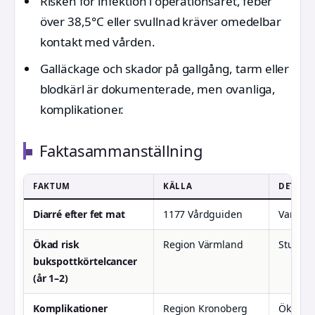
Risken för infektion i operationsåret, feber
över 38,5°C eller svullnad kräver omedelbar
kontakt med vården.
Galläckage och skador på gallgång, tarm eller
blodkärl är dokumenterade, men ovanliga,
komplikationer.
Faktasammanställning
FAKTUM
KÄLLA
DETALJ
Diarré efter fet mat
1177 Vårdguiden
Vanligt
Ökad risk
Region Värmland
Studie 
bukspottkörtelcancer
(år 1–2)
Komplikationer
Region Kronoberg
Ökad vå