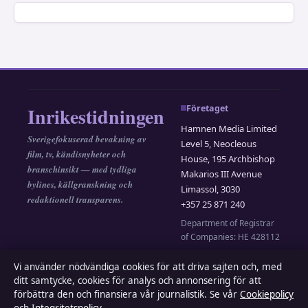
Inrikestidningen
Företaget
Hamnen Media Limited
Sverigefokuserad bevakning av
Level 5, Neocleous
film, tv, kändisnyheter och
House, 195 Archbishop
branschinsikt — med tydliga
Makarios III Avenue
bylines, källgranskning och
Limassol, 3030
redaktionell transparens.
+357 25 871 240
Department of Registrar
of Companies: HE 428112
Vi använder nödvändiga cookies för att driva sajten och, med
Kontakta oss
Om oss
ditt samtycke, cookies för analys och annonsering för att
Allmänt:
förbättra den och finansiera vår journalistik. Se vår
Cookiepolicy
Om oss