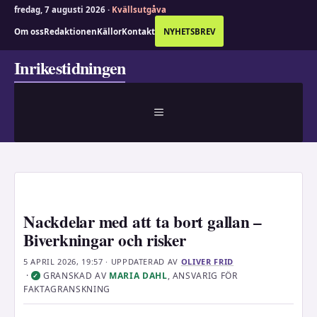
fredag, 7 augusti 2026 ·
Kvällsutgåva
Om oss
Redaktionen
Källor
Kontakt
NYHETSBREV
Hoppa
Inrikestidningen
till
innehåll
MENY
Nackdelar med att ta bort gallan –
Biverkningar och risker
5 APRIL 2026, 19:57
· UPPDATERAD
AV
OLIVER FRID
·
GRANSKAD AV
MARIA DAHL
, ANSVARIG FÖR
✓
FAKTAGRANSKNING