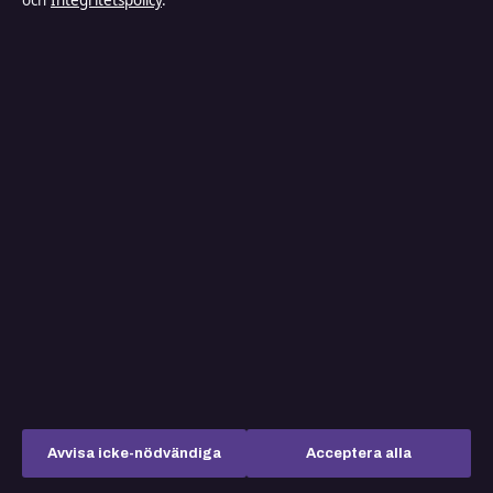
och
Integritetspolicy
.
info@inrikestidningen.se
Redaktionen
Kontaktsida
Vår historia
Tipsa oss
Källor & standarder
Förtroende & standarder
Redaktionell policy
Rättelsepolicy
Tillgänglighetsredogörelse
Integritetspolicy
Avvisa icke-nödvändiga
Acceptera alla
Kändisar & integritet