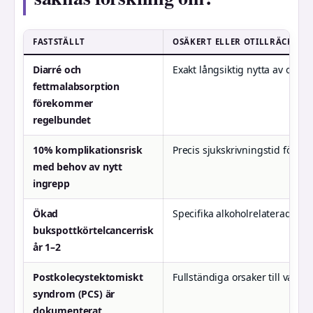
FASTSTÄLLT
OSÄKERT ELLER OTILLRÄCKLIG
Diarré och
Exakt långsiktig nytta av opera
fettmalabsorption
förekommer
regelbundet
10% komplikationsrisk
Precis sjukskrivningstid för al
med behov av nytt
ingrepp
Ökad
Specifika alkoholrelaterade ris
bukspottkörtelcancerrisk
år 1–2
Postkolecystektomiskt
Fullständiga orsaker till varfö
syndrom (PCS) är
dokumenterat