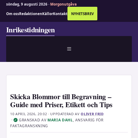
söndag, 9 augusti 2026 ·
Morgonutgåva
Om oss
Redaktionen
Källor
Kontakt
NYHETSBREV
Hoppa
Inrikestidningen
till
innehåll
MENY
Skicka Blommor till Begravning –
Guide med Priser, Etikett och Tips
10 APRIL 2026, 20:02
· UPPDATERAD
AV
OLIVER FRID
·
GRANSKAD AV
MARIA DAHL
, ANSVARIG FÖR
✓
FAKTAGRANSKNING