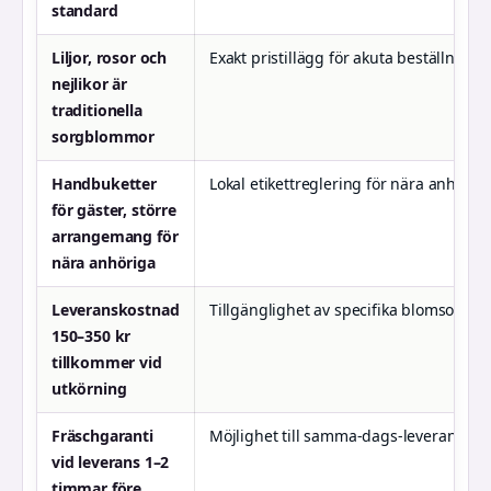
standard
Liljor, rosor och
Exakt pristillägg för akuta beställninga
nejlikor är
traditionella
sorgblommor
Handbuketter
Lokal etikettreglering för nära anhöriga
för gäster, större
arrangemang för
nära anhöriga
Leveranskostnad
Tillgänglighet av specifika blomsorte
150–350 kr
tillkommer vid
utkörning
Fräschgaranti
Möjlighet till samma-dags-leverans be
vid leverans 1–2
timmar före