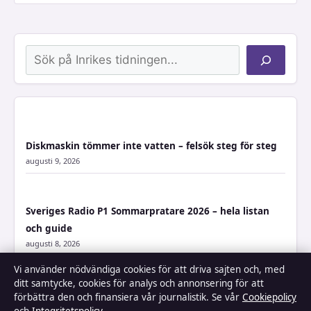
Sök
Diskmaskin tömmer inte vatten – felsök steg för steg
augusti 9, 2026
Sveriges Radio P1 Sommarpratare 2026 – hela listan
och guide
augusti 8, 2026
Vi använder nödvändiga cookies för att driva sajten och, med
ditt samtycke, cookies för analys och annonsering för att
Gustav Vasas vilda dotter – Cecilia Vasas historia
förbättra den och finansiera vår journalistik. Se vår
Cookiepolicy
augusti 8, 2026